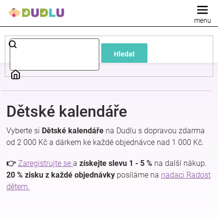
Přejít
na
obsah
Dětské
Hledat
a
kojenecké
Dětské kalendáře
oblečení
Vyberte si
Dětské kalendáře
na Dudlu s dopravou zdarma
Pokojíček
od 2 000 Kč a dárkem ke každé objednávce nad 1 000 Kč.
👉
Zaregistrujte se
a
získejte slevu 1 - 5 %
na další nákup.
a
20 % zisku z každé objednávky
posíláme na
nadaci Radost
dětem.
kojenecká
výbava