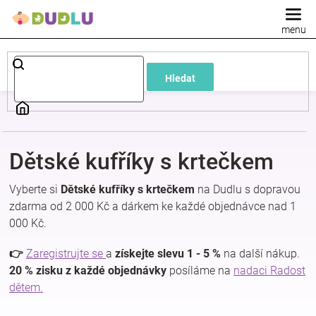
Přejít
na
obsah
Dětské
Hledat
a
kojenecké
Dětské kufříky s krtečkem
oblečení
Vyberte si
Dětské kufříky s krtečkem
na Dudlu s dopravou
Pokojíček
zdarma od 2 000 Kč a dárkem ke každé objednávce nad 1
000 Kč.
a
👉
Zaregistrujte se
a
získejte slevu 1 - 5 %
na další nákup.
20 % zisku z každé objednávky
posíláme na
nadaci Radost
kojenecká
dětem.
výbava