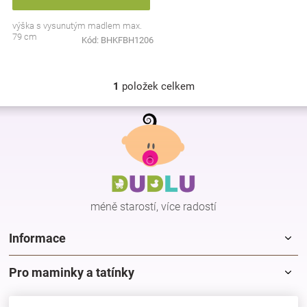
Značky
výška s vysunutým madlem max.
79 cm
Kód:
BHKFBH1206
Blog
1
položek celkem
Hračkářství
O
v
Z
l
Přihlášení
á
á
p
d
a
a
c
t
í
í
p
méně starostí, více radostí
r
v
k
Informace
y
v
Pro maminky a tatínky
ý
p
i