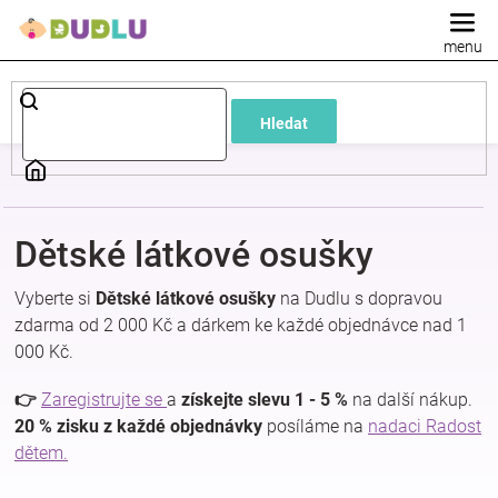
Přejít
na
obsah
Dětské
Hledat
a
kojenecké
Dětské látkové osušky
oblečení
Vyberte si
Dětské látkové osušky
na Dudlu s dopravou
Pokojíček
zdarma od 2 000 Kč a dárkem ke každé objednávce nad 1
000 Kč.
a
👉
Zaregistrujte se
a
získejte slevu 1 - 5 %
na další nákup.
20 % zisku z každé objednávky
posíláme na
nadaci Radost
kojenecká
dětem.
výbava