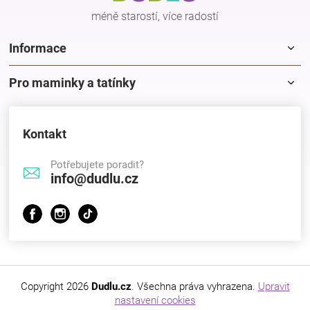
Značky
méně starostí, více radostí
Informace
Blog
Pro maminky a tatínky
Hračkářství
Přihlášení
Kontakt
Potřebujete poradit?
info@dudlu.cz
Copyright 2026
Dudlu.cz
. Všechna práva vyhrazena.
Upravit
nastavení cookies