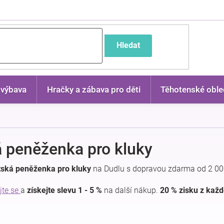
častější dotazy
Hledat
 výbava
Hračky a zábava pro děti
Těhotenské oble
 peněženka pro kluky
tská peněženka pro kluky
na Dudlu s dopravou zdarma od 2 00
jte se
a
získejte slevu 1 - 5 %
na další nákup.
20 % zisku z kaž