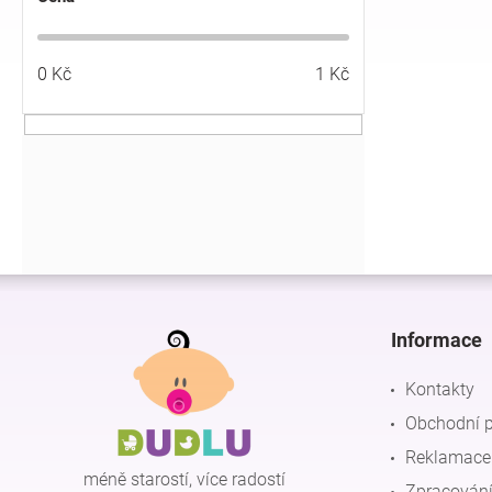
í
p
a
0
Kč
1
Kč
n
e
l
Z
á
p
Informace
a
t
Kontakty
í
Obchodní 
Reklamace 
méně starostí, více radostí
Zpracování