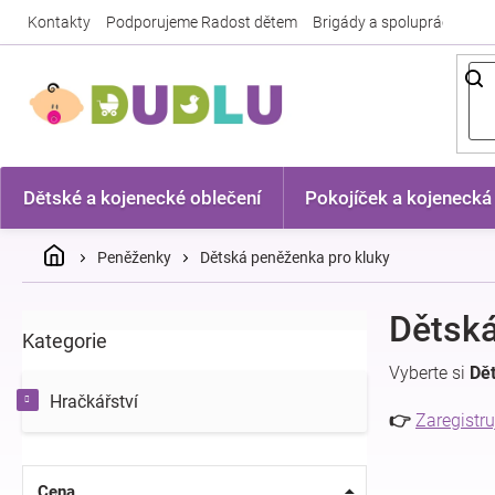
Přejít
Kontakty
Podporujeme Radost dětem
Brigády a spolupráce
Nej
na
obsah
Dětské a kojenecké oblečení
Pokojíček a kojenecká
Domů
Peněženky
Dětská peněženka pro kluky
P
Dětská
Kategorie
Přeskočit
o
kategorie
s
Vyberte si
Dě
t
Hračkářství
r
👉
Zaregistru
a
n
n
Cena