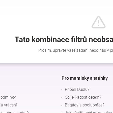
Pro maminky a tatínky
Příběh Dudlu?
podmínky
Co je Radost dětem?
a vrácení
Brigády a spolupráce?
 osobních údajů
Jak ušetřit peníze za náku