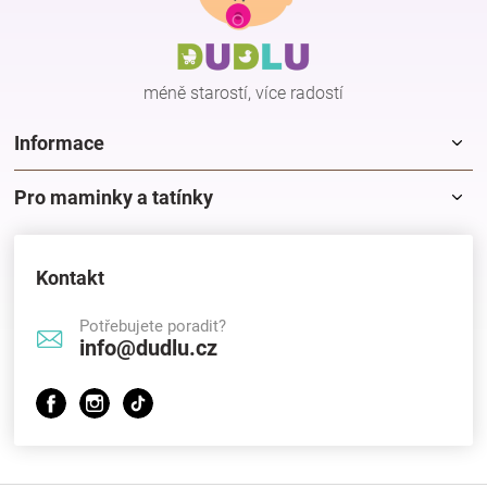
a
a
c
t
í
í
p
méně starostí, více radostí
r
v
k
Informace
y
v
Pro maminky a tatínky
ý
p
i
s
Kontakt
u
Potřebujete poradit?
info@dudlu.cz