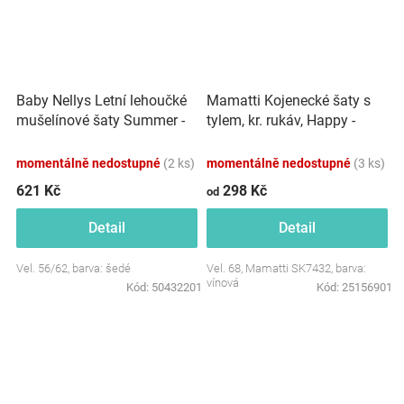
Baby Nellys Letní lehoučké
Mamatti Kojenecké šaty s
mušelínové šaty Summer -
tylem, kr. rukáv, Happy -
šedé
vínová
momentálně nedostupné
(2 ks)
momentálně nedostupné
(3 ks)
621 Kč
298 Kč
od
Detail
Detail
Vel. 56/62, barva: šedé
Vel. 68, Mamatti SK7432, barva:
vínová
Kód:
50432201
Kód:
25156901