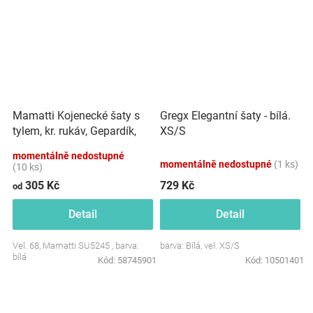
Mamatti Kojenecké šaty s
Gregx Elegantní šaty - bílá.
tylem, kr. rukáv, Gepardík,
XS/S
bílé se vzorem
momentálně nedostupné
momentálně nedostupné
(1 ks)
(10 ks)
305 Kč
729 Kč
od
Detail
Detail
Vel. 68, Mamatti SU5245 , barva:
barva: Bílá, vel. XS/S
bílá
Kód:
58745901
Kód:
10501401