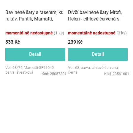
Bavlněné šaty s řasením, kr.
Dívčí bavlněné šaty Mrofi,
rukáv, Puntík, Mamatti,
Helen - cihlově červená s
švestkové
černými pruhy
momentálně nedostupné
(1 ks)
momentálně nedostupné
(3 ks)
333 Kč
239 Kč
Detail
Detail
Vel. 68/74, Mamatti SF11049,
Vel. 68, barva: cihlově červená,
barva: švestková
černá
Kód:
25057301
Kód:
23561601