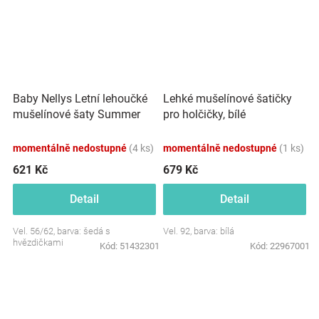
Baby Nellys Letní lehoučké
Lehké mušelínové šatičky
mušelínové šaty Summer
pro holčičky, bílé
Stars - šedé
momentálně nedostupné
(4 ks)
momentálně nedostupné
(1 ks)
621 Kč
679 Kč
Detail
Detail
Vel. 56/62, barva: šedá s
Vel. 92, barva: bílá
hvězdičkami
Kód:
51432301
Kód:
22967001