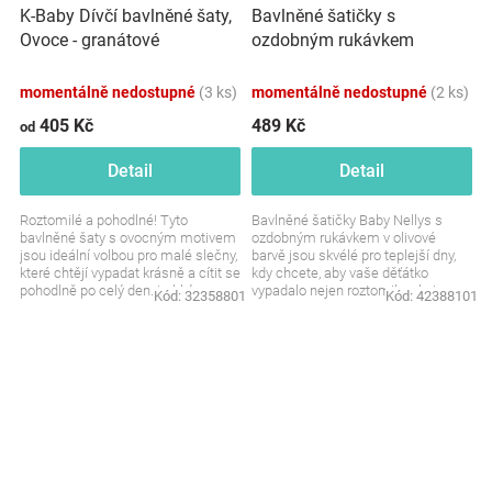
Bavlněné šatičky s
K-Baby Dívčí bavlněné šaty,
ozdobným rukávkem
Ovoce - granátové
Baletka, Baby Nellys, olivové
momentálně nedostupné
(3 ks)
momentálně nedostupné
(2 ks)
405 Kč
489 Kč
od
Detail
Detail
Roztomilé a pohodlné! Tyto
Bavlněné šatičky Baby Nellys s
bavlněné šaty s ovocným motivem
ozdobným rukávkem v olivové
jsou ideální volbou pro malé slečny,
barvě jsou skvélé pro teplejší dny,
které chtějí vypadat krásně a cítit se
kdy chcete, aby vaše děťátko
pohodlně po celý den. Lehký a
vypadalo nejen roztomile, ale i
Kód:
32358801
Kód:
42388101
prodyšný...
pohodlně. Látka je...