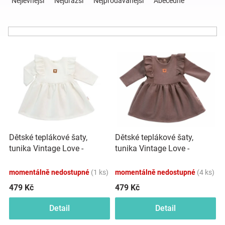
Nejlevnější
Nejdražší
Nejprodávanější
Abecedně
z
e
Hračky
n
í
a
V
p
ý
r
p
o
zábava
i
d
s
u
pro
p
k
r
t
děti
o
ů
Dětské teplákové šaty,
Dětské teplákové šaty,
d
tunika Vintage Love -
tunika Vintage Love -
u
Těhotenské
krémové
čokoláda
k
momentálně nedostupné
(1 ks)
momentálně nedostupné
(4 ks)
t
oblečení
ů
479 Kč
479 Kč
Detail
Detail
Novinky