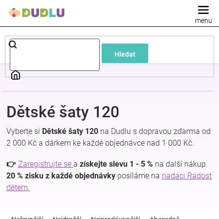
Přejít
na
obsah
Dětské
Hledat
a
kojenecké
Dětské šaty 120
oblečení
Vyberte si
Dětské šaty 120
na Dudlu s dopravou zdarma od
Pokojíček
2 000 Kč a dárkem ke každé objednávce nad 1 000 Kč.
👉
Zaregistrujte se
a
získejte slevu 1 - 5 %
na další nákup.
a
20 % zisku z každé objednávky
posíláme na
nadaci Radost
dětem.
kojenecká
Ř
a
výbava