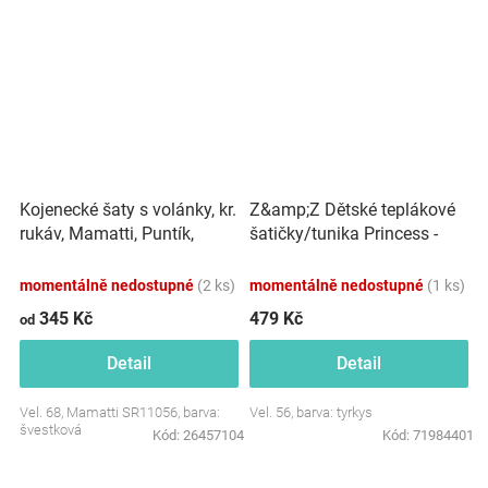
Kojenecké šaty s volánky, kr.
Z&amp;Z Dětské teplákové
rukáv, Mamatti, Puntík,
šatičky/tunika Princess -
švestková
tyrkys
momentálně nedostupné
(2 ks)
momentálně nedostupné
(1 ks)
345 Kč
479 Kč
od
Detail
Detail
Vel. 68, Mamatti SR11056, barva:
Vel. 56, barva: tyrkys
švestková
Kód:
26457104
Kód:
71984401