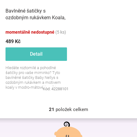
Bavlněné šatičky s
ozdobným rukávkem Koala,
Baby Nellys, sv. modré,
mátová
momentálně nedostupné
(5 ks)
489 Kč
Detail
Hledáte roztomilé a pohodlné
šatičky pro vaše miminko? Tyto
bavlněné šatičky Baby Nellys s
ozdobným rukávkem a motivem
koaly v modro-mátové barvě jsou
Kód:
42288101
ideální volbou. Pohodlné,...
21
položek celkem
O
v
Z
l
á
á
p
d