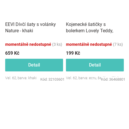
Kojenecké šatičky s
EEVI Dívčí šaty s volánky
bolerkem Lovely Teddy,
Nature - khaki
Minetti - ecru/šedé
momentálně nedostupné
(3 ks)
momentálně nedostupné
(7 ks)
659 Kč
199 Kč
Detail
Detail
Vel. 62, barva: khaki
Vel. 62, barva: ecru, šedá s výšivkou
Kód:
32103601
Kód:
36468801