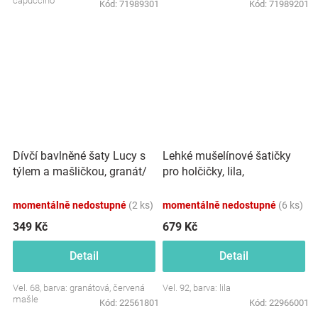
capuccino
Kód:
71989301
Kód:
71989201
Dívčí bavlněné šaty Lucy s
Lehké mušelínové šatičky
týlem a mašličkou, granát/
pro holčičky, lila,
červená
momentálně nedostupné
(2 ks)
momentálně nedostupné
(6 ks)
349 Kč
679 Kč
Detail
Detail
Vel. 68, barva: granátová, červená
Vel. 92, barva: lila
mašle
Kód:
22561801
Kód:
22966001