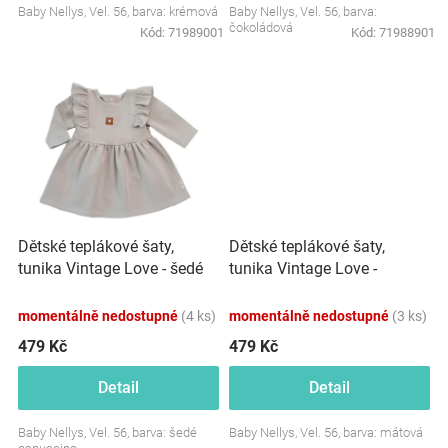
Baby Nellys, Vel. 56, barva: krémová
Baby Nellys, Vel. 56, barva:
Značky
čokoládová
Kód:
71989001
Kód:
71988901
Blog
Hračkářství
Přihlášení
Dětské teplákové šaty,
Dětské teplákové šaty,
tunika Vintage Love -
tunika Vintage Love - šedé
mátové
momentálně nedostupné
(4 ks)
momentálně nedostupné
(3 ks)
479 Kč
479 Kč
Detail
Detail
Baby Nellys, Vel. 56, barva: šedé
Baby Nellys, Vel. 56, barva: mátová