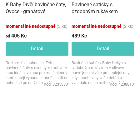
Bavlněné šatičky s
K-Baby Dívčí bavlněné šaty,
ozdobným rukávkem
Ovoce - granátové
Baletka, Baby Nellys, olivové
momentálně nedostupné
(3 ks)
momentálně nedostupné
(2 ks)
405 Kč
489 Kč
od
Detail
Detail
Roztomilé a pohodlné! Tyto
Bavlněné šatičky Baby Nellys s
bavlněné šaty s ovocným motivem
ozdobným rukávkem v olivové
jsou ideální volbou pro malé slečny,
barvě jsou skvélé pro teplejší dny,
které chtějí vypadat krásně a cítit se
kdy chcete, aby vaše děťátko
pohodlně po celý den. Lehký a
vypadalo nejen roztomile, ale i
Kód:
32358801
Kód:
42388101
prodyšný...
pohodlně. Látka je...