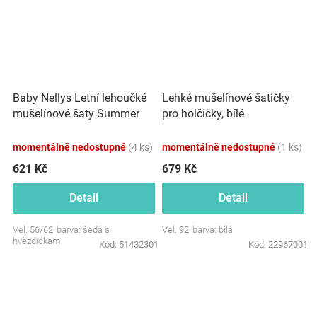
Baby Nellys Letní lehoučké
Lehké mušelínové šatičky
mušelínové šaty Summer
pro holčičky, bílé
Stars - šedé
momentálně nedostupné
(4 ks)
momentálně nedostupné
(1 ks)
621 Kč
679 Kč
Detail
Detail
Vel. 56/62, barva: šedá s
Vel. 92, barva: bílá
hvězdičkami
Kód:
51432301
Kód:
22967001