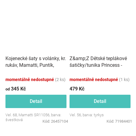
Kojenecké šaty s volánky, kr.
Z&amp;Z Dětské teplákové
rukáv, Mamatti, Puntík,
šatičky/tunika Princess -
švestková
tyrkys
momentálně nedostupné
(2 ks)
momentálně nedostupné
(1 ks)
345 Kč
479 Kč
od
Detail
Detail
Vel. 68, Mamatti SR11056, barva:
Vel. 56, barva: tyrkys
švestková
Kód:
26457104
Kód:
71984401