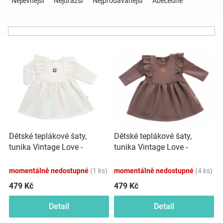
Nejlevnější
Nejdražší
Nejprodávanější
Abecedně
z
e
Hračky
n
í
a
V
p
ý
r
p
o
zábava
i
d
s
u
pro
p
k
r
t
děti
o
ů
Dětské teplákové šaty,
Dětské teplákové šaty,
d
tunika Vintage Love -
tunika Vintage Love -
u
Těhotenské
krémové
čokoláda
k
momentálně nedostupné
(1 ks)
momentálně nedostupné
(4 ks)
t
oblečení
ů
479 Kč
479 Kč
Detail
Detail
Novinky