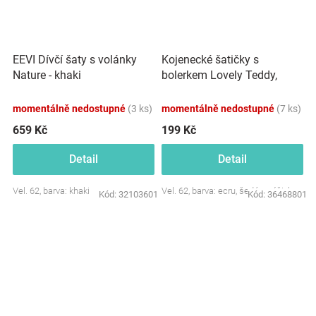
Kojenecké šatičky s
EEVI Dívčí šaty s volánky
bolerkem Lovely Teddy,
Nature - khaki
Minetti - ecru/šedé
momentálně nedostupné
(3 ks)
momentálně nedostupné
(7 ks)
659 Kč
199 Kč
Detail
Detail
Vel. 62, barva: khaki
Vel. 62, barva: ecru, šedá s výšivkou
Kód:
32103601
Kód:
36468801