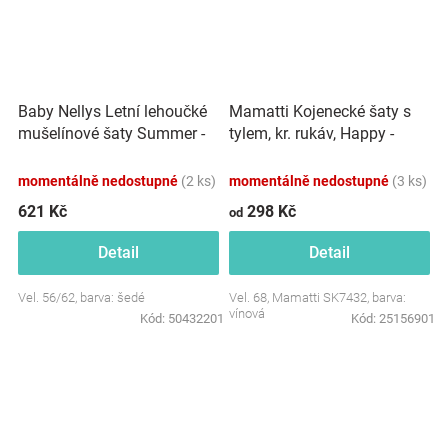
Baby Nellys Letní lehoučké
Mamatti Kojenecké šaty s
mušelínové šaty Summer -
tylem, kr. rukáv, Happy -
šedé
vínová
momentálně nedostupné
(2 ks)
momentálně nedostupné
(3 ks)
621 Kč
298 Kč
od
Detail
Detail
Vel. 56/62, barva: šedé
Vel. 68, Mamatti SK7432, barva:
vínová
Kód:
50432201
Kód:
25156901