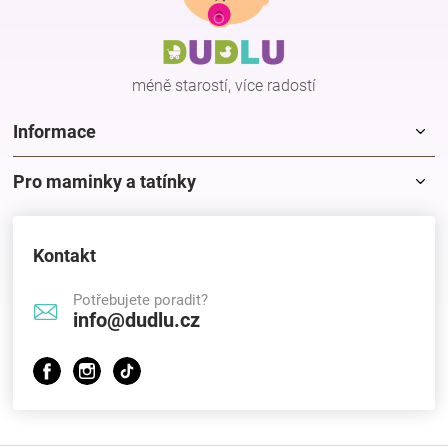
a
a
c
t
í
í
p
méně starostí, více radostí
r
v
k
Informace
y
v
Pro maminky a tatínky
ý
p
i
s
Kontakt
u
Potřebujete poradit?
info@dudlu.cz