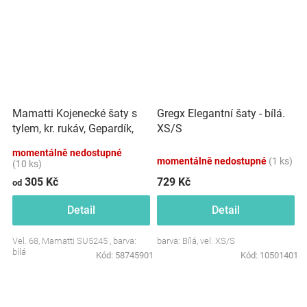
Mamatti Kojenecké šaty s
Gregx Elegantní šaty - bílá.
tylem, kr. rukáv, Gepardík,
XS/S
bílé se vzorem
momentálně nedostupné
momentálně nedostupné
(1 ks)
(10 ks)
305 Kč
729 Kč
od
Detail
Detail
Vel. 68, Mamatti SU5245 , barva:
barva: Bílá, vel. XS/S
bílá
Kód:
58745901
Kód:
10501401