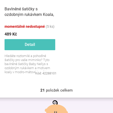
Bavlněné šatičky s
ozdobným rukávkem Koala,
Baby Nellys, sv. modré,
mátová
momentálně nedostupné
(5 ks)
489 Kč
Detail
Hledáte roztomilé a pohodlné
šatičky pro vaše miminko? Tyto
bavlněné šatičky Baby Nellys s
ozdobným rukávkem a motivem
koaly v modro-mátové barvě jsou
Kód:
42288101
ideální volbou. Pohodlné,...
21
položek celkem
O
v
Z
l
á
á
p
d