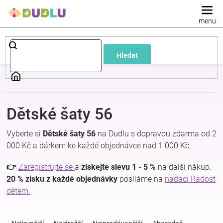
Přejít
na
obsah
Dětské
Hledat
a
kojenecké
Dětské šaty 56
oblečení
Vyberte si
Dětské šaty 56
na Dudlu s dopravou zdarma od 2
Pokojíček
000 Kč a dárkem ke každé objednávce nad 1 000 Kč.
👉
Zaregistrujte se
a
získejte slevu 1 - 5 %
na další nákup.
a
20 % zisku z každé objednávky
posíláme na
nadaci Radost
dětem.
kojenecká
Ř
a
výbava