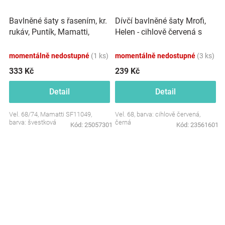
Bavlněné šaty s řasením, kr.
Dívčí bavlněné šaty Mrofi,
rukáv, Puntík, Mamatti,
Helen - cihlově červená s
švestkové
černými pruhy
momentálně nedostupné
(1 ks)
momentálně nedostupné
(3 ks)
333 Kč
239 Kč
Detail
Detail
Vel. 68/74, Mamatti SF11049,
Vel. 68, barva: cihlově červená,
barva: švestková
černá
Kód:
25057301
Kód:
23561601