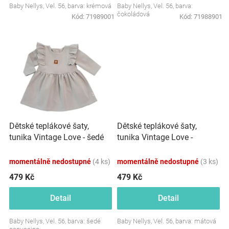
Baby Nellys, Vel. 56, barva: krémová
Baby Nellys, Vel. 56, barva:
Značky
čokoládová
Kód:
71989001
Kód:
71988901
Blog
Hračkářství
Přihlášení
Dětské teplákové šaty,
Dětské teplákové šaty,
tunika Vintage Love -
tunika Vintage Love - šedé
mátové
momentálně nedostupné
(4 ks)
momentálně nedostupné
(3 ks)
479 Kč
479 Kč
Detail
Detail
Baby Nellys, Vel. 56, barva: šedé
Baby Nellys, Vel. 56, barva: mátová