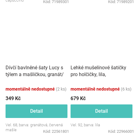
capuccino
Kód:
71989301
Kód:
71989201
Dívčí bavlněné šaty Lucy s
Lehké mušelínové šatičky
týlem a mašličkou, granát/
pro holčičky, lila,
červená
momentálně nedostupné
(2 ks)
momentálně nedostupné
(6 ks)
349 Kč
679 Kč
Detail
Detail
Vel. 68, barva: granátová, červená
Vel. 92, barva: lila
mašle
Kód:
22561801
Kód:
22966001