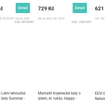
Kč
729 Kč
621
Detail
Detail
ti SU5245 , barva: bílá
barva: Bílá, vel. XS/S
Vel. 56
Kód:
58745901
Kód:
10501401
 Letní lehoučké
Mamatti Kojenecké šaty s
EEVI D
 šaty Summer -
tylem, kr. rukáv, Happy -
Nature
vínová