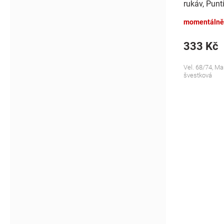
rukáv, Punt
švestkové
momentálně
333 Kč
Vel. 68/74, Ma
švestková