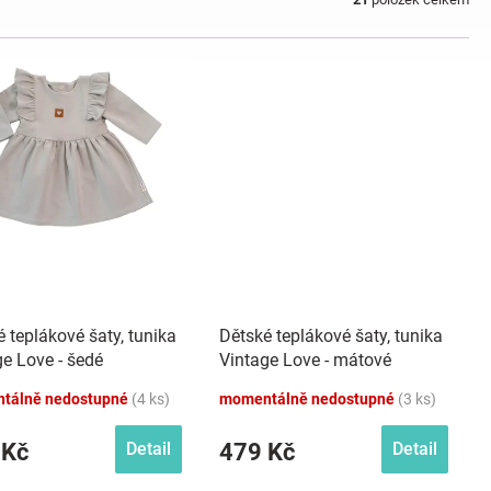
 teplákové šaty, tunika
Dětské teplákové šaty, tunika
ge Love - šedé
Vintage Love - mátové
tálně nedostupné
(4 ks)
momentálně nedostupné
(3 ks)
 Kč
479 Kč
Detail
Detail