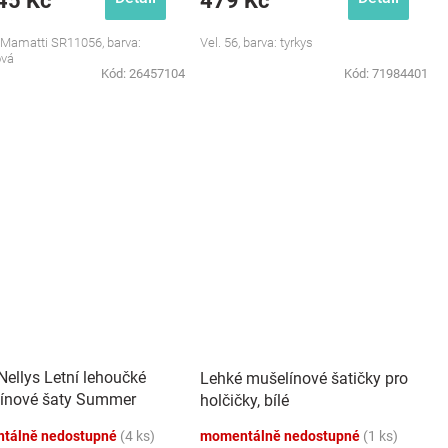
45 Kč
479 Kč
, Mamatti SR11056, barva:
Vel. 56, barva: tyrkys
ová
Kód:
26457104
Kód:
71984401
Nellys Letní lehoučké
Lehké mušelínové šatičky pro
ínové šaty Summer
holčičky, bílé
- šedé
tálně nedostupné
(4 ks)
momentálně nedostupné
(1 ks)