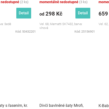
 nedostupné
(2 ks)
momentálně nedostupné
(3 ks)
momen
298 Kč
659
Detail
Detail
od
rva: šedé
Vel. 68, Mamatti SK7432, barva:
Vel. 62,
vínová
Kód:
50432201
Kód:
25156901
ty s řasením, kr.
Dívčí bavlněné šaty Mrofi,
K-Baby