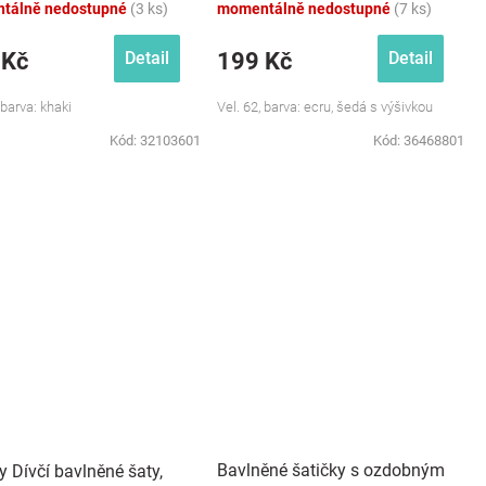
tálně nedostupné
(3 ks)
momentálně nedostupné
(7 ks)
 Kč
199 Kč
Detail
Detail
 barva: khaki
Vel. 62, barva: ecru, šedá s výšivkou
Kód:
32103601
Kód:
36468801
Bavlněné šatičky s ozdobným
 Dívčí bavlněné šaty,