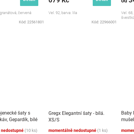
679 Kč
3
od
: granátová, červená
Vel. 92, barva: lila
Vel. 68
švestk
Kód:
22561801
Kód:
22966001
jenecké šaty s
Baby 
Gregx Elegantní šaty - bílá.
ukáv, Gepardík, bílé
mušel
XS/S
Stars 
 nedostupné
(10 ks)
momentálně nedostupné
(1 ks)
momen