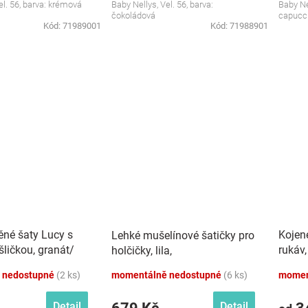
el. 56, barva: krémová
Baby Nellys, Vel. 56, barva:
Baby Ne
čokoládová
capucc
Kód:
71989001
Kód:
71988901
ěné šaty Lucy s
Kojene
Lehké mušelínové šatičky pro
ličkou, granát/
rukáv,
holčičky, lila,
švest
 nedostupné
(2 ks)
momentálně nedostupné
(6 ks)
momen
Detail
Detail