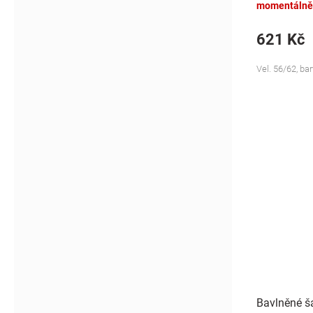
momentálně
621 Kč
Vel. 56/62, ba
Bavlněné ša