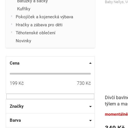
Batůžky a sáčky
Baby Nellys, V
Kufříky
Pokojíček a kojenecká výbava
Hračky a zábava pro děti
Těhotenské oblečení
Novinky
Cena
199
Kč
730
Kč
Dívčí bavln
týlem a maš
Značky
červená
momentálně
Barva