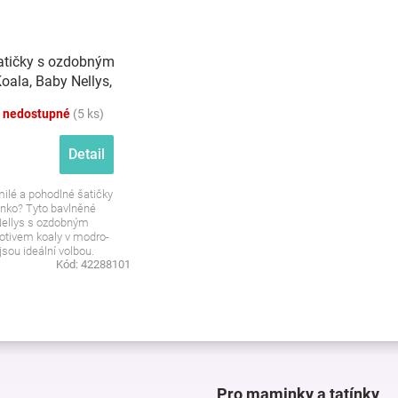
atičky s ozdobným
oala, Baby Nellys,
 mátová
 nedostupné
(5 ks)
Detail
ilé a pohodlné šatičky
nko? Tyto bavlněné
Nellys s ozdobným
tivem koaly v modro-
sou ideální volbou.
Kód:
42288101
O
v
l
á
d
Pro maminky a tatínky