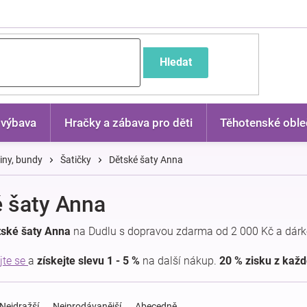
častější dotazy
Hledat
 výbava
Hračky a zábava pro děti
Těhotenské oble
kiny, bundy
Šatičky
Dětské šaty Anna
 šaty Anna
tské šaty Anna
na Dudlu s dopravou zdarma od 2 000 Kč a dárk
jte se
a
získejte slevu 1 - 5 %
na další nákup.
20 % zisku z kaž
Nejdražší
Nejprodávanější
Abecedně