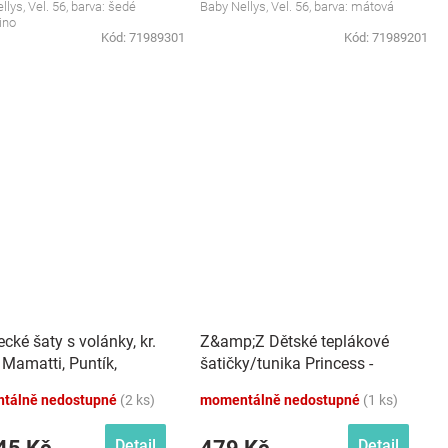
llys, Vel. 56, barva: šedé
Baby Nellys, Vel. 56, barva: mátová
ino
Kód:
71989301
Kód:
71989201
cké šaty s volánky, kr.
Z&amp;Z Dětské teplákové
 Mamatti, Puntík,
šatičky/tunika Princess -
ková
tyrkys
tálně nedostupné
(2 ks)
momentálně nedostupné
(1 ks)
Detail
Detail