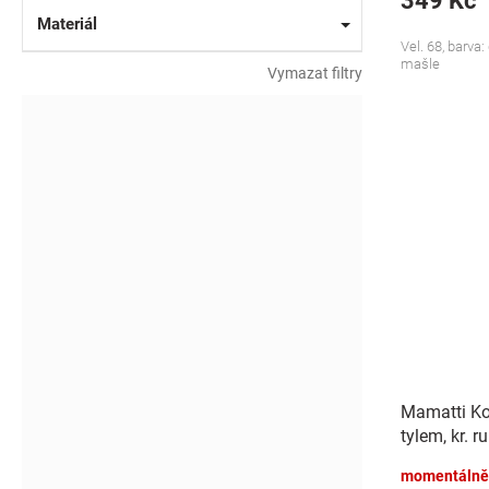
349 Kč
Materiál
Vel. 68, barva
mašle
Vymazat filtry
Mamatti Ko
tylem, kr. r
se vzorem
momentálně