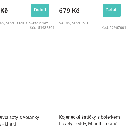
 Kč
679 Kč
Detail
Detail
/62, barva: šedá s hvězdičkami
Vel. 92, barva: bílá
Kód:
51432301
Kód:
22967001
Kojenecké šatičky s bolerkem
ívčí šaty s volánky
Lovely Teddy, Minetti - ecru/
 - khaki
šedé