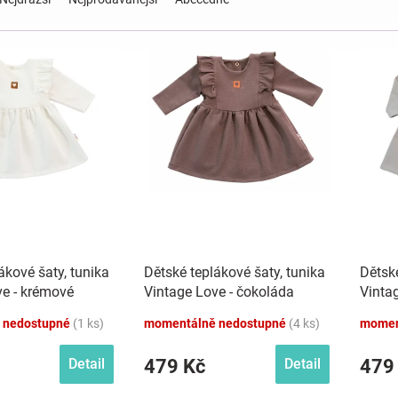
ákové šaty, tunika
Dětské teplákové šaty, tunika
Dětské
ve - krémové
Vintage Love - čokoláda
Vinta
 nedostupné
(1 ks)
momentálně nedostupné
(4 ks)
momen
479 Kč
479
Detail
Detail