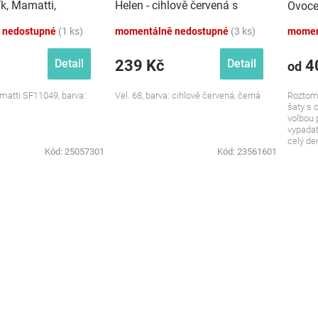
ík, Mamatti,
Helen - cihlově červená s
Ovoce
černými pruhy
 nedostupné
(1 ks)
momentálně nedostupné
(3 ks)
momen
239 Kč
4
Detail
Detail
od
matti SF11049, barva:
Vel. 68, barva: cihlově červená, černá
Roztomi
šaty s 
volbou 
vypadat
celý de
Kód:
25057301
Kód:
23561601