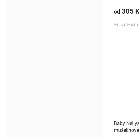
305 
od
Vel. 68, Mamat
Baby Nellys
mušelínové
šedé