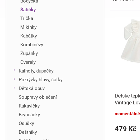
Bodýčka
z
í
Šatičky
e
p
V
Trička
n
a
ý
í
n
Mikinky
p
p
e
i
Kabátky
r
l
s
Kombinézy
o
p
d
Župánky
r
u
Overaly
o
k
d
Kalhoty, dupačky
t
u
Pokrývky hlavy, šátky
ů
k
Dětská obuv
t
Dětské tepl
Soupravy oblečení
ů
Vintage Lo
Rukavičky
momentálně
Bryndáčky
Osušky
479 Kč
Deštníky