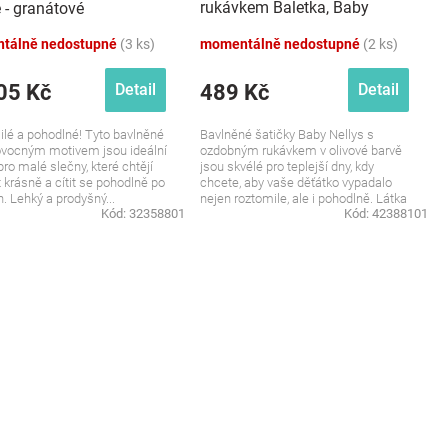
rukávkem Baletka, Baby
 - granátové
Nellys, olivové
tálně nedostupné
(3 ks)
momentálně nedostupné
(2 ks)
05 Kč
489 Kč
Detail
Detail
lé a pohodlné! Tyto bavlněné
Bavlněné šatičky Baby Nellys s
ovocným motivem jsou ideální
ozdobným rukávkem v olivové barvě
pro malé slečny, které chtějí
jsou skvélé pro teplejší dny, kdy
 krásně a cítit se pohodlně po
chcete, aby vaše děťátko vypadalo
n. Lehký a prodyšný...
nejen roztomile, ale i pohodlně. Látka
Kód:
32358801
Kód:
42388101
je...