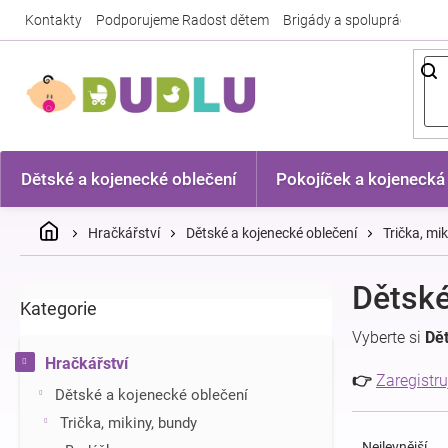
Přejít
Kontakty
Podporujeme Radost dětem
Brigády a spolupráce
Nej
na
obsah
Dětské a kojenecké oblečení
Pokojíček a kojenecká
Domů
Hračkářství
Dětské a kojenecké oblečení
Trička, mi
P
Dětské
Kategorie
Přeskočit
o
kategorie
s
Vyberte si
Dě
t
Hračkářství
r
👉
Zaregistru
Dětské a kojenecké oblečení
a
Ř
n
Trička, mikiny, bundy
a
n
Nejlevnější