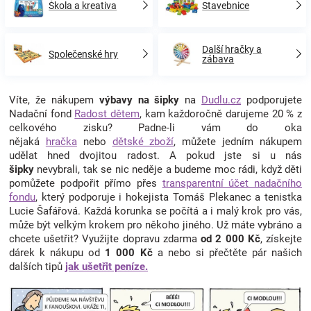
Škola a kreativa
Stavebnice
Další hračky a
Společenské hry
zábava
Víte, že nákupem
výbavy na šipky
na
Dudlu.cz
podporujete
Nadační fond
Radost dětem
, kam každoročně darujeme 20 % z
celkového zisku? Padne-li vám do oka
nějaká
hračka
nebo
dětské zboží
, můžete jedním nákupem
udělat hned dvojitou radost. A pokud jste si u nás
šipky
nevybrali, tak se nic neděje a budeme moc rádi, když děti
pomůžete podpořit přímo přes
transparentní účet nadačního
fondu
, který podporuje i hokejista Tomáš Plekanec a tenistka
Lucie Šafářová. Každá korunka se počítá a i malý krok pro vás,
může být velkým krokem pro někoho jiného. Už máte vybráno a
chcete ušetřit? Využijte dopravu zdarma
od 2 000 Kč
, získejte
dárek k nákupu od
1 000 Kč
a nebo si přečtěte pár našich
dalších tipů
jak ušetřit peníze.