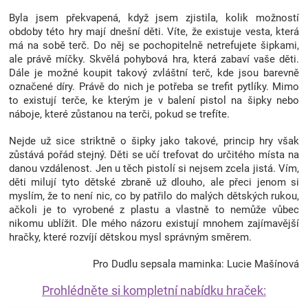
Značky
Byla jsem překvapená, když jsem zjistila, kolik možností
obdoby této hry mají dnešní děti. Víte, že existuje vesta, která
má na sobě terč. Do něj se pochopitelně netrefujete šipkami,
Blog
ale právě míčky. Skvělá pohybová hra, která zabaví vaše děti.
Dále je možné koupit takový zvláštní terč, kde jsou barevně
označené díry. Právě do nich je potřeba se trefit pytlíky. Mimo
Hračkářství
to existují terče, ke kterým je v balení pistol na šipky nebo
náboje, které zůstanou na terči, pokud se trefíte.
Přihlášení
Nejde už sice striktně o šipky jako takové, princip hry však
zůstává pořád stejný. Děti se učí trefovat do určitého místa na
danou vzdálenost. Jen u těch pistolí si nejsem zcela jistá. Vím,
děti milují tyto dětské zbraně už dlouho, ale přeci jenom si
myslím, že to není nic, co by patřilo do malých dětských rukou,
ačkoli je to vyrobené z plastu a vlastně to nemůže vůbec
nikomu ublížit. Dle mého názoru existují mnohem zajímavější
hračky, které rozvíjí dětskou mysl správným směrem.
Pro Dudlu sepsala maminka: Lucie Mašínová
Prohlédněte si kompletní nabídku hraček: