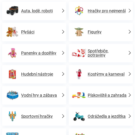
Auta, lodě, roboti
Hračky pro nejmenší
Plyšáci
Figurky
Spotřebiče,
Panenky a doplňky
potraviny
Hudební nástroje
Kostýmy a karneval
Vodní hry a zábava
Pískoviště a zahrada
Sportovní hračky
Odrážedla a jezdítka