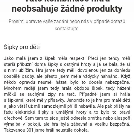
Hračky
a
Šipky pro děti
zábava
Jako malá jsem z šipek měla respekt. Přeci jen tehdy měli
pro
starší příbuzní doma šipky s ostrými hroty a já se bála, že si
s nimi ublížím. Hru jsme tedy měli dovolenou jen za dohledu
dospělé osoby, ale přesto jsem měla vždycky nahnáno. Když
děti
někdo opravdu neuměl házet, bylo to docela nebezpečné.
Mnohem raději jsem tedy hrála obdobu šipek, tedy házení
Těhotenské
míčků se suchými zipy na terč. Případně jsem si hrála
s šipkami, které měly přísavky. Jenomže to je hra pro malé děti
a jako větší už mě samozřejmě příliš nebavila. Ale pak přišly na
oblečení
řadu elektrické šipky s umělými hroty a to bylo to pravé
ořechové. Sem tam to sice ještě odnesla omítka nebo alespoň
výmalba v pokoji, ale hra byla zábavná a vcelku bezpečná.
Novinky
Takzvanou 301 jsme hráli neustále dokola.