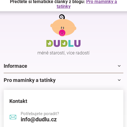
Přečtěte si tematické články z blogu:
Pro maminky a
tatínky
Z
á
p
a
t
í
méně starostí, více radostí
Informace
Pro maminky a tatínky
Kontakt
Potřebujete poradit?
info@dudlu.cz