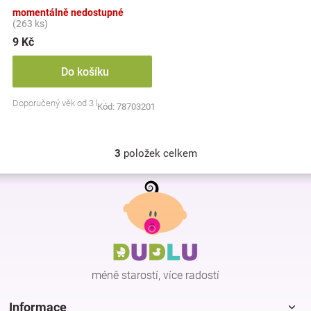
barev
momentálně nedostupné
(263 ks)
9 Kč
Do košíku
Doporučený věk od 3 let
Kód:
78703201
3
položek celkem
O
v
Z
l
á
á
p
d
a
a
c
t
í
í
p
méně starostí, více radostí
r
v
k
Informace