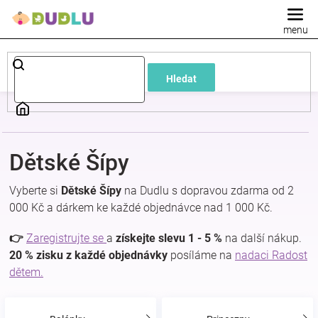
Přejít
na
obsah
Dětské
Hledat
a
kojenecké
Dětské Šípy
oblečení
Vyberte si
Dětské Šípy
na Dudlu s dopravou zdarma od 2
Pokojíček
000 Kč a dárkem ke každé objednávce nad 1 000 Kč.
👉
Zaregistrujte se
a
získejte slevu 1 - 5 %
na další nákup.
a
20 % zisku z každé objednávky
posíláme na
nadaci Radost
dětem.
kojenecká
výbava