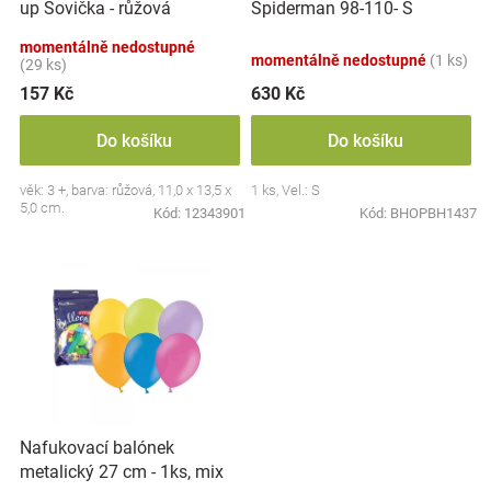
up Sovička - růžová
Spiderman 98-110- S
u
Značky
k
momentálně nedostupné
momentálně nedostupné
(1 ks)
t
(29 ks)
Blog
ů
157 Kč
630 Kč
Hračkářství
Do košíku
Do košíku
věk: 3 +, barva: růžová, 11,0 x 13,5 x
1 ks, Vel.: S
Přihlášení
5,0 cm.
Kód:
12343901
Kód:
BHOPBH1437
Nafukovací balónek
metalický 27 cm - 1ks, mix