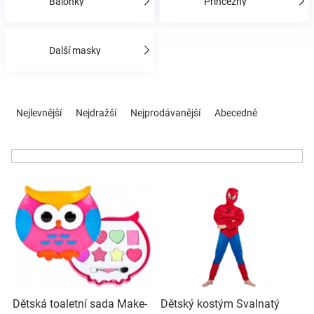
Balónky
Princezny
Hračky
Další masky
a
Ř
zábava
a
Nejlevnější
Nejdražší
Nejprodávanější
Abecedně
z
e
pro
n
í
děti
V
p
ý
r
p
o
Těhotenské
i
d
s
u
oblečení
p
k
r
t
Novinky
o
ů
Dětská toaletní sada Make-
Dětský kostým Svalnatý
d