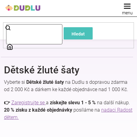
Přejít
na
obsah
Dětské
Hledat
a
kojenecké
Dětské žluté šaty
oblečení
Vyberte si
Dětské žluté šaty
na Dudlu s dopravou zdarma
Pokojíček
od 2 000 Kč a dárkem ke každé objednávce nad 1 000 Kč.
👉
Zaregistrujte se
a
získejte slevu 1 - 5 %
na další nákup.
a
20 % zisku z každé objednávky
posíláme na
nadaci Radost
dětem.
kojenecká
výbava