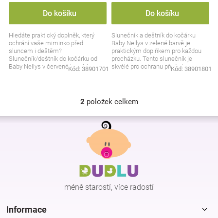
Značky
Do košíku
Do košíku
Hledáte praktický doplněk, který
Slunečník a deštník do kočárku
Blog
ochrání vaše miminko před
Baby Nellys v zelené barvě je
sluncem i deštěm?
praktickým doplňkem pro každou
Slunečník/deštník do kočárku od
procházku. Tento slunečník je
Hračkářství
Baby Nellys v červené barvě je
skvélé pro ochranu před sluncem v
Kód:
38901701
Kód:
38901801
skvělou volbou. Stylový, funkční a...
teplých dnech, ale...
Přihlášení
2
položek celkem
O
v
Z
l
á
á
p
d
a
a
c
t
í
í
p
méně starostí, více radostí
r
v
k
Informace
y