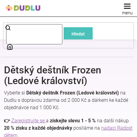
Přejít
na
obsah
Dětské
Hledat
a
kojenecké
Dětský deštník Frozen
oblečení
(Ledové království)
Pokojíček
Vyberte si
Dětský deštník Frozen (Ledové království)
na
Dudlu s dopravou zdarma od 2 000 Kč a dárkem ke každé
a
objednávce nad 1 000 Kč.
kojenecká
👉
Zaregistrujte se
a
získejte slevu 1 - 5 %
na další nákup.
20 % zisku z každé objednávky
posíláme na
nadaci Radost
dětem.
výbava