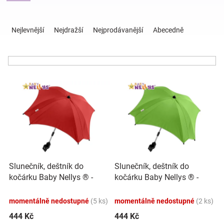
Ř
Hračky
a
Nejlevnější
Nejdražší
Nejprodávanější
Abecedně
z
e
a
n
í
zábava
V
p
ý
r
pro
p
o
i
d
s
u
děti
p
k
r
t
Těhotenské
o
ů
Slunečník, deštník do
Slunečník, deštník do
d
kočárku Baby Nellys ® -
kočárku Baby Nellys ® -
u
oblečení
červený
zelený
k
momentálně nedostupné
(5 ks)
momentálně nedostupné
(2 ks)
t
Novinky
ů
444 Kč
444 Kč