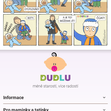
Z
á
p
a
t
í
méně starostí, více radostí
Informace
Pro maminky a tatínky