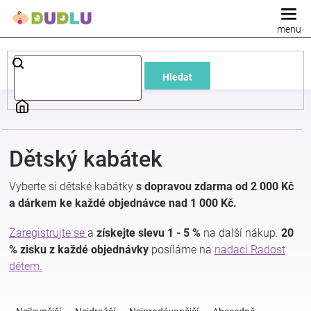
Přejít
na
obsah
Dětské
Hledat
a
kojenecké
Dětský kabátek
oblečení
Vyberte si dětské kabátky
s dopravou zdarma od 2 000 Kč
Pokojíček
a dárkem ke každé objednávce nad 1 000 Kč.
Zaregistrujte se
a
získejte slevu 1 - 5 %
na další nákup.
20
a
% zisku z každé objednávky
posíláme na
nadaci Radost
dětem.
kojenecká
Ř
a
výbava