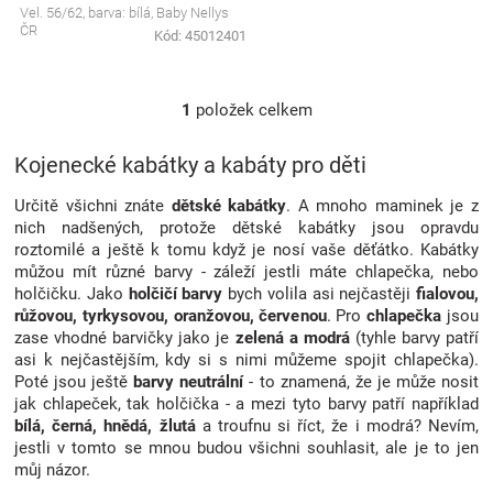
Vel. 56/62, barva: bílá, Baby Nellys
Značky
ČR
Kód:
45012401
Blog
1
položek celkem
O
v
Hračkářství
l
Kojenecké kabátky a kabáty pro děti
á
Přihlášení
d
Určitě všichni znáte
dětské kabátky
. A mnoho maminek je z
a
nich nadšených, protože dětské kabátky jsou opravdu
c
roztomilé a ještě k tomu když je nosí vaše děťátko. Kabátky
í
můžou mít různé barvy - záleží jestli máte chlapečka, nebo
p
holčičku. Jako
holčičí barvy
bych volila asi nejčastěji
fialovou,
r
růžovou, tyrkysovou, oranžovou, červenou
. Pro
chlapečka
jsou
v
zase vhodné barvičky jako je
zelená a modrá
(tyhle barvy patří
k
asi k nejčastějším, kdy si s nimi můžeme spojit chlapečka).
y
Poté jsou ještě
barvy neutrální
- to znamená, že je může nosit
v
jak chlapeček, tak holčička - a mezi tyto barvy patří například
ý
bílá, černá, hnědá, žlutá
a troufnu si říct, že i modrá? Nevím,
p
jestli v tomto se mnou budou všichni souhlasit, ale je to jen
i
můj názor.
s