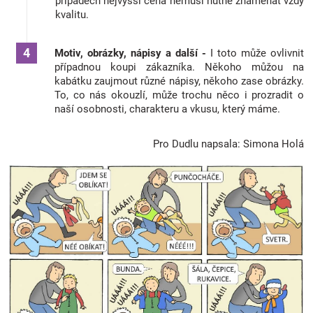
případech nejvyšší cena nemusí nutně znamenat vždy
kvalitu.
Motiv, obrázky, nápisy a další -
I toto může ovlivnit
případnou koupi zákazníka. Někoho můžou na
kabátku zaujmout různé nápisy, někoho zase obrázky.
To, co nás okouzlí, může trochu něco i prozradit o
naší osobnosti, charakteru a vkusu, který máme.
Pro Dudlu napsala: Simona Holá