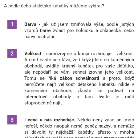
u
A podle čeho si dětské kabátky můžeme vybírat?
Barva
- jak už jsem zmiňovala výše, podle jistých
vzorců barev zvlášť pro holčičku a chlapečka, nebo
barvy neutrální.
Velikost
- samozřejmě o koupi rozhoduje i velikost.
A dost často se stává, že i když jdete do kamenných
obchodů, uvidíte krásný kabátek pro vaše děťátko,
ale nepodaří se vám sehnat zrovna jeho velikost.
Tomu se říká
zákon schválnosti
a proto, když
nemůžete najít velikost dětského kabátku nikde v
kamenném obchodě, zkuste se podívat na
internetové obchody a tam byste je měli
stoprocentně najít.
I cena u nás rozhoduje.
Někdo ceny zase ani moc
neřeší, někdo naopak nemá peněz nazbyt a nemůže
si dovolit ty nejdražší kabátky, přesto v mnoha