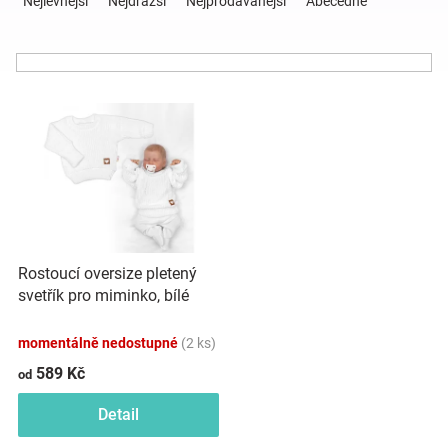
Nejlevnější
Nejdražší
Nejprodávanější
Abecedně
z
e
Hračky
n
í
a
V
p
ý
r
p
o
zábava
i
d
s
u
pro
p
k
r
t
děti
o
ů
Rostoucí oversize pletený
d
svetřík pro miminko, bílé
u
Těhotenské
k
momentálně nedostupné
(2 ks)
t
oblečení
ů
589 Kč
od
Detail
Novinky