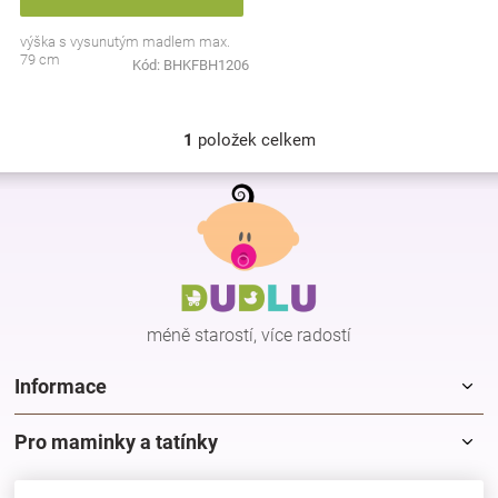
Značky
výška s vysunutým madlem max.
79 cm
Kód:
BHKFBH1206
Blog
1
položek celkem
Hračkářství
O
v
Z
l
Přihlášení
á
á
p
d
a
a
c
t
í
í
p
méně starostí, více radostí
r
v
k
Informace
y
v
Pro maminky a tatínky
ý
p
i