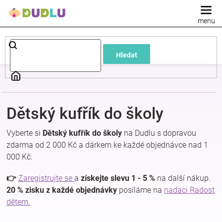
Přejít
na
obsah
Dětské
Hledat
a
kojenecké
Dětský kufřík do školy
oblečení
Vyberte si
Dětský kufřík do školy
na Dudlu s dopravou
Pokojíček
zdarma od 2 000 Kč a dárkem ke každé objednávce nad 1
000 Kč.
a
👉
Zaregistrujte se
a
získejte slevu 1 - 5 %
na další nákup.
20 % zisku z každé objednávky
posíláme na
nadaci Radost
kojenecká
dětem.
výbava