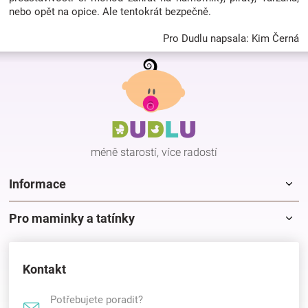
nebo opět na opice. Ale tentokrát bezpečně.
Pro Dudlu napsala: Kim Černá
Z
á
p
a
t
í
méně starostí, více radostí
Informace
Pro maminky a tatínky
Kontakt
Potřebujete poradit?