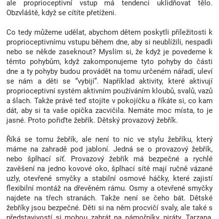
ale proprioceptivní vstup má tendenci uklidňovat tělo.
Značky
Obzvláště, když se cítíte přetíženi.
Co tedy můžeme udělat, abychom dětem poskytli příležitosti k
Blog
proprioceptivnímu vstupu během dne, aby si neublížili, nespadli
nebo se někde zaseknout? Myslím si, že když je povedeme k
těmto pohybům, když zakomponujeme tyto pohyby do části
Hračkářství
dne a ty pohyby budou provádět na tomu určeném nářadí, uleví
se nám a děti se “vybijí”. Například aktivity, které aktivují
Přihlášení
proprioceptivní systém aktivním používáním kloubů, svalů, vazů
a šlach. Takže právě teď stojíte v pokojíčku a říkáte si, co kam
dát, aby si ta vaše opička zacvičila. Nemáte moc místa, to je
jasné. Proto pořiďte žebřík. Dětský provazový žebřík.
Říká se tomu žebřík, ale není to nic ve stylu žebříku, který
máme na zahradě pod jabloní. Jedná se o provazový žebřík,
nebo šplhací síť. Provazový žebřík má bezpečné a rychlé
zavěšení na jedno kovové oko, šplhací sítě mají ručně vázané
uzly, otevřené smyčky a stabilní osmové háčky, které zajistí
flexibilní montáž na dřevěném rámu. Osmy a otevřené smyčky
najdete na třech stranách. Takže není se čeho bát. Dětské
žebříky jsou bezpečné. Děti si na něm procvičí svaly, ale také s
představivostí si mohou zahrát na námořníky, piráty, Tarzana,