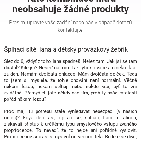
Hračky
a
Šplhací sítě, lana a dětský provázkový žebřík
zábava
Slez dolů, vždyť z toho lana spadneš. Nelez tam. Jak jsi se tam
pro
dostal? Kde jsi? Neseď na tom. Tak tyto slova říkám několikrát
za den. Nemám dvojčata chlapce. Mám dvojčata opiček. Teda
to jsem si myslela, že tohle chování není normální. Věčně
děti
někam lezou, někam šplhají nebo někde visí, byť to zní
zvláštně. Přemýšleli jste někdy nad tím, proč ty naše ratolesti
Těhotenské
pořád někam lezou?
Proč mají tu potřebu stále vyhledávat nebezpečí (v naších
oblečení
očích)? Když děti visí, opírají se, šplhají, tlači a táhnou,
získávají přístup k určitému typu smyslového vstupu zvaného
propriocepce. To nevadí, že to nejde ani pořádně vyslovit.
Novinky
Propriocepce souvisí s myšlenkou vědomí těla. Budete se divit,