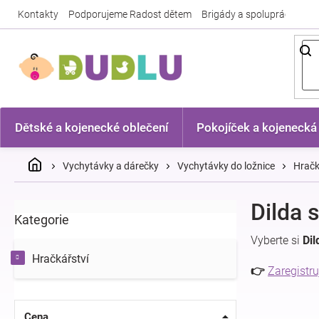
Přejít
Kontakty
Podporujeme Radost dětem
Brigády a spolupráce
Nej
na
obsah
Dětské a kojenecké oblečení
Pokojíček a kojenecká
Domů
Vychytávky a dárečky
Vychytávky do ložnice
Hračk
P
Dilda 
Kategorie
Přeskočit
o
kategorie
s
Vyberte si
Dil
t
Hračkářství
r
👉
Zaregistru
a
n
n
Cena