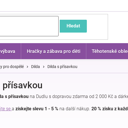
častější dotazy
Hledat
 výbava
Hračky a zábava pro děti
Těhotenské oble
y pro dospělé
Dilda
Dilda s přísavkou
s přísavkou
da s přísavkou
na Dudlu s dopravou zdarma od 2 000 Kč a dárk
jte se
a
získejte slevu 1 - 5 %
na další nákup.
20 % zisku z kaž