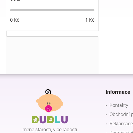
í
p
a
0
Kč
1
Kč
n
e
l
Z
á
p
Informace
a
t
Kontakty
í
Obchodní 
Reklamace 
méně starostí, více radostí
Zpracování