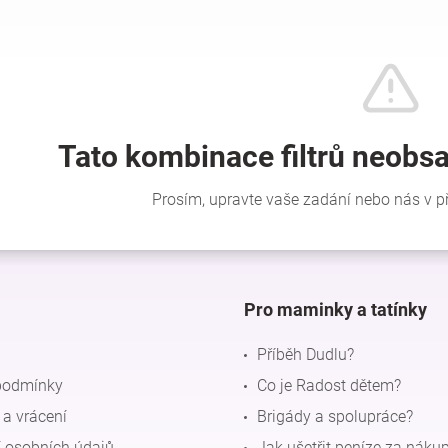
Pro maminky a tatínky
Příběh Dudlu?
podmínky
Co je Radost dětem?
a vrácení
Brigády a spolupráce?
 osobních údajů
Jak ušetřit peníze za náku