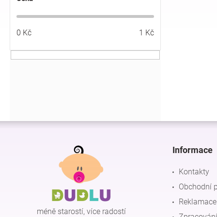
í
p
a
0
Kč
1
Kč
n
e
l
Z
á
p
Informace
a
t
Kontakty
í
Obchodní 
Reklamace 
méně starostí, více radostí
Zpracování