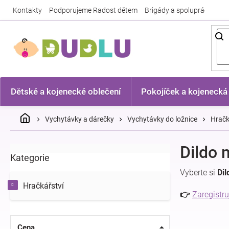
Přejít
Kontakty
Podporujeme Radost dětem
Brigády a spolupráce
Nej
na
obsah
Dětské a kojenecké oblečení
Pokojíček a kojenecká
Domů
Vychytávky a dárečky
Vychytávky do ložnice
Hračk
P
Dildo 
Kategorie
Přeskočit
o
kategorie
s
Vyberte si
Di
t
Hračkářství
r
👉
Zaregistru
a
n
n
Cena