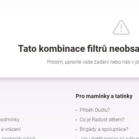
Pro maminky a tatínky
Příběh Dudlu?
podmínky
Co je Radost dětem?
a vrácení
Brigády a spolupráce?
 osobních údajů
Jak ušetřit peníze za náku