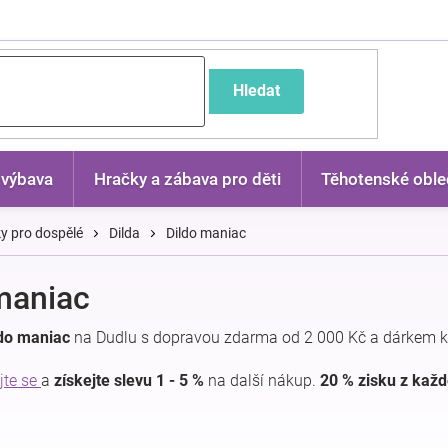
častější dotazy
Hledat
 výbava
Hračky a zábava pro děti
Těhotenské oble
y pro dospělé
Dilda
Dildo maniac
maniac
ldo maniac
na Dudlu s dopravou zdarma od 2 000 Kč a dárkem k
jte se
a
získejte slevu 1 - 5 %
na další nákup.
20 % zisku z kaž