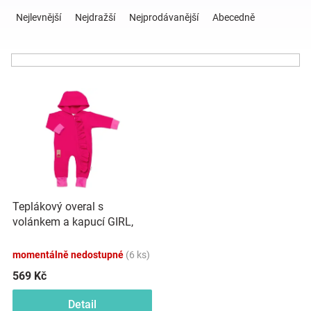
Ř
a
Nejlevnější
Nejdražší
Nejprodávanější
Abecedně
z
Hračky
e
n
a
í
V
p
ý
r
zábava
p
o
i
d
pro
s
u
p
k
děti
r
t
o
ů
Teplákový overal s
d
Těhotenské
volánkem a kapucí GIRL,
u
Baby Nellys, amarant
k
oblečení
momentálně nedostupné
(6 ks)
t
ů
569 Kč
Novinky
Detail