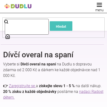
Přejít
na
obsah
Dětské
Hledat
a
kojenecké
Dívčí overal na spaní
oblečení
Vyberte si
Dívčí overal na spaní
na Dudlu s dopravou
Pokojíček
zdarma od 2 000 Kč a dárkem ke každé objednávce nad 1
000 Kč.
a
👉
Zaregistrujte se
a
získejte slevu 1 - 5 %
na další nákup.
20 % zisku z každé objednávky
posíláme na
nadaci Radost
kojenecká
dětem.
výbava