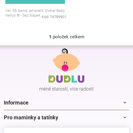
Značky
Vel. 56, barva: amarant, Overal Baby
Nellys ® - bez šlapek
Kód:
74789901
Blog
1
položek celkem
Hračkářství
O
v
Z
l
Přihlášení
á
á
p
d
a
a
c
t
í
í
p
méně starostí, více radostí
r
v
k
Informace
y
v
Pro maminky a tatínky
ý
p
i