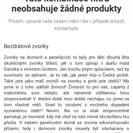
Hračky
a
Bezdrátové zvonky
zábava
Zvonky na domech a panelácích, to byly pro děti dlouhá léta
pro
skutečnými zvonky štěstí, jak o tom zpívají v duetu malá
Darinka s mistrem Gottem. Jen trochu jiným způsobem, než by
souviselo se zpěvem. Je to tak, jak praví vtip o České poště:
děti
Také jste jako malí zvonili na zvonky a poté jste utekli? My
jsme si z toho udělali živnost! Živností to pro nás, caparty z
Těhotenské
maloměsta sice nebylo, ale náramně oblíbenou hrou
stoprocentně! V dnešní době moc dobře nechápu, co jsme na
tom vlastně měli. Snad to vzrušení z možného dopadení
oblečení
vyzváněnou obětí? Nevím. Na co si však stoprocentně
pamatuji, je moment, kdy mě chuť na tuto mírně škodolibou hru
přešla. V našem panelovém domě se zrovna rekonstruovalo
Novinky
přízemí, tedy i domovní zvonky musely být obohaceny o