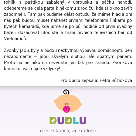
rohlík s paštikou zabalený v ubrousku a sáčku nehodí,
odebereme se celá parta k někomu z rodičů, kde si okno zavřít
zapomněli. Tam pak budeme dělat ostudu, že máme hlad a oni
nás pak budou muset nahánět prvními telefonními linkami po
bytech kamarádů, kde jsme se po půl hodině od první svačiny
běželi dožadovat útočiště a hraní prvních televizních her od
Vietnamců.
Zvonky jsou, byly a budou nezbytnou výbavou domácnosti. Jen
nezapomeňte – jsou skvělým sluhou, ale špatným pánem.
Proto na ně nikomu nezvoňte jen tak pro srandu. Zvonková
karma si vás najde vždycky!
Pro Dudlu sepsala: Petra Růžičková
Z
á
p
a
t
í
méně starostí, více radostí