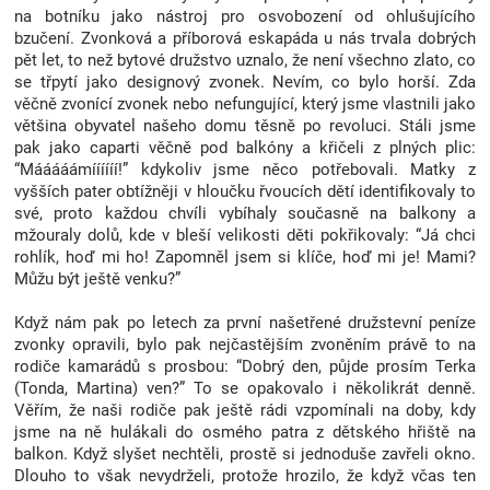
na botníku jako nástroj pro osvobození od ohlušujícího
bzučení. Zvonková a příborová eskapáda u nás trvala dobrých
pět let, to než bytové družstvo uznalo, že není všechno zlato, co
se třpytí jako designový zvonek. Nevím, co bylo horší. Zda
věčně zvonící zvonek nebo nefungující, který jsme vlastnili jako
většina obyvatel našeho domu těsně po revoluci. Stáli jsme
pak jako caparti věčně pod balkóny a křičeli z plných plic:
“Mááááámíííííí!” kdykoliv jsme něco potřebovali. Matky z
vyšších pater obtížněji v hloučku řvoucích dětí identifikovaly to
své, proto každou chvíli vybíhaly současně na balkony a
mžouraly dolů, kde v bleší velikosti děti pokřikovaly: “Já chci
rohlík, hoď mi ho! Zapomněl jsem si klíče, hoď mi je! Mami?
Můžu být ještě venku?”
Když nám pak po letech za první našetřené družstevní peníze
zvonky opravili, bylo pak nejčastějším zvoněním právě to na
rodiče kamarádů s prosbou: “Dobrý den, půjde prosím Terka
(Tonda, Martina) ven?” To se opakovalo i několikrát denně.
Věřím, že naši rodiče pak ještě rádi vzpomínali na doby, kdy
jsme na ně hulákali do osmého patra z dětského hřiště na
balkon. Když slyšet nechtěli, prostě si jednoduše zavřeli okno.
Dlouho to však nevydrželi, protože hrozilo, že když včas ten