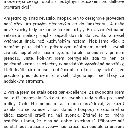
modernější design, spolu s nezbytným bzučákem pro dálkové
Značky
otevírání dveří.
Ani jedno by snad nevadilo, naopak, jen to designové provedení
Blog
není vždy tím pravým ořechovým co do funkčnosti. A naše
nové zvonky tedy rozhodně funkční nebyly. Po zazvonění na ně
většinou maličký caplík zapadl dovnitř do zvonku a nešel
Hračkářství
vytáhnout jinak, než kuchyňským nožem. Než jsme však z
osmého patra dolů s příborovým nástrojem seběhli, zvonil
Přihlášení
zvonek nepřetržitě naším bytem. Totální šílenství v přímém
přenosu. Jistě, kolikrát jsem přemýšlela, zda to není ta
pověstná karma za všechny ty nazdařbůh vyzváněné nebožáky,
kteří kvůli nám museli doběhnout k oknu, aby uviděli jen
prázdno před domem a slyšeli chychotající se hlasy za
nedalekým stromem.
Z viníka jsem se stala obětí par excellence. Za svobodna jsem
se totiž jmenovala Cvrková, na zvonku tedy stálo po hlavě
rodiny: Cvrk. Nu, nemusím asi dlouho osvětlovat, že každý
ožrala, co se potácel v noci domů z hospody a zapomněl si
klíče, zazvonil právě na náš zvonek. Zřejmě je to jméno
svádělo k tomu, že je na něj dobré “cvrnknout”. Příborový nůž
se stal tedy součástí výbavy naší předsíně, neustále připravený