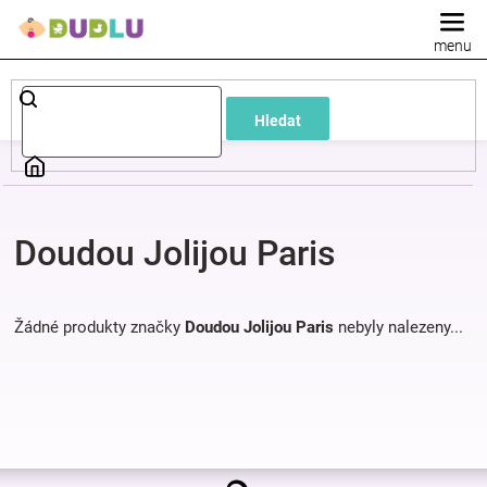
Přejít
na
obsah
Dětské
Hledat
a
kojenecké
Doudou Jolijou Paris
oblečení
Pokojíček
Žádné produkty značky
Doudou Jolijou Paris
nebyly nalezeny...
a
kojenecká
Z
výbava