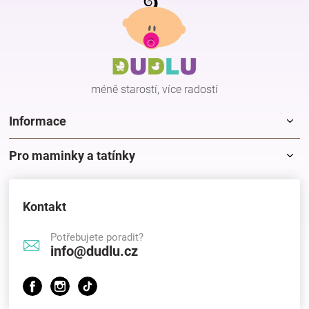
á
p
Hračky
a
t
í
a
méně starostí, více radostí
zábava
Informace
pro
Pro maminky a tatínky
děti
Kontakt
Těhotenské
Potřebujete poradit?
info@dudlu.cz
oblečení
Novinky