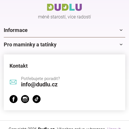
t
Značky
í
méně starostí, více radostí
Blog
Informace
Hračkářství
Pro maminky a tatínky
Přihlášení
Kontakt
Potřebujete poradit?
info@dudlu.cz