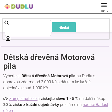
Přejít
na
obsah
Dětské
Hledat
a
kojenecké
Dětská dřevěná Motorová
oblečení
pila
Pokojíček
Vyberte si
Dětská dřevěná Motorová pila
na Dudlu s
dopravou zdarma od 2 000 Kč a dárkem ke každé
a
objednávce nad 1 000 Kč.
kojenecká
👉
Zaregistrujte se
a
získejte slevu 1 - 5 %
na další nákup.
20 % zisku z každé objednávky
posíláme na
nadaci Radost
dětem.
výbava