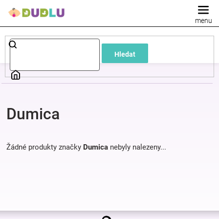
Přejít
na
obsah
Dětské
Hledat
a
kojenecké
Dumica
oblečení
Pokojíček
Žádné produkty značky
Dumica
nebyly nalezeny...
a
kojenecká
Z
výbava