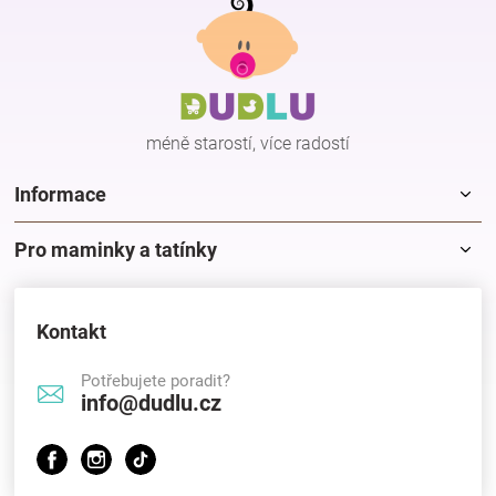
á
p
Hračky
a
t
í
a
méně starostí, více radostí
zábava
Informace
pro
Pro maminky a tatínky
děti
Kontakt
Těhotenské
Potřebujete poradit?
info@dudlu.cz
oblečení
Novinky