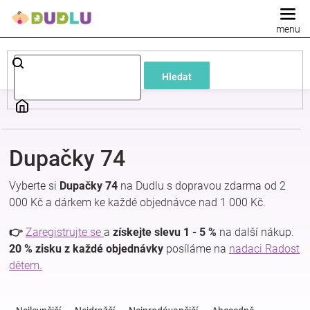
Přejít
na
obsah
Dětské
Hledat
a
kojenecké
Dupačky 74
oblečení
Vyberte si
Dupačky 74
na Dudlu s dopravou zdarma od 2
Pokojíček
000 Kč a dárkem ke každé objednávce nad 1 000 Kč.
👉
Zaregistrujte se
a
získejte slevu 1 - 5 %
na další nákup.
a
20 % zisku z každé objednávky
posíláme na
nadaci Radost
dětem.
kojenecká
Ř
a
výbava