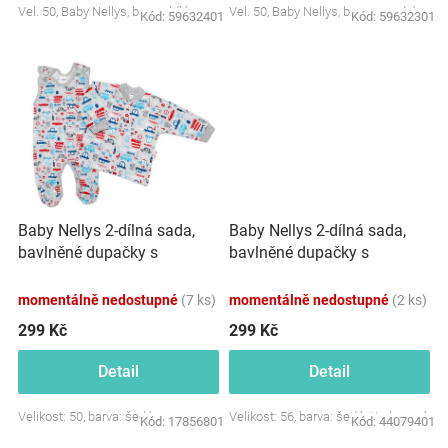
Vel. 50, Baby Nellys, barva: bílá
Vel. 50, Baby Nellys, barva: modrá
Kód:
59632401
Kód:
59632301
Značky
Blog
Hračkářství
Přihlášení
Baby Nellys 2-dílná sada,
Baby Nellys 2-dílná sada,
bavlněné dupačky s
bavlněné dupačky s
košilkou Auta, šedá
košilkou Bagr, šedá
momentálně nedostupné
(7 ks)
momentálně nedostupné
(2 ks)
299 Kč
299 Kč
Detail
Detail
Velikost: 50, barva: šedá
Velikost: 56, barva: šedá / tyrkysová
Kód:
17856801
Kód:
44079401