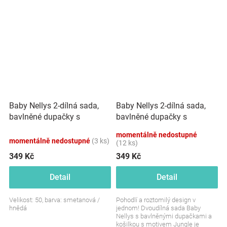
je šetrná k...
Baby Nellys 2-dílná sada,
Baby Nellys 2-dílná sada,
bavlněné dupačky s
bavlněné dupačky s
košilkou Car, smetanové
košilkou Jungle
momentálně nedostupné
momentálně nedostupné
(3 ks)
(12 ks)
349 Kč
349 Kč
Detail
Detail
Velikost: 50, barva: smetanová /
Pohodlí a roztomilý design v
hnědá
jednom! Dvoudílná sada Baby
Nellys s bavlněnými dupačkami a
košilkou s motivem Jungle je