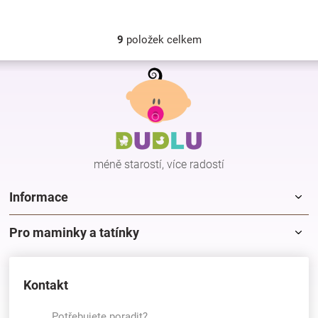
9
položek celkem
O
v
Z
l
á
á
p
d
a
a
c
t
í
í
p
méně starostí, více radostí
r
v
k
Informace
y
v
Pro maminky a tatínky
ý
p
i
s
Kontakt
u
Potřebujete poradit?