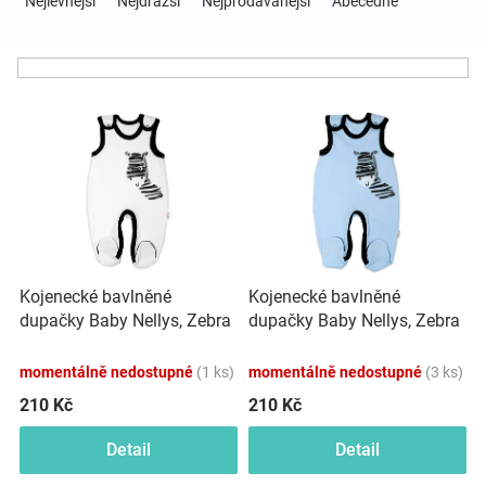
Nejlevnější
Nejdražší
Nejprodávanější
Abecedně
z
e
Hračky
n
í
a
V
p
ý
r
p
o
zábava
i
d
s
u
pro
p
k
r
t
děti
o
ů
Kojenecké bavlněné
Kojenecké bavlněné
d
dupačky Baby Nellys, Zebra
dupačky Baby Nellys, Zebra
u
Těhotenské
- bílé
- modré
k
momentálně nedostupné
(1 ks)
momentálně nedostupné
(3 ks)
t
oblečení
ů
210 Kč
210 Kč
Detail
Detail
Novinky