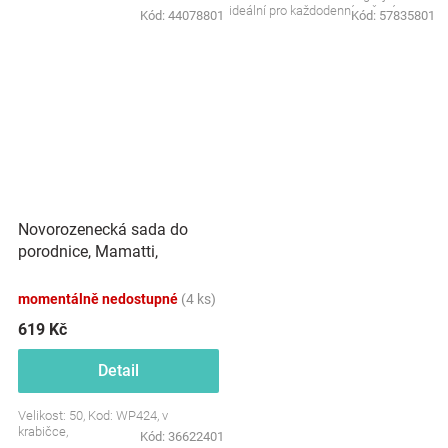
ideální pro každodenní nošení.
Kód:
44078801
Kód:
57835801
Měkoučký materiál je šetrný...
Novorozenecká sada do
porodnice, Mamatti,
smetanová/růžová -
Pampeliška, vel. 50
momentálně nedostupné
(4 ks)
619 Kč
Detail
Velikost: 50, Kod: WP424, v
krabičce,
Kód:
36622401