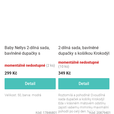
Baby Nellys 2-dílná sada,
2-dílná sada, bavlněné
bavlněné dupačky s
dupačky s košilkou Krokodýl
košilkou Medvídek, modrá
Eda, mint
momentálně nedostupné
momentálně nedostupné
(2 ks)
(10 ks)
299 Kč
349 Kč
Detail
Detail
Velikost: 50, barva: modrá
Roztomilá a pohodlná! Dvoudílná
sada dupaček a košilky Krokodýl
Eda v krásném mátovém odstínu
zajistí vašemu miminku maximální
pohodlí po celý den. Měkká bavlna
Kód:
17846801
Kód:
20879401