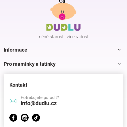
á
p
Hračky
a
t
í
a
méně starostí, více radostí
zábava
Informace
pro
Pro maminky a tatínky
děti
Kontakt
Těhotenské
Potřebujete poradit?
info@dudlu.cz
oblečení
Novinky