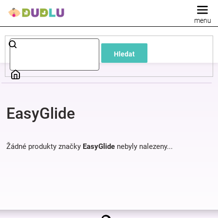
Přejít
na
obsah
Dětské
Hledat
a
kojenecké
EasyGlide
oblečení
Pokojíček
Žádné produkty značky
EasyGlide
nebyly nalezeny...
a
kojenecká
Z
výbava