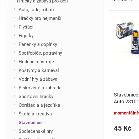
Hračky a zábava pro děti
z
í
Auta, lodě, roboti
e
p
V
Hračky pro nejmenší
n
a
ý
í
n
Plyšáci
p
p
e
i
Figurky
r
l
s
Panenky a doplňky
o
p
d
Spotřebiče, potraviny
r
u
Hudební nástroje
o
k
d
Kostýmy a karneval
t
u
Vodní hry a zábava
ů
k
Pískoviště a zahrada
t
Stavebnice
Sportovní hračky
ů
Auto 23101 
Odrážedla a jezdítka
9,5x7x4,5c
momentálně
Škola a kreativa
Stavebnice
45 Kč
Společenské hry