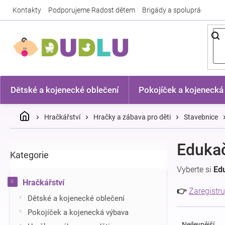
Přejít
Kontakty
Podporujeme Radost dětem
Brigády a spolupráce
Nej
na
obsah
Dětské a kojenecké oblečení
Pokojíček a kojenecká
Domů
Hračkářství
Hračky a zábava pro děti
Stavebnice
P
Edukač
Kategorie
Přeskočit
o
kategorie
s
Vyberte si
Ed
t
Hračkářství
r
👉
Zaregistru
Dětské a kojenecké oblečení
a
Ř
n
Pokojíček a kojenecká výbava
a
n
Nejlevnější