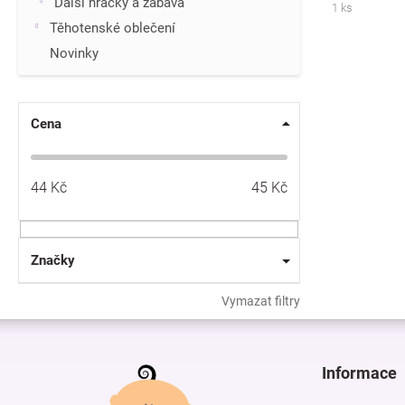
Další hračky a zábava
1 ks
Těhotenské oblečení
Novinky
Cena
44
Kč
45
Kč
Značky
Vymazat filtry
Z
á
p
Informace
a