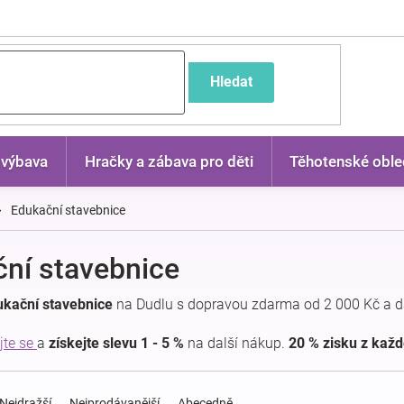
častější dotazy
Hledat
 výbava
Hračky a zábava pro děti
Těhotenské oble
Edukační stavebnice
ní stavebnice
ukační stavebnice
na Dudlu s dopravou zdarma od 2 000 Kč a d
jte se
a
získejte slevu 1 - 5 %
na další nákup.
20 % zisku z kaž
Nejdražší
Nejprodávanější
Abecedně