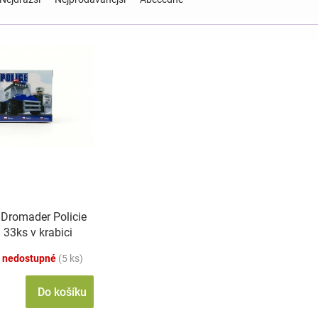
 Dromader Policie
33ks v krabici
m
 nedostupné
(5 ks)
Do košíku