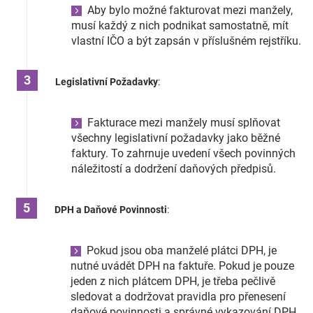
Aby bylo možné fakturovat mezi manžely,
Značky
musí každý z nich podnikat samostatně, mít
vlastní IČO a být zapsán v příslušném rejstříku.
Blog
Legislativní Požadavky
:
Hračkářství
Fakturace mezi manžely musí splňovat
Přihlášení
všechny legislativní požadavky jako běžné
faktury. To zahrnuje uvedení všech povinných
náležitostí a dodržení daňových předpisů.
DPH a Daňové Povinnosti
:
Pokud jsou oba manželé plátci DPH, je
nutné uvádět DPH na faktuře. Pokud je pouze
jeden z nich plátcem DPH, je třeba pečlivě
sledovat a dodržovat pravidla pro přenesení
daňové povinnosti a správné vykazování DPH.