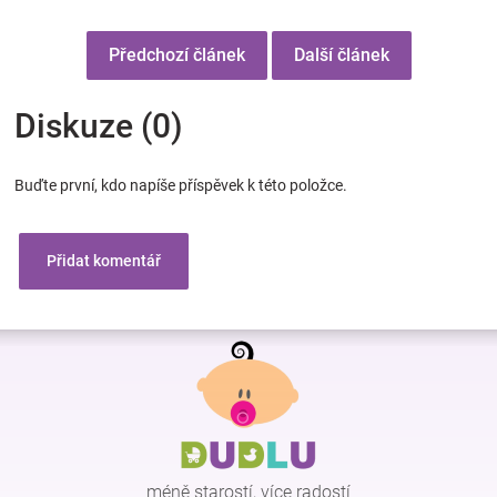
Předchozí článek
Další článek
Diskuze (0)
Buďte první, kdo napíše příspěvek k této položce.
Přidat komentář
Z
á
p
a
t
í
méně starostí, více radostí