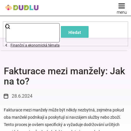
Přejít
na
obsah
Dětské
Hledat
a
Finanční a ekonomická témata
kojenecké
Fakturace mezi manžely: Jak
oblečení
na to?
Pokojíček
28.6.2024
a
Fakturace mezi manžely může být někdy nezbytná, zejména pokud
kojenecká
oba manželé podnikají a poskytují si navzájem služby nebo zboží.
Tento proces je ovšem specifický a vyžaduje dodržování určitých
výbava