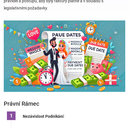
pravidel a postupů, aby byly faktury platné a v souladu s
legislativními požadavky.
Hračky
a
zábava
pro
děti
Těhotenské
Právní Rámec
oblečení
Nezávislost Podnikání
:
Novinky