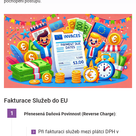
pochopení postupů.
Hračky
a
zábava
pro
děti
Těhotenské
Fakturace Služeb do EU
oblečení
Přenesená Daňová Povinnost (Reverse Charge)
:
Novinky
Při fakturaci služeb mezi plátci DPH v