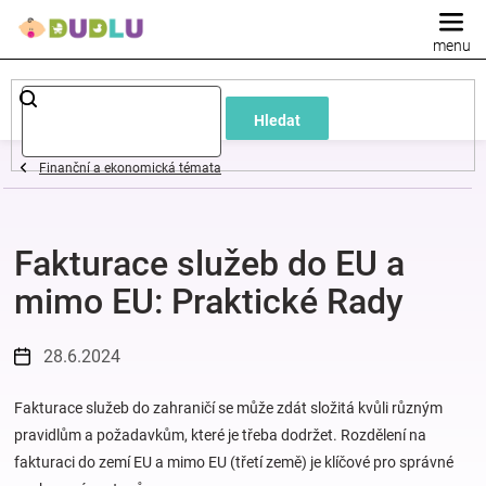
Přejít
na
obsah
Dětské
Hledat
a
Finanční a ekonomická témata
kojenecké
Fakturace služeb do EU a
oblečení
mimo EU: Praktické Rady
Pokojíček
28.6.2024
a
Fakturace služeb do zahraničí se může zdát složitá kvůli různým
kojenecká
pravidlům a požadavkům, které je třeba dodržet. Rozdělení na
fakturaci do zemí EU a mimo EU (třetí země) je klíčové pro správné
výbava