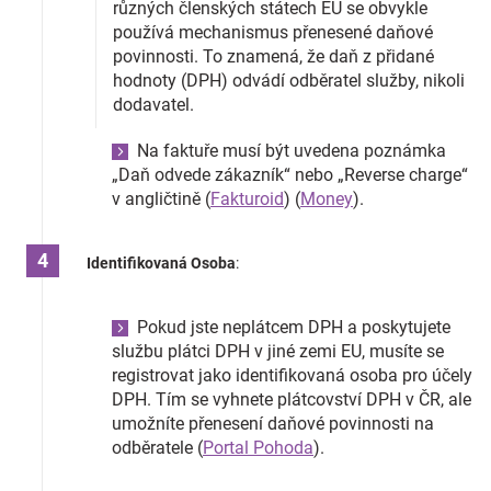
různých členských státech EU se obvykle
Značky
používá mechanismus přenesené daňové
povinnosti. To znamená, že daň z přidané
hodnoty (DPH) odvádí odběratel služby, nikoli
Blog
dodavatel.
Hračkářství
Na faktuře musí být uvedena poznámka
„Daň odvede zákazník“ nebo „Reverse charge“
Přihlášení
v angličtině​
(
Fakturoid
)
(
Money
)
​.
Identifikovaná Osoba
:
Pokud jste neplátcem DPH a poskytujete
službu plátci DPH v jiné zemi EU, musíte se
registrovat jako identifikovaná osoba pro účely
DPH. Tím se vyhnete plátcovství DPH v ČR, ale
umožníte přenesení daňové povinnosti na
odběratele​
(
Portal Pohoda
)
​.