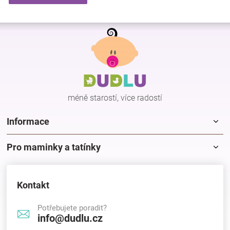
Z
á
p
a
t
í
méně starostí, více radostí
Informace
Pro maminky a tatínky
Kontakt
Potřebujete poradit?
info@dudlu.cz