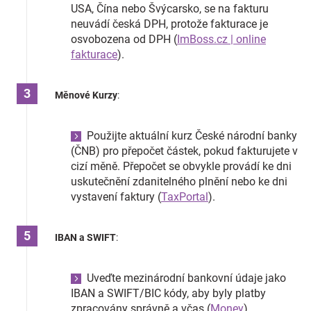
USA, Čína nebo Švýcarsko, se na fakturu
neuvádí česká DPH, protože fakturace je
osvobozena od DPH​
(
ImBoss.cz | online
fakturace
)
​.
Měnové Kurzy
:
Použijte aktuální kurz České národní banky
(ČNB) pro přepočet částek, pokud fakturujete v
cizí měně. Přepočet se obvykle provádí ke dni
uskutečnění zdanitelného plnění nebo ke dni
vystavení faktury​
(
TaxPortal
)
​.
IBAN a SWIFT
:
Uveďte mezinárodní bankovní údaje jako
IBAN a SWIFT/BIC kódy, aby byly platby
zpracovány správně a včas​
(
Money
)
​.