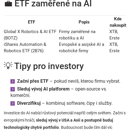
💼 ETF zaměřené na AI
Kde
ETF
Popis
nakoupit
Global X Robotics & AI ETF
Firmy zaměřené na
XTB,
(BOTZ)
robotiku a AI
Erste
iShares Automation &
Evropské a asijské AI a
XTB,
Robotics ETF (2B76)
robotické firmy
Erste
💡 Tipy pro investory
Začni přes ETF
– pokud nevíš, kterou firmu vybrat.
Sleduj vývoj AI platforem
– open-source vs.
komerční.
Diverzifikuj
– kombinuj software, čipy i služby.
Investice do AI nabízí růstový potenciál napříč celým světem. Začni s
evropskými hráči,
sleduj vývoj v USA a Asii a postupně buduj
technologicky chytré portfolio
. Budoucnost bude čím dál víc