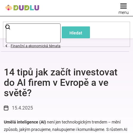
Přejít
na
obsah
Dětské
Hledat
a
Finanční a ekonomická témata
kojenecké
14 tipů jak začít investovat
oblečení
do AI firem v Evropě a ve
Pokojíček
světě?
a
15.4.2025
kojenecká
Umělá inteligence (AI)
není jen technologickým trendem – mění
způsob, jakým pracujeme, nakupujeme i komunikujeme. S růstem AI
výbava