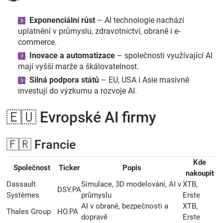
Značky
Exponenciální růst
– AI technologie nachází
uplatnění v průmyslu, zdravotnictví, obraně i e-
Blog
commerce.
Inovace a automatizace
– společnosti využívající AI
Hračkářství
mají vyšší marže a škálovatelnost.
Silná podpora států
– EU, USA i Asie masivně
Přihlášení
investují do výzkumu a rozvoje AI.
🇪🇺 Evropské AI firmy
🇫🇷 Francie
Kde
Společnost
Ticker
Popis
nakoupit
Dassault
Simulace, 3D modelování, AI v
XTB,
DSY.PA
Systèmes
průmyslu
Erste
AI v obraně, bezpečnosti a
XTB,
Thales Group
HO.PA
dopravě
Erste