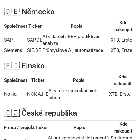
🇩🇪 Německo
Kde
Společnost
Ticker
Popis
nakoupit
AI v datech, ERP, prediktivní
SAP
SAP.DE
XTB, Erste
analýza
Siemens
SIE.DE
Průmyslové AI, automatizace
XTB, Erste
🇫🇮 Finsko
Kde
Společnost
Ticker
Popis
nakoupit
AI v telekomunikačních
Nokia
NOKIA.HE
XTB, Erste
sítích
🇨🇿 Česká republika
Kde
Firma / projekt
Ticker
Popis
nakoupit
AI pro zpracování dokumentů,
Soukromá