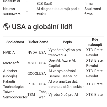
Rossum.ai
-
B2B SaaS
firma
Neuron
AI diagnostika strojů podle
Soukromá
-
soundware
zvuku
firma
🌎 USA a globální lídři
Kde
Společnost
Ticker
Země
Popis
nakoupit
Výpočetní výkon pro
XTB, Erste,
NVIDIA
NVDA
USA
trénování AI
Revolut
OpenAI, Azure AI,
XTB, Erste,
Microsoft
MSFT
USA
Copilot
Revolut
Alphabet
AI ve vyhledávání,
XTB, Erste,
GOOGL
USA
(Google)
Gemini, DeepMind
Revolut
Palantir
AI pro analýzu dat,
PLTR
USA
XTB, Erste
Technologies
obranu a státní sektor
Taiwan
Tchaj-
TSM
Výroba čipů pro AI
XTB, Erste
Semiconductor
wan