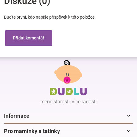
Diskuze (0)
Buďte první, kdo napíše příspěvek k této položce.
Přidat komentář
Z
á
p
a
t
í
méně starostí, více radostí
Informace
Pro maminky a tatínky