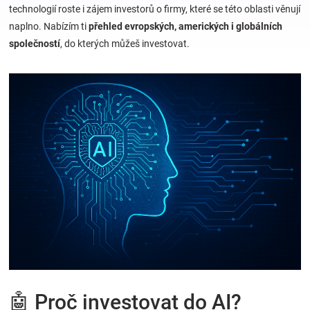
technologií roste i zájem investorů o firmy, které se této oblasti věnují
naplno. Nabízím ti
přehled evropských, amerických i globálních
Hračky
společností
, do kterých můžeš investovat.
a
zábava
pro
děti
Těhotenské
oblečení
Novinky
🤖 Proč investovat do AI?