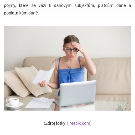
pojmy, které se váží k daňovým subjektům, plátcům daně a
poplatníkům daně.
Hračky
a
zábava
pro
děti
Těhotenské
oblečení
(Zdroj fotky:
Freepik.com
)
Novinky