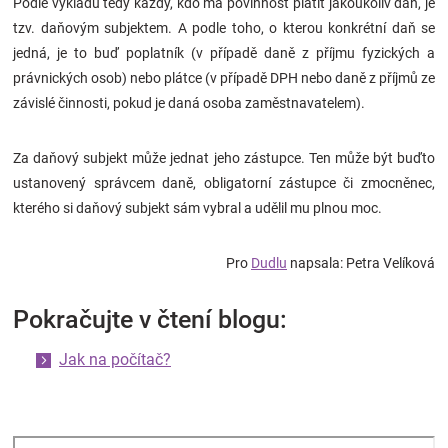
Podle výkladu tedy každý, kdo má povinnost platit jakoukoliv daň, je
tzv. daňovým subjektem. A podle toho, o kterou konkrétní daň se
jedná, je to buď poplatník (v případě daně z příjmu fyzických a
právnických osob) nebo plátce (v případě DPH nebo daně z příjmů ze
závislé činnosti, pokud je daná osoba zaměstnavatelem).
Za daňový subjekt může jednat jeho zástupce. Ten může být buďto
ustanovený správcem daně, obligatorní zástupce či zmocněnec,
kterého si daňový subjekt sám vybral a udělil mu plnou moc.
Pro
Dudlu
napsala: Petra Velíková
Pokračujte v čtení blogu:
Jak na počítač?