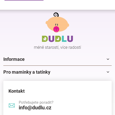
Z
á
p
a
t
í
méně starostí, více radostí
Informace
Pro maminky a tatínky
Kontakt
Potřebujete poradit?
info@dudlu.cz