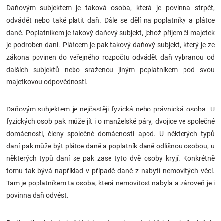
Daňovým subjektem je taková osoba, která je povinna strpět,
Značky
odvádět nebo také platit daň. Dále se dělí na poplatníky a plátce
daně. Poplatníkem je takový daňový subjekt, jehož příjem či majetek
Blog
je podroben dani. Plátcem je pak takový daňový subjekt, který je ze
zákona povinen do veřejného rozpočtu odvádět daň vybranou od
Hračkářství
dalších subjektů nebo sraženou jiným poplatníkem pod svou
majetkovou odpovědností.
Přihlášení
Daňovým subjektem je nejčastěji fyzická nebo právnická osoba. U
fyzických osob pak může jít i o manželské páry, dvojice ve společné
domácnosti, členy společné domácnosti apod. U některých typů
daní pak může být plátce daně a poplatník daně odlišnou osobou, u
některých typů daní se pak zase tyto dvě osoby kryjí. Konkrétně
tomu tak bývá například v případě daně z nabytí nemovitých věcí.
Tam je poplatníkem ta osoba, která nemovitost nabyla a zároveň je i
povinna daň odvést.