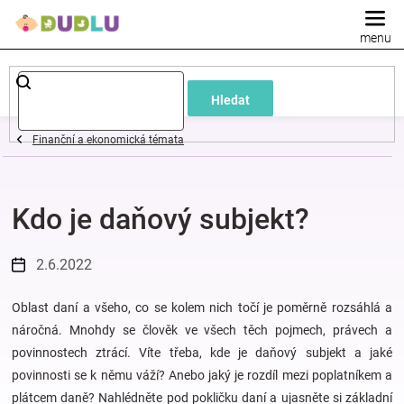
Přejít
na
obsah
Dětské
Hledat
a
Finanční a ekonomická témata
kojenecké
Kdo je daňový subjekt?
oblečení
Pokojíček
2.6.2022
a
Oblast daní a všeho, co se kolem nich točí je poměrně rozsáhlá a
náročná. Mnohdy se člověk ve všech těch pojmech, právech a
povinnostech ztrácí. Víte třeba, kde je daňový subjekt a jaké
kojenecká
povinnosti se k němu váží? Anebo jaký je rozdíl mezi poplatníkem a
plátcem daně? Nahlédněte pod pokličku daní a ujasněte si základní
výbava