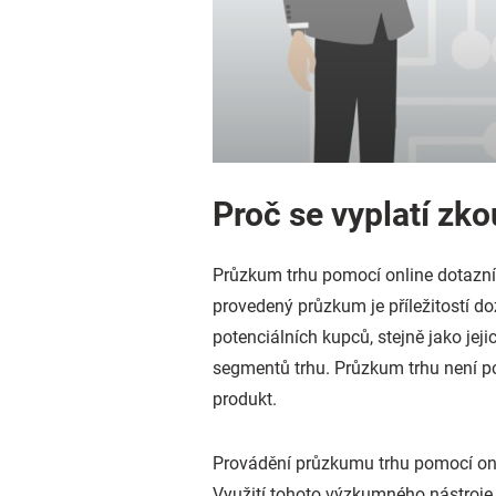
Proč se vyplatí zk
Průzkum trhu pomocí online dotazník
provedený průzkum je příležitostí doz
potenciálních kupců, stejně jako je
segmentů trhu. Průzkum trhu není po
produkt.
Provádění průzkumu trhu pomocí onl
Využití tohoto výzkumného nástroje 