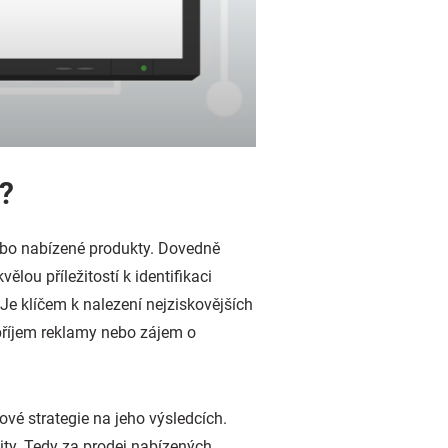
ů?
nebo nabízené produkty. Dovedně
kvělou příležitostí k identifikaci
Je klíčem k nalezení nejziskovějších
 příjem reklamy nebo zájem o
é strategie na jeho výsledcích.
ity. Tedy za prodej nabízených