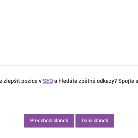
 zlepšit pozice v
SEO
a hledáte zpětné odkazy? Spojte s
Předchozí článek
Další článek