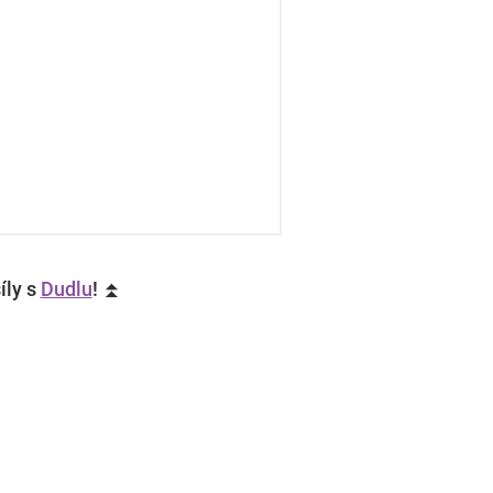
íly s
Dudlu
! ⏫