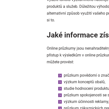
produktů a služeb. Důležitou výhodo
alternativní způsob využití vašeho p
si to.
Jaké informace zí
Online průzkumy jsou nenahraditeln
přístup k výsledkům v online průz
můžete provést:
průzkum povědomí o znač
výzkum konceptů obalů,
studie hodnocení produktu
průzkum spokojenosti se 
výzkum účinnosti reklamy,
průzkum zákaznických pref