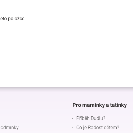
této položce.
Pro maminky a tatínky
Příběh Dudlu?
podmínky
Co je Radost dětem?