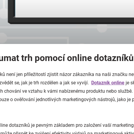
oumat trh pomocí online dotazník
ů není jen příležitostí zjistit názor zákazníka na naši značku 
vědět se, jak je trh rozdělen a jak se vyvíjí.
Dotazník online
je s
jich chování ve vztahu k vámi nabízenému produktu nebo službě. 
uze o ověřování jednotlivých marketingových nástrojů, jako je
ine dotazníků je pevným základem pro založení vaší marketingov
může přispět ke zvýšení efektivity výdajů na marketingové aktiv