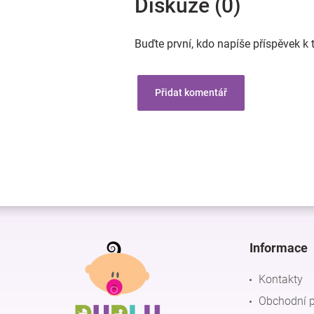
Diskuze (0)
Buďte první, kdo napíše příspěvek k 
Přidat komentář
Z
á
p
Informace
a
t
Kontakty
í
Obchodní 