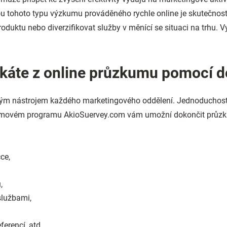
u tohoto typu výzkumu prováděného rychle online je skutečnost
roduktu nebo diverzifikovat služby v měnící se situaci na trhu. V
skáte z online průzkumu pomocí d
ým nástrojem každého marketingového oddělení. Jednoduchost j
kumovém programu AkioSuervey.com vám umožní dokončit průzku
ce,
,
službami,
erencí, atd.