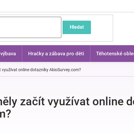
častější dotazy
Hledat
 výbava
Hračky a zábava pro děti
Těhotenské oble
ít využívat online dotazníky AkioSurvey.com?
ěly začít využívat online 
m?