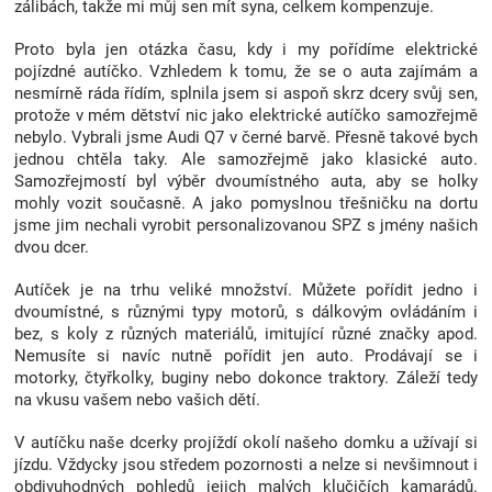
zálibách, takže mi můj sen mít syna, celkem kompenzuje.
Značky
Proto byla jen otázka času, kdy i my pořídíme elektrické
pojízdné autíčko. Vzhledem k tomu, že se o auta zajímám a
Blog
nesmírně ráda řídím, splnila jsem si aspoň skrz dcery svůj sen,
protože v mém dětství nic jako elektrické autíčko samozřejmě
nebylo. Vybrali jsme Audi Q7 v černé barvě. Přesně takové bych
Hračkářství
jednou chtěla taky. Ale samozřejmě jako klasické auto.
Samozřejmostí byl výběr dvoumístného auta, aby se holky
Přihlášení
mohly vozit současně. A jako pomyslnou třešničku na dortu
jsme jim nechali vyrobit personalizovanou SPZ s jmény našich
dvou dcer.
Autíček je na trhu veliké množství. Můžete pořídit jedno i
dvoumístné, s různými typy motorů, s dálkovým ovládáním i
bez, s koly z různých materiálů, imitující různé značky apod.
Nemusíte si navíc nutně pořídit jen auto. Prodávají se i
motorky, čtyřkolky, buginy nebo dokonce traktory. Záleží tedy
na vkusu vašem nebo vašich dětí.
V autíčku naše dcerky projíždí okolí našeho domku a užívají si
jízdu. Vždycky jsou středem pozornosti a nelze si nevšimnout i
obdivuhodných pohledů jejich malých klučičích kamarádů.