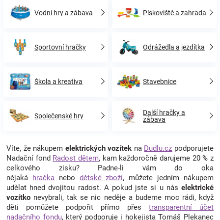
Vodní hry a zábava
Pískoviště a zahrada
Sportovní hračky
Odrážedla a jezdítka
Škola a kreativa
Stavebnice
Další hračky a
Společenské hry
zábava
Víte, že nákupem
elektrických vozítek
na
Dudlu.cz
podporujete
Nadační fond
Radost dětem
, kam každoročně darujeme 20 % z
celkového zisku? Padne-li vám do oka
nějaká
hračka
nebo
dětské zboží
, můžete jedním nákupem
udělat hned dvojitou radost. A pokud jste si u nás
elektrické
vozítko
nevybrali, tak se nic neděje a budeme moc rádi, když
děti pomůžete podpořit přímo přes
transparentní účet
nadačního fondu
, který podporuje i hokejista Tomáš Plekanec