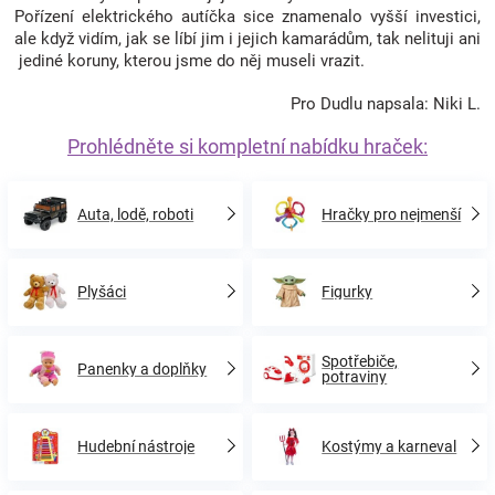
Pořízení elektrického autíčka sice znamenalo vyšší investici,
ale když vidím, jak se líbí jim i jejich kamarádům, tak nelituji ani
jediné koruny, kterou jsme do něj museli vrazit.
Pro Dudlu napsala: Niki L.
Prohlédněte si kompletní nabídku hraček:
Auta, lodě, roboti
Hračky pro nejmenší
Plyšáci
Figurky
Spotřebiče,
Panenky a doplňky
potraviny
Hudební nástroje
Kostýmy a karneval