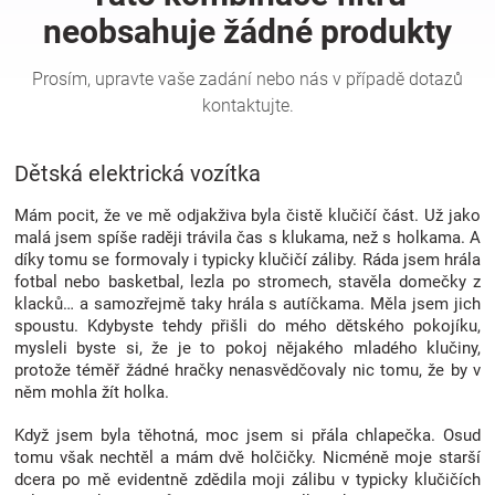
Hračky
a
Dětská elektrická vozítka
zábava
Mám pocit, že ve mě odjakživa byla čistě klučičí část. Už jako
pro
malá jsem spíše raději trávila čas s klukama, než s holkama. A
díky tomu se formovaly i typicky klučičí záliby. Ráda jsem hrála
fotbal nebo basketbal, lezla po stromech, stavěla domečky z
děti
klacků… a samozřejmě taky hrála s autíčkama. Měla jsem jich
spoustu. Kdybyste tehdy přišli do mého dětského pokojíku,
Těhotenské
mysleli byste si, že je to pokoj nějakého mladého klučiny,
protože téměř žádné hračky nenasvědčovaly nic tomu, že by v
něm mohla žít holka.
oblečení
Když jsem byla těhotná, moc jsem si přála chlapečka. Osud
tomu však nechtěl a mám dvě holčičky. Nicméně moje starší
Novinky
dcera po mě evidentně zdědila moji zálibu v typicky klučičích