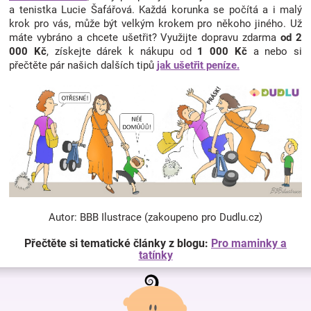
a tenistka Lucie Šafářová. Každá korunka se počítá a i malý
krok pro vás, může být velkým krokem pro někoho jiného. Už
máte vybráno a chcete ušetřit? Využijte dopravu zdarma
od 2
000 Kč
, získejte dárek k nákupu od
1 000 Kč
a nebo si
přečtěte pár našich dalších tipů
jak ušetřit peníze.
Autor: BBB Ilustrace (zakoupeno pro Dudlu.cz)
Přečtěte si tematické články z blogu:
Pro maminky a
tatínky
Z
á
p