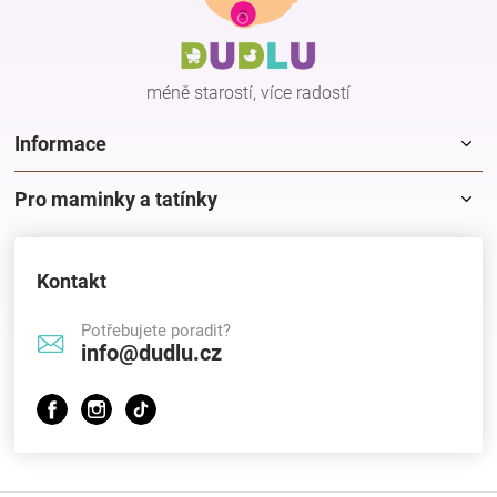
a
t
í
méně starostí, více radostí
Informace
Pro maminky a tatínky
Kontakt
Potřebujete poradit?
info@dudlu.cz