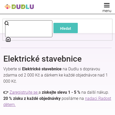
Přejít
na
obsah
Dětské
Hledat
a
kojenecké
Elektrické stavebnice
oblečení
Vyberte si
Elektrické stavebnice
na Dudlu s dopravou
Pokojíček
zdarma od 2 000 Kč a dárkem ke každé objednávce nad 1
000 Kč.
a
👉
Zaregistrujte se
a
získejte slevu 1 - 5 %
na další nákup.
20 % zisku z každé objednávky
posíláme na
nadaci Radost
kojenecká
dětem.
výbava