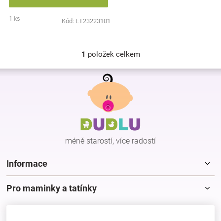
Značky
1 ks
Kód:
ET23223101
Blog
1
položek celkem
O
Hračkářství
v
Z
l
á
á
Přihlášení
p
d
a
a
c
t
í
í
p
méně starostí, více radostí
r
v
k
Informace
y
v
Pro maminky a tatínky
ý
p
i
s