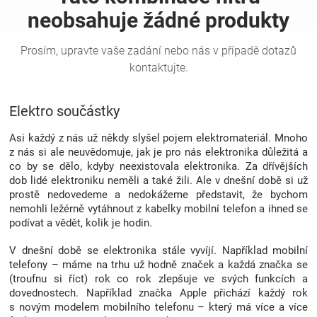
Hračky
a
Elektro součástky
zábava
Asi každý z nás už někdy slyšel pojem elektromateriál. Mnoho
pro
z nás si ale neuvědomuje, jak je pro nás elektronika důležitá a
co by se dělo, kdyby neexistovala elektronika. Za dřívějších
dob lidé elektroniku neměli a také žili. Ale v dnešní době si už
děti
prostě nedovedeme a nedokážeme představit, že bychom
nemohli ležérně vytáhnout z kabelky mobilní telefon a ihned se
Těhotenské
podívat a vědět, kolik je hodin.
V dnešní době se elektronika stále vyvíjí. Například mobilní
oblečení
telefony – máme na trhu už hodně značek a každá značka se
(troufnu si říct) rok co rok zlepšuje ve svých funkcích a
dovednostech. Například značka Apple přichází každý rok
Novinky
s novým modelem mobilního telefonu – který má více a více