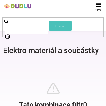
Přejít
na
obsah
Dětské
Hledat
a
kojenecké
Elektro materiál a součástky
oblečení
Pokojíček
a
kojenecká
výbava