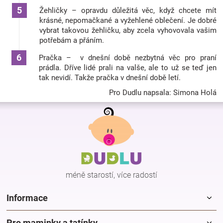
Žehličky – opravdu důležitá věc, když chcete mít
krásné, nepomačkané a vyžehlené oblečení. Je dobré
vybrat takovou žehličku, aby zcela vyhovovala vašim
potřebám a přáním.
Pračka – v dnešní době nezbytná věc pro praní
prádla. Dříve lidé prali na valše, ale to už se teď jen
tak nevidí. Takže pračka v dnešní době letí.
Pro Dudlu napsala: Simona Holá
Z
á
p
a
t
í
méně starostí, více radostí
Informace
Pro maminky a tatínky