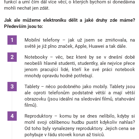
funkcí a umí čím dál více věcí, o kterých bychom si donedávna
Značky
mohli nechat jen zdát.
Jak ale můžeme elektroniku dělit a jaké druhy zde máme?
Blog
Především jsou to:
Hračkářství
Mobilní telefony – jak už jsem se zmiňovala, na
světě je již plno značek, Apple, Huawei a tak dále.
Přihlášení
Notebooky – věc, bez které by se v dnešní době
neobešli hlavně studenti, studentky, ale nejvíce přece
jenom pracující lidé, kteří ke své práci notebook
mnohdy opravdu hodně potřebují.
Tablety – něco podobného jako mobily. Tablety jsou
ale oproti telefonům podstatně větší a mají větší
obrazovku (jsou ideální na sledování filmů, stahování
filmů).
Reproduktory – komu by se dnes nelíbilo, kdyby si
mohl svoji oblíbenou hudbu pustit kdykoliv nahlas?
Od toho byly vynalezeny reproduktory. Jejich cena se
pohybuje v řádu stovek korun až tisíců.