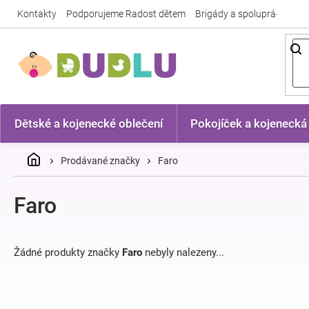
Přejít
Kontakty
Podporujeme Radost dětem
Brigády a spolupráce
Nej
na
obsah
Dětské a kojenecké oblečení
Pokojíček a kojenecká
Domů
Prodávané značky
Faro
Faro
Žádné produkty značky
Faro
nebyly nalezeny...