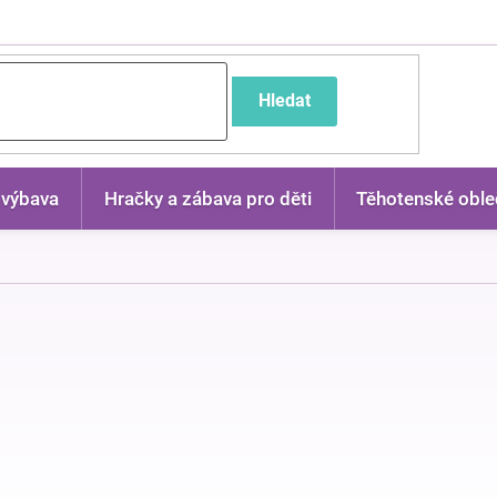
častější dotazy
Hledat
 výbava
Hračky a zábava pro děti
Těhotenské oble