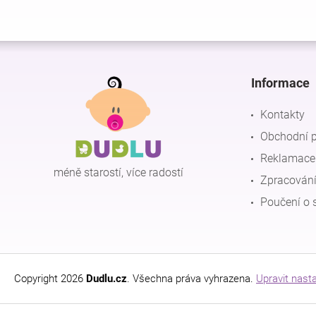
Z
á
p
Informace
a
t
Kontakty
í
Obchodní 
Reklamace 
méně starostí, více radostí
Zpracování
Poučení o 
Copyright 2026
Dudlu.cz
. Všechna práva vyhrazena.
Upravit nast