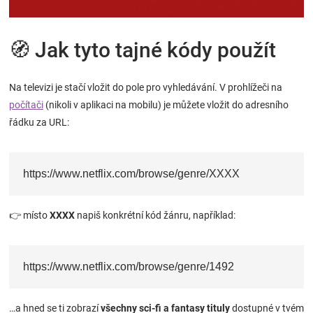
Značky
🧭 Jak tyto tajné kódy použít
Blog
Na televizi je stačí vložit do pole pro vyhledávání. V prohlížeči na
Hračkářství
počítači
(nikoli v aplikaci na mobilu) je můžete vložit do adresního
řádku za URL:
Přihlášení
https://www.netflix.com/browse/genre/XXXX
👉 místo
XXXX
napiš konkrétní kód žánru, například:
https://www.netflix.com/browse/genre/1492
…a hned se ti zobrazí
všechny sci-fi a fantasy tituly
dostupné v tvém