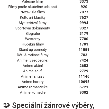
Válečné filmy
3373
Filmy podle skutečné události
920
Nezávislé filmy
7077
Kultovní klasiky
7627
Mysteriózní filmy
9994
Sportovní dokumenty
9327
Biografie
3179
Westerny
7700
Hudební filmy
1701
Stand-up comedy
11559
Děti & rodinné filmy
783
Anime (všeobecně)
7424
Anime akční
2653
Anime sci-fi
2729
Anime fantasy
11146
Anime horory
10695
Anime romantické
6721
Anime komedie
9302
🧩 Speciální žánrové výběry,