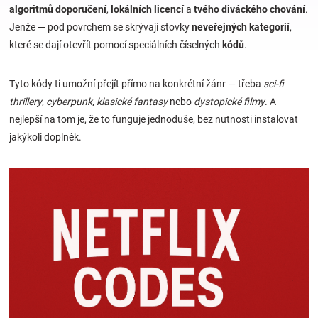
algoritmů doporučení
,
lokálních licencí
a
tvého diváckého chování
.
Jenže — pod povrchem se skrývají stovky
neveřejných kategorií
,
Hračky
které se dají otevřít pomocí speciálních číselných
kódů
.
a
Tyto kódy ti umožní přejít přímo na konkrétní žánr — třeba
sci-fi
thrillery
,
cyberpunk
,
klasické fantasy
nebo
dystopické filmy
. A
zábava
nejlepší na tom je, že to funguje jednoduše, bez nutnosti instalovat
jakýkoli doplněk.
pro
děti
Těhotenské
oblečení
Novinky