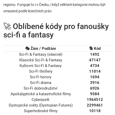
regionu. Funguje to i v Česku, i když některé kategorie mohou být
omezené podle licenčních práv.
🚀 Oblíbené kódy pro fanoušky
sci-fi a fantasy
🎭 Žánr / Podžánr
🔢 Kód
Sci-Fi & Fantasy (obecně)
1492
Klasické Sci-Fi & Fantasy
47147
Kultovní Sci-Fi & Fantasy
4734
Sci-Fi thrillery
11014
Sci-Fi horory
1694
Sci-Fi drama
3916
Sci-Fi dobrodružství
6926
Apokalyptické a katastrofické filmy
9584
Cyberpunk
1964512
Dystopické světy (Dystopian Futures)
2299461
Superhrdinské filmy
10118