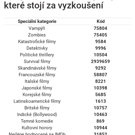
které stojí za vyzkoušení
Speciální kategorie
Kód
Vampýři
75804
Zombies
75405
Katastrofické filmy
9584
Detektivky
9996
Politické thrillery
10504
Survival filmy
2939659
Skandinávské filmy
9292
Francouzské filmy
58807
Italské filmy
8221
Japonské filmy
10398
Korejské filmy
5685
Latinskoamerické filmy
1613
Britské filmy
10757
Indické (Bollywood)
10463
Temné komedie
869
Kultovní horory
10944
Nejlépe hodnocené na IMDb
31852