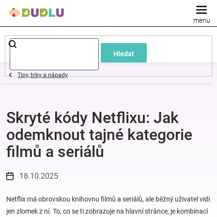
Přejít
na
obsah
Dětské
Hledat
a
Tipy, triky a nápady
kojenecké
Skryté kódy Netflixu: Jak
oblečení
odemknout tajné kategorie
Pokojíček
filmů a seriálů
a
18.10.2025
kojenecká
Netflix má obrovskou knihovnu filmů a seriálů, ale běžný uživatel vidí
jen zlomek z ní. To, co se ti zobrazuje na hlavní stránce, je kombinací
výbava