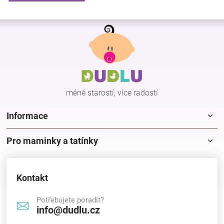
Z
á
p
a
t
í
méně starostí, více radostí
Informace
Pro maminky a tatínky
Kontakt
Potřebujete poradit?
info@dudlu.cz