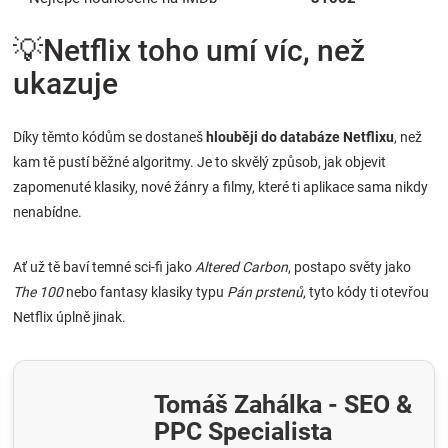
💡Netflix toho umí víc, než
ukazuje
Díky těmto kódům se dostaneš
hlouběji do databáze Netflixu
, než
kam tě pustí běžné algoritmy. Je to skvělý způsob, jak objevit
zapomenuté klasiky, nové žánry a filmy, které ti aplikace sama nikdy
nenabídne.
Ať už tě baví temné sci-fi jako
Altered Carbon
, postapo světy jako
The 100
nebo fantasy klasiky typu
Pán prstenů
, tyto kódy ti otevřou
Netflix úplně jinak.
Tomáš Zahálka - SEO &
PPC Specialista