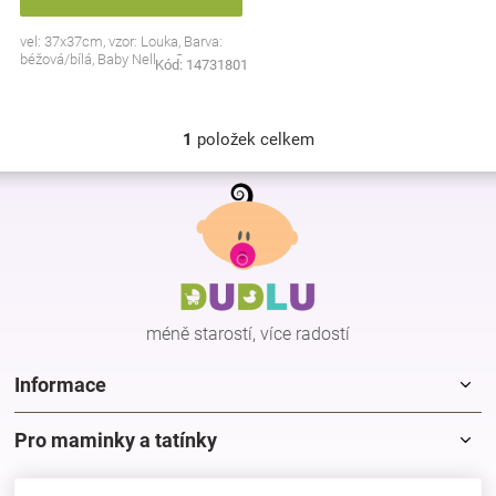
Značky
vel: 37x37cm, vzor: Louka, Barva:
béžová/bílá, Baby Nellys ®
Kód:
14731801
Blog
1
položek celkem
Hračkářství
O
v
Z
l
Přihlášení
á
á
p
d
a
a
c
t
í
í
p
méně starostí, více radostí
r
v
k
Informace
y
v
Pro maminky a tatínky
ý
p
i