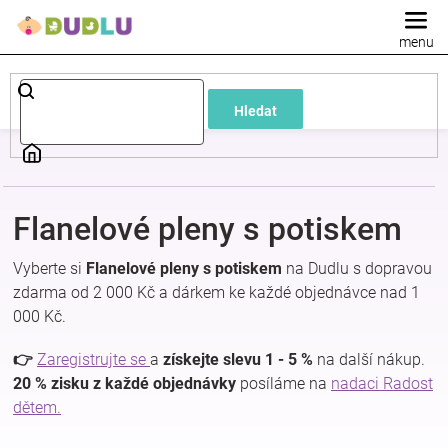
Přejít
na
obsah
Dětské
Hledat
a
kojenecké
Flanelové pleny s potiskem
oblečení
Vyberte si
Flanelové pleny s potiskem
na Dudlu s dopravou
Pokojíček
zdarma od 2 000 Kč a dárkem ke každé objednávce nad 1
000 Kč.
a
👉
Zaregistrujte se
a
získejte slevu 1 - 5 %
na další nákup.
20 % zisku z každé objednávky
posíláme na
nadaci Radost
kojenecká
dětem.
výbava