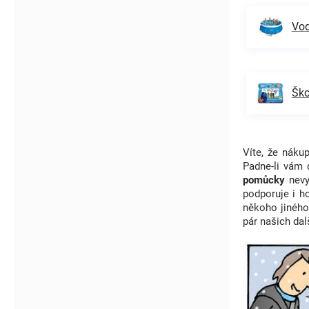
Vod
Ško
Víte, že nák
Padne-li vám
pomůcky
nev
podporuje i h
někoho jiného
pár našich dal