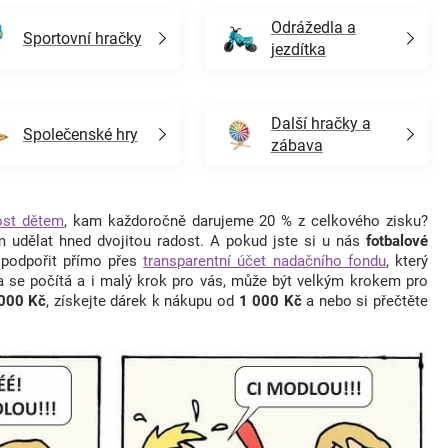
Odrážedla a
Sportovní hračky
jezdítka
Další hračky a
Společenské hry
zábava
ost dětem
, kam každoročně darujeme 20 % z celkového zisku?
 udělat hned dvojitou radost. A pokud jste si u nás
fotbalové
 podpořit přímo přes
transparentní účet nadačního fondu
, který
a se počítá a i malý krok pro vás, může být velkým krokem pro
 000 Kč
, získejte dárek k nákupu od
1 000 Kč
a nebo si přečtěte