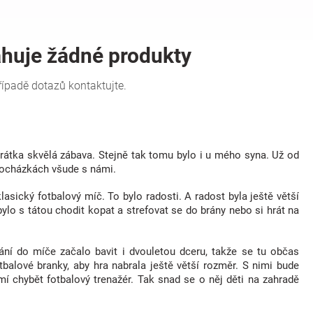
krátka skvělá zábava. Stejně tak tomu bylo i u mého syna. Už od
procházkách všude s námi.
asický fotbalový míč. To bylo radosti. A radost byla ještě větší
 bylo s tátou chodit kopat a strefovat se do brány nebo si hrát na
ní do míče začalo bavit i dvouletou dceru, takže se tu občas
balové branky, aby hra nabrala ještě větší rozměr. S nimi bude
í chybět fotbalový trenažér. Tak snad se o něj děti na zahradě