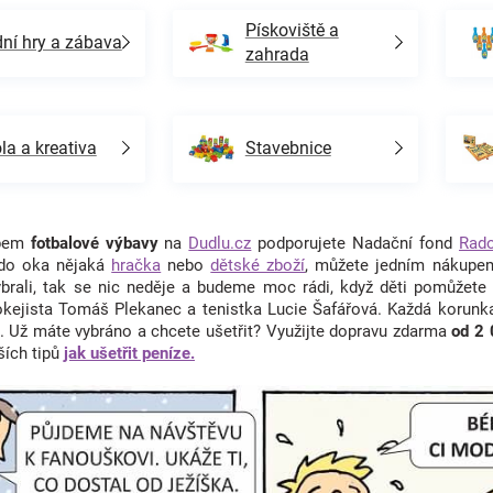
Pískoviště a
ní hry a zábava
zahrada
la a kreativa
Stavebnice
upem
fotbalové výbavy
na
Dudlu.cz
podporujete Nadační fond
Rad
 do oka nějaká
hračka
nebo
dětské zboží
, můžete jedním nákupem
ybrali, tak se nic neděje a budeme moc rádi, když děti pomůžete
okejista Tomáš Plekanec a tenistka Lucie Šafářová. Každá korunk
. Už máte vybráno a chcete ušetřit? Využijte dopravu zdarma
od 2
ších tipů
jak ušetřit peníze.