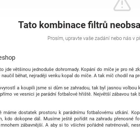
 eshop
l to jde většinou jednoduše dohromady. Kopání do míče je pro ně z
 naučil běhat, nejraději venku kopal do míče. A tak míč chodil na 
vyrostl a koupili jsme si dům se zahradou, tak byl jasnou volbou kl
e přímo ve vesnici je parádní fotbalové hřiště. Největší zábavou tak
ě máme dostatek prostoru k parádnímu fotbalovému utkání. Kopá
m, kdo dokopne dál. Musíme ještě pořídit na zahradu přenosné fot
 mnohem zábavnější. A aby si to všichni pořádně natrénovali, nesm