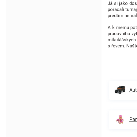
Já si jako dos
pořádali turna
předtím nehrál
A k mému potěš
pracovního vyt
mikulášských 
s řevem. Naště
Aut
Pan