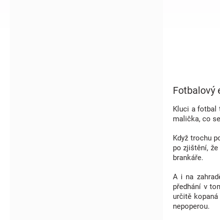
í
p
a
n
e
l
Fotbalový
Kluci a fotba
malička, co se
Když trochu po
po zjištění, ž
brankáře.
A i na zahrad
předhání v to
určitě kopaná
nepoperou.