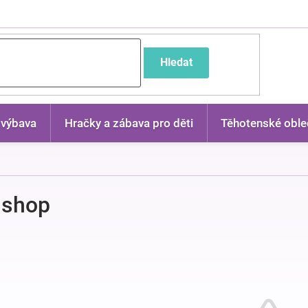
častější dotazy
Hledat
 výbava
Hračky a zábava pro děti
Těhotenské oble
 shop