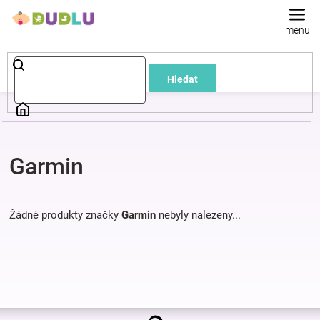
Přejít
na
obsah
Dětské
Hledat
a
kojenecké
Garmin
oblečení
Pokojíček
Žádné produkty značky
Garmin
nebyly nalezeny...
a
kojenecká
Z
výbava