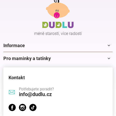
á
p
Hračky
a
t
í
a
méně starostí, více radostí
zábava
Informace
pro
Pro maminky a tatínky
děti
Kontakt
Těhotenské
Potřebujete poradit?
info@dudlu.cz
oblečení
Novinky