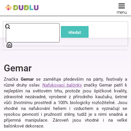
Přejít
na
obsah
Dětské
Hledat
a
kojenecké
Gemar
oblečení
Značka
Gemar
se zaměřuje především na párty, festivaly a
Pokojíček
různé druhy oslav.
Nafukovací balónky
značky Gemar patří k
nejlepším na světovém trhu, protože jsou špičkové kvality,
zdravotně nezávadné, vyrobené z přírodního kaučuku, šetrné
a
vůči životnímu prostředí a 100% biologicky rozložitelné. Jsou
vhodné na nafukování heliem i vzduchem a vyznačují se
vysokou pevností i pružností stěny, tudíž je s nimi snadná a
kojenecká
příjemná manipulace. Zároveň jsou vhodné i na velké
balónkové dekorace.
výbava