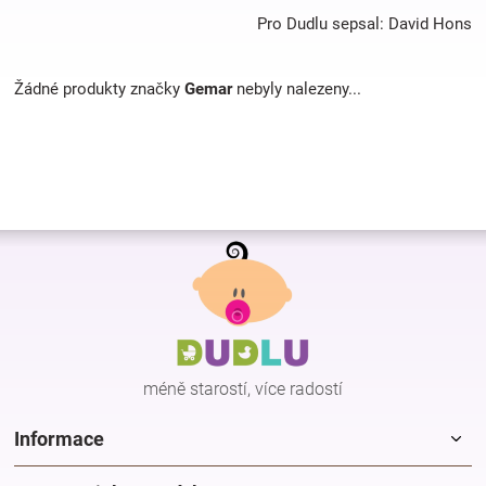
Pro Dudlu sepsal: David Hons
Hračky
Žádné produkty značky
Gemar
nebyly nalezeny...
a
zábava
pro
Z
á
děti
p
a
t
Těhotenské
í
méně starostí, více radostí
oblečení
Informace
Novinky