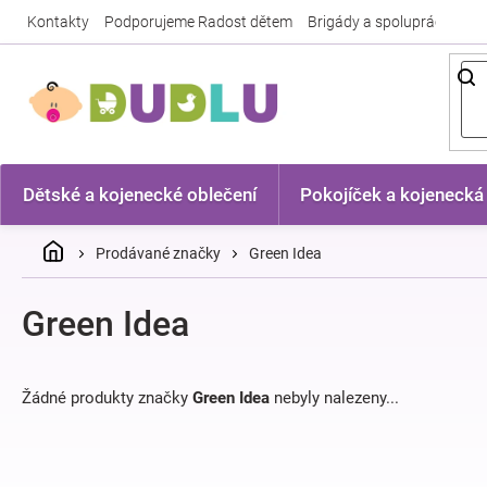
Přejít
Kontakty
Podporujeme Radost dětem
Brigády a spolupráce
Nej
na
obsah
Dětské a kojenecké oblečení
Pokojíček a kojenecká
Domů
Prodávané značky
Green Idea
Green Idea
Žádné produkty značky
Green Idea
nebyly nalezeny...