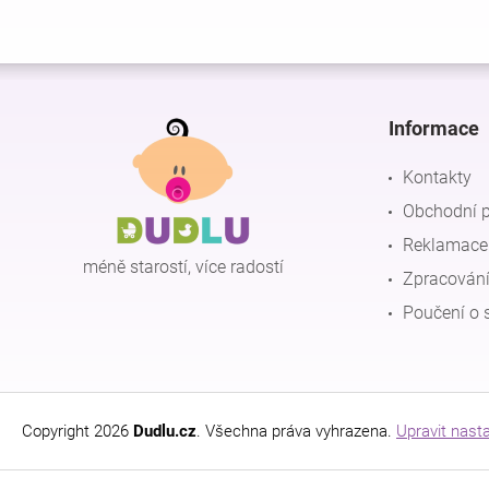
Z
á
p
Informace
a
t
Kontakty
í
Obchodní 
Reklamace 
méně starostí, více radostí
Zpracování
Poučení o 
Copyright 2026
Dudlu.cz
. Všechna práva vyhrazena.
Upravit nast