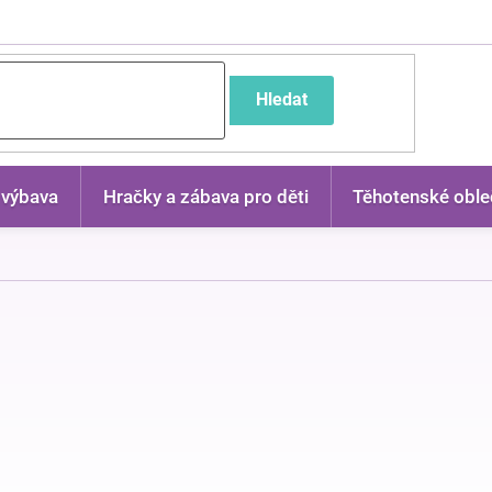
častější dotazy
Hledat
 výbava
Hračky a zábava pro děti
Těhotenské oble