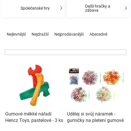
Značky
Další hračky a
Společenské hry
zábava
Blog
Ř
a
Nejlevnější
Nejdražší
Nejprodávanější
Abecedně
Hračkářství
z
e
n
Přihlášení
í
V
p
ý
r
p
o
i
d
s
u
p
k
r
t
o
ů
Udělej si svůj náramek -
Gumové měkké nářadí
d
gumičky na pletení gumové
Hencz Toys, pastelové - 3 ks
u
mix barev 200ks v sáčku
k