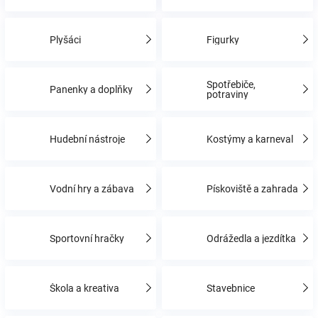
Hračky
Plyšáci
Figurky
a
Spotřebiče,
Panenky a doplňky
potraviny
zábava
Hudební nástroje
Kostýmy a karneval
pro
děti
Vodní hry a zábava
Pískoviště a zahrada
Těhotenské
Sportovní hračky
Odrážedla a jezdítka
oblečení
Škola a kreativa
Stavebnice
Novinky