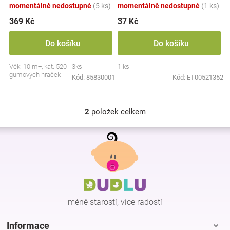
momentálně nedostupné
(5 ks)
momentálně nedostupné
(1 ks)
t
ů
369 Kč
37 Kč
Do košíku
Do košíku
Věk: 10 m+, kat. 520 - 3ks
1 ks
gumových hraček
Kód:
85830001
Kód:
ET00521352
2
položek celkem
O
v
Z
l
á
á
p
d
a
a
c
t
í
í
p
méně starostí, více radostí
r
v
k
Informace