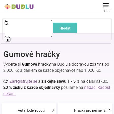
Přejít
na
obsah
Dětské
Hledat
a
kojenecké
Gumové hračky
oblečení
Vyberte si
Gumové hračky
na Dudlu s dopravou zdarma od
2 000 Kč a dárkem ke každé objednávce nad 1 000 Kč.
Pokojíček
👉
Zaregistrujte se
a
získejte slevu 1 - 5 %
na další nákup.
a
20 % zisku z každé objednávky
posíláme na
nadaci Radost
dětem.
kojenecká
Auta, lodě, roboti
Hračky pro nejmenší
výbava