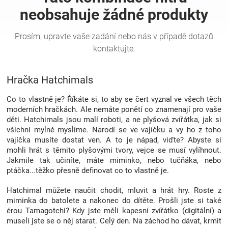
Hračky
a
Hračka Hatchimals
zábava
Co to vlastně je? Říkáte si, to aby se čert vyznal ve všech těch
pro
moderních hračkách. Ale nemáte ponětí co znamenají pro vaše
děti. Hatchimals jsou malí roboti, a ne plyšová zvířátka, jak si
všichni mylně myslíme. Narodí se ve vajíčku a vy ho z toho
děti
vajíčka musíte dostat ven. A to je nápad, viďte? Abyste si
mohli hrát s těmito plyšovými tvory, vejce se musí vylíhnout.
Těhotenské
Jakmile tak učiníte, máte miminko, nebo tučňáka, nebo
ptáčka...těžko přesně definovat co to vlastně je.
oblečení
Hatchimal můžete naučit chodit, mluvit a hrát hry. Roste z
miminka do batolete a nakonec do dítěte. Prošli jste si také
érou Tamagotchi? Kdy jste měli kapesní zvířátko (digitální) a
Novinky
museli jste se o něj starat. Celý den. Na záchod ho dávat, krmit