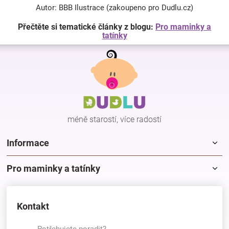
Autor: BBB Ilustrace (zakoupeno pro Dudlu.cz)
Přečtěte si tematické články z blogu:
Pro maminky a
tatínky
Z
á
p
a
t
í
méně starostí, více radostí
Informace
Pro maminky a tatínky
Kontakt