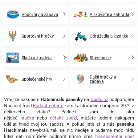
Vodní hry a zábava
Pískoviště a zahrada
Sportovní hračky
Odrážedla a jezdítka
Škola a kreativa
Stavebnice
Další hračky a
Společenské hry
zábava
Víte, že nákupem
Hatchimals
panenky
na
Dudlu.cz
podporujete
Nadační fond
Radost dětem
, kam každoročně darujeme 20 % z
celkového zisku? Padne-li vám do oka
nějaká
hračka
nebo
dětské zboží
, můžete jedním nákupem
udělat hned dvojitou radost. A pokud jste si u nás
panenku
Hatchimals
nevybrali, tak se nic neděje a budeme moc rádi,
když děti pomůžete podpořit přímo přes
transparentní účet