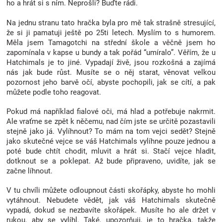
ho a hrát si s ním. Neprošli? Buďte rádi.
Značky
Na jednu stranu tato hračka byla pro mě tak strašně stresující,
že si ji pamatuji ještě po 25ti letech. Myslím to s humorem.
Blog
Měla jsem Tamagotchi na střední škole a věčně jsem ho
zapomínala v kapse u bundy a tak pořád “umíralo”. Věřím, že u
Hatchimals je to jiné. Vypadají živě, jsou rozkošná a zajímá
Hračkářství
nás jak bude růst. Musíte se o něj starat, věnovat velkou
pozornost jeho barvě očí, abyste pochopili, jak se cítí, a pak
Přihlášení
můžete podle toho reagovat.
Pokud má například fialové oči, má hlad a potřebuje nakrmit.
Ale vraťme se zpět k něčemu, nad čím jste se určitě pozastavili
stejně jako já. Vylíhnout? To mám na tom vejci sedět? Stejně
jako skutečné vejce se váš Hatchimals vylíhne pouze jednou a
poté bude chtít chodit, mluvit a hrát si. Stačí vejce hladit,
dotknout se a poklepat. Až bude připraveno, uvidíte, jak se
začne líhnout.
V tu chvíli můžete odloupnout části skořápky, abyste ho mohli
vytáhnout. Nebudete vědět, jak váš Hatchimals skutečně
vypadá, dokud se nezbavíte skořápek. Musíte ho ale držet v
rukou, aby se vylíhl. Také, upozorňuji, je to hračka, takže