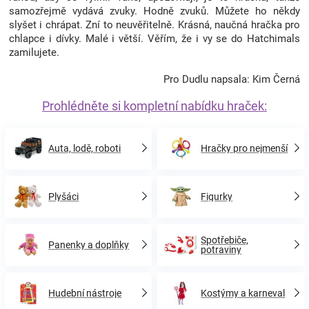
samozřejmě vydává zvuky. Hodně zvuků. Můžete ho někdy
slyšet i chrápat. Zní to neuvěřitelně. Krásná, naučná hračka pro
chlapce i dívky. Malé i větší. Věřím, že i vy se do Hatchimals
zamilujete.
Pro Dudlu napsala: Kim Černá
Prohlédněte si kompletní nabídku hraček:
Auta, lodě, roboti
Hračky pro nejmenší
Plyšáci
Figurky
Spotřebiče,
Panenky a doplňky
potraviny
Hudební nástroje
Kostýmy a karneval