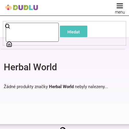
Přejít
na
obsah
Dětské
Hledat
a
kojenecké
Herbal World
oblečení
Pokojíček
Žádné produkty značky
Herbal World
nebyly nalezeny...
a
kojenecká
Z
výbava