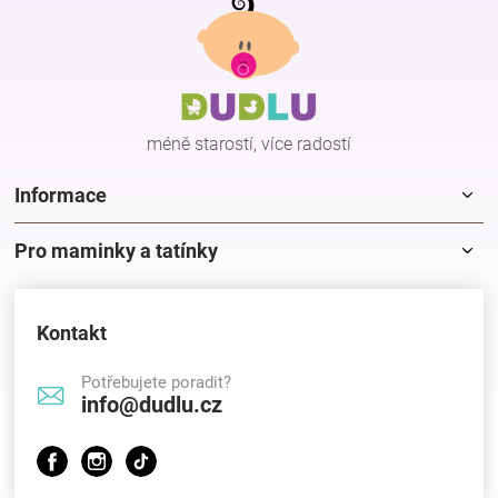
á
p
Hračky
a
t
í
a
méně starostí, více radostí
zábava
Informace
pro
Pro maminky a tatínky
děti
Kontakt
Těhotenské
Potřebujete poradit?
info@dudlu.cz
oblečení
Novinky