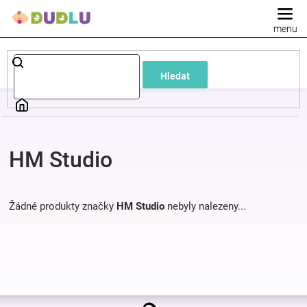
Přejít
na
obsah
Dětské
Hledat
a
kojenecké
HM Studio
oblečení
Pokojíček
Žádné produkty značky
HM Studio
nebyly nalezeny...
a
kojenecká
Z
výbava