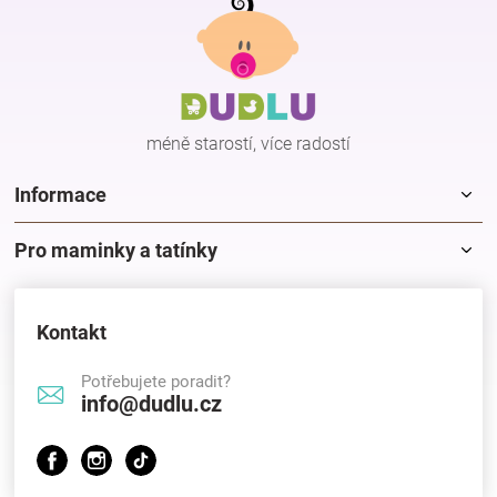
á
p
Hračky
a
t
í
a
méně starostí, více radostí
zábava
Informace
pro
Pro maminky a tatínky
děti
Kontakt
Těhotenské
Potřebujete poradit?
info@dudlu.cz
oblečení
Novinky