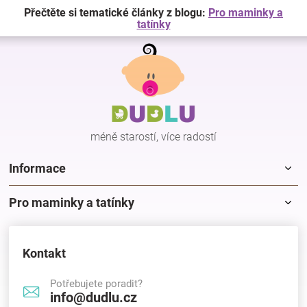
Přečtěte si tematické články z blogu:
Pro maminky a
tatínky
Z
á
p
a
t
í
méně starostí, více radostí
Informace
Pro maminky a tatínky
Kontakt
Potřebujete poradit?
info@dudlu.cz