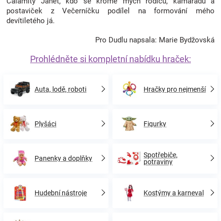
Calamity Janet, kdo se kromě mých rodičů, kamarádů a
postaviček z Večerníčku podílel na formování mého
devítiletého já.
Pro Dudlu napsala: Marie Bydžovská
Prohlédněte si kompletní nabídku hraček:
Auta, lodě, roboti
Hračky pro nejmenší
Plyšáci
Figurky
Spotřebiče,
Panenky a doplňky
potraviny
Hudební nástroje
Kostýmy a karneval