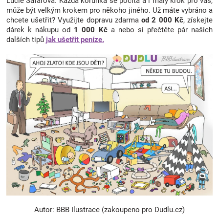
Lucie Šafářová. Každá korunka se počítá a i malý krok pro vás,
může být velkým krokem pro někoho jiného. Už máte vybráno a
chcete ušetřit? Využijte dopravu zdarma
od 2 000 Kč
, získejte
dárek k nákupu od
1 000 Kč
a nebo si přečtěte pár našich
dalších tipů
jak ušetřit peníze.
Autor: BBB Ilustrace (zakoupeno pro Dudlu.cz)