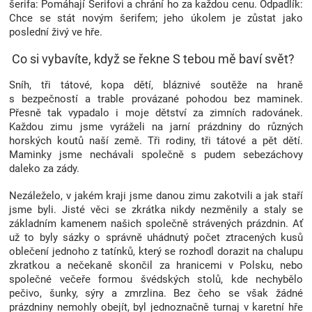
šerifa: Pomáhají Šerifovi a chrání ho za každou cenu. Odpadlík:
Značky
Chce se stát novým šerifem; jeho úkolem je zůstat jako
poslední živý ve hře.
Blog
Co si vybavíte, když se řekne S tebou mě baví svět?
Sníh, tři tátové, kopa dětí, bláznivé soutěže na hraně
Hračkářství
s bezpečností a trable provázané pohodou bez maminek.
Přesně tak vypadalo i moje dětství za zimních radovánek.
Přihlášení
Každou zimu jsme vyráželi na jarní prázdniny do různých
horských koutů naší země. Tři rodiny, tři tátové a pět dětí.
Maminky jsme nechávali společně s pudem sebezáchovy
daleko za zády.
Nezáleželo, v jakém kraji jsme danou zimu zakotvili a jak staří
jsme byli. Jisté věci se zkrátka nikdy nezměnily a staly se
základním kamenem našich společně strávených prázdnin. Ať
už to byly sázky o správně uhádnutý počet ztracených kusů
oblečení jednoho z tatínků, který se rozhodl dorazit na chalupu
zkratkou a nečekaně skončil za hranicemi v Polsku, nebo
společné večeře formou švédských stolů, kde nechybělo
pečivo, šunky, sýry a zmrzlina. Bez čeho se však žádné
prázdniny nemohly obejít, byl jednoznačně turnaj v karetní hře