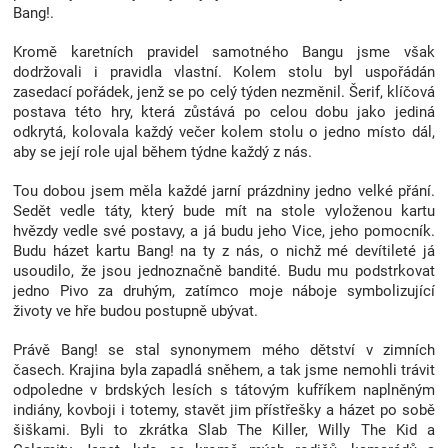
Bang!.
Kromě karetních pravidel samotného Bangu jsme však
dodržovali i pravidla vlastní. Kolem stolu byl uspořádán
zasedací pořádek, jenž se po celý týden nezměnil. Šerif, klíčová
postava této hry, která zůstává po celou dobu jako jediná
odkrytá, kolovala každý večer kolem stolu o jedno místo dál,
aby se její role ujal během týdne každý z nás.
Tou dobou jsem měla každé jarní prázdniny jedno velké přání.
Sedět vedle táty, který bude mít na stole vyloženou kartu
hvězdy vedle své postavy, a já budu jeho Vice, jeho pomocník.
Budu házet kartu Bang! na ty z nás, o nichž mé devítileté já
usoudilo, že jsou jednoznačně bandité. Budu mu podstrkovat
jedno Pivo za druhým, zatímco moje náboje symbolizující
životy ve hře budou postupně ubývat.
Právě Bang! se stal synonymem mého dětství v zimních
časech. Krajina byla zapadlá sněhem, a tak jsme nemohli trávit
odpoledne v brdských lesích s tátovým kufříkem naplněným
indiány, kovboji i totemy, stavět jim přístřešky a házet po sobě
šiškami. Byli to zkrátka Slab The Killer, Willy The Kid a