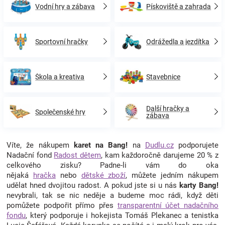
Vodní hry a zábava
Pískoviště a zahrada
Sportovní hračky
Odrážedla a jezdítka
Škola a kreativa
Stavebnice
Další hračky a
Společenské hry
zábava
Víte, že nákupem
karet na Bang!
na
Dudlu.cz
podporujete
Nadační fond
Radost dětem
, kam každoročně darujeme 20 % z
celkového zisku? Padne-li vám do oka
nějaká
hračka
nebo
dětské zboží
, můžete jedním nákupem
udělat hned dvojitou radost. A pokud jste si u nás
karty Bang!
nevybrali, tak se nic neděje a budeme moc rádi, když děti
pomůžete podpořit přímo přes
transparentní účet nadačního
fondu
, který podporuje i hokejista Tomáš Plekanec a tenistka