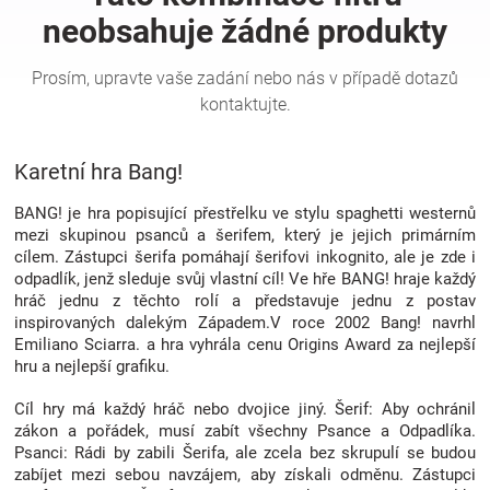
Hračky
a
Karetní hra Bang!
zábava
BANG! je hra popisující přestřelku ve stylu spaghetti westernů
pro
mezi skupinou psanců a šerifem, který je jejich primárním
cílem. Zástupci šerifa pomáhají šerifovi inkognito, ale je zde i
odpadlík, jenž sleduje svůj vlastní cíl! Ve hře BANG! hraje každý
děti
hráč jednu z těchto rolí a představuje jednu z postav
inspirovaných dalekým Západem.V roce 2002 Bang! navrhl
Těhotenské
Emiliano Sciarra. a hra vyhrála cenu Origins Award za nejlepší
hru a nejlepší grafiku.
oblečení
Cíl hry má každý hráč nebo dvojice jiný. Šerif: Aby ochránil
zákon a pořádek, musí zabít všechny Psance a Odpadlíka.
Psanci: Rádi by zabili Šerifa, ale zcela bez skrupulí se budou
Novinky
zabíjet mezi sebou navzájem, aby získali odměnu. Zástupci