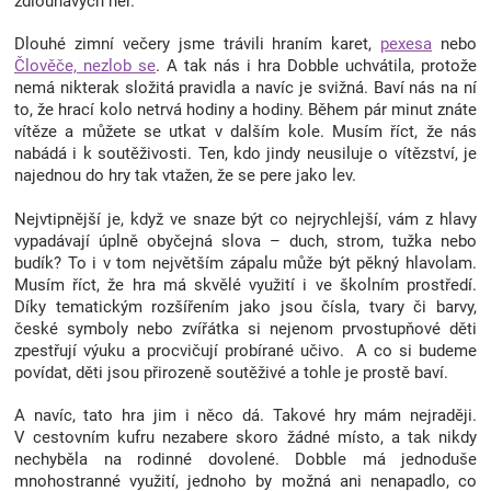
zdlouhavých her.
Dlouhé zimní večery jsme trávili hraním karet,
pexesa
nebo
Člověče, nezlob se
. A tak nás i hra Dobble uchvátila, protože
nemá nikterak složitá pravidla a navíc je svižná. Baví nás na ní
to, že hrací kolo netrvá hodiny a hodiny. Během pár minut znáte
vítěze a můžete se utkat v dalším kole. Musím říct, že nás
nabádá i k soutěživosti. Ten, kdo jindy neusiluje o vítězství, je
najednou do hry tak vtažen, že se pere jako lev.
Nejvtipnější je, když ve snaze být co nejrychlejší, vám z hlavy
vypadávají úplně obyčejná slova – duch, strom, tužka nebo
budík? To i v tom největším zápalu může být pěkný hlavolam.
Musím říct, že hra má skvělé využití i ve školním prostředí.
Díky tematickým rozšířením jako jsou čísla, tvary či barvy,
české symboly nebo zvířátka si nejenom prvostupňové děti
zpestřují výuku a procvičují probírané učivo. A co si budeme
povídat, děti jsou přirozeně soutěživé a tohle je prostě baví.
A navíc, tato hra jim i něco dá. Takové hry mám nejraději.
V cestovním kufru nezabere skoro žádné místo, a tak nikdy
nechyběla na rodinné dovolené. Dobble má jednoduše
mnohostranné využití, jednoho by možná ani nenapadlo, co