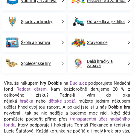
Vodní hry a zábava
Pískoviště a zahrada
Sportovní hračky
Odrážedla a jezdítka
Škola a kreativa
Stavebnice
Další hračky a
Společenské hry
zábava
Víte, že nákupem
hry Dobble
na
Dudlu.cz
podporujete Nadační
fond
Radost dětem
, kam každoročně darujeme 20 % z
celkového zisku? Padne-li vám do oka
nějaká
hračka
nebo
dětské zboží
, můžete jedním nákupem
udělat hned dvojitou radost. A pokud jste si u nás
Dobble hru
nevybrali, tak se nic neděje a budeme moc rádi, když děti
pomůžete podpořit přímo přes
transparentní účet nadačního
fondu
, který podporuje i hokejista Tomáš Plekanec a tenistka
Lucie Šafářová. Každá korunka se počítá a i malý krok pro vás,