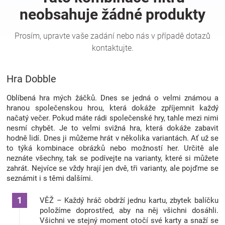
Hračky
a
Hra Dobble
zábava
Oblíbená hra mých žáčků. Dnes se jedná o velmi známou a
pro
hranou společenskou hrou, která dokáže zpříjemnit každý
načatý večer. Pokud máte rádi společenské hry, tahle mezi nimi
nesmí chybět. Je to velmi svižná hra, která dokáže zabavit
děti
hodně lidí. Dnes ji můžeme hrát v několika variantách. Ať už se
to týká kombinace obrázků nebo možností her. Určitě ale
Těhotenské
neznáte všechny, tak se podívejte na varianty, které si můžete
zahrát. Nejvíce se vždy hrají jen dvě, tři varianty, ale pojďme se
seznámit i s těmi dalšími.
oblečení
VĚŽ – Každý hráč obdrží jednu kartu, zbytek balíčku
Novinky
položíme doprostřed, aby na něj všichni dosáhli.
Všichni ve stejný moment otočí své karty a snaží se