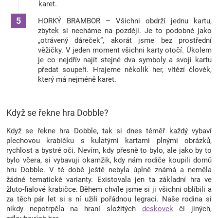
karet.
HORKÝ BRAMBOR – Všichni obdrží jednu kartu,
zbytek si necháme na později. Je to podobné jako
„otrávený dáreček“, akorát jsme bez prostřední
věžičky. V jeden moment všichni karty otočí. Úkolem
je co nejdřív najít stejné dva symboly a svoji kartu
předat soupeři. Hrajeme několik her, vítězí člověk,
který má nejméně karet.
Když se řekne hra Dobble?
Když se řekne hra Dobble, tak si dnes téměř každý vybaví
plechovou krabičku s kulatými kartami plnými obrázků,
rychlost a bystré oči. Nevím, kdy přesně to bylo, ale jako by to
bylo včera, si vybavuji okamžik, kdy nám rodiče koupili domů
hru Dobble. V té době ještě nebyla úplně známá a neměla
žádné tematické varianty. Existovala jen ta základní hra ve
žluto-fialové krabičce. Během chvíle jsme si ji všichni oblíbili a
za těch pár let si s ní užili pořádnou legraci. Naše rodina si
nikdy nepotrpěla na hraní složitých
deskovek
či jiných,