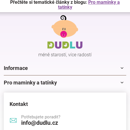
Přečtěte si tematické články z blogu:
Pro maminky a
tatínky
Z
á
p
a
t
í
méně starostí, více radostí
Informace
Pro maminky a tatínky
Kontakt
Potřebujete poradit?
info@dudlu.cz