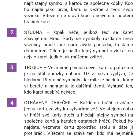
najít stejný symbol s kartou ze společné kopky. Kdo
Značky
ho najde jako první, kartu si vezme a tvoří svoji
věžičku. Vítězem se stává hráč s největším počtem
hracích karet.
Blog
STUDNA – Opak věže, jelikož teď se karet
zbavujeme. Hrací karty se symboly rozdáme mezi
Hračkářství
všechny hráče, než nám zbyde poslední, tu dáme
doprostřed. Cílem je najít stejný symbol a získat co
Přihlášení
nejvíc karet, jedině tak můžeme zvítězit.
TROJICE – Vezmeme prvních devět karet a položíme
je na stůl obrázky nahoru. Už z názvu vyplývá, že
hledáme tři stejné symboly. Jakmile je najdete, karty
si berete a nahradíte je dalšími třemi. Vyhrává ten,
kdo karet nasbírá nejvíce.
OTRÁVENÝ DÁREČEK – Každému hráči rozdáme
jednu kartu, ze zbytku vytvoříme věž. Ve stejnou dobu
si hráči své karty otočí a hledají stejný symbol na
společné kartě a kartách ostatních hráčů. Pokud ho
najdete, vezmete kartu zprostřed stolu a dáte ji
protihráči. Vítězem se stává ten, kdo má nejméně