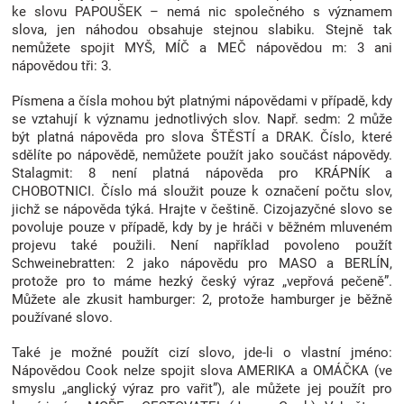
ke slovu PAPOUŠEK – nemá nic společného s významem
slova, jen náhodou obsahuje stejnou slabiku. Stejně tak
nemůžete spojit MYŠ, MÍČ a MEČ nápovědou m: 3 ani
nápovědou tři: 3.
Písmena a čísla mohou být platnými nápovědami v případě, kdy
se vztahují k významu jednotlivých slov. Např. sedm: 2 může
být platná nápověda pro slova ŠTĚSTÍ a DRAK. Číslo, které
sdělíte po nápovědě, nemůžete použít jako součást nápovědy.
Stalagmit: 8 není platná nápověda pro KRÁPNÍK a
CHOBOTNICI. Číslo má sloužit pouze k označení počtu slov,
jichž se nápověda týká. Hrajte v češtině. Cizojazyčné slovo se
povoluje pouze v případě, kdy by je hráči v běžném mluveném
projevu také použili. Není například povoleno použít
Schweinebratten: 2 jako nápovědu pro MASO a BERLÍN,
protože pro to máme hezký český výraz „vepřová pečeně”.
Můžete ale zkusit hamburger: 2, protože hamburger je běžně
používané slovo.
Také je možné použít cizí slovo, jde-li o vlastní jméno:
Nápovědou Cook nelze spojit slova AMERIKA a OMÁČKA (ve
smyslu „anglický výraz pro vařit”), ale můžete jej použít pro