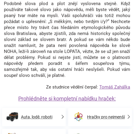
Podobně slova plod a plot znějí vyslovena stejně. Když
používáte takové slovo jako nápovědu, měli byste vědět, jaký
psaný tvar máte na mysli. Vaši spoluhráči vás totiž mohou
požádat o upřesnění: „S měkkým, nebo tvrdým i/y?” Nechcete
přece místo hry trávit čas hledáním etymologického původu
slova Bratislava, abyste zjistili, zda nemá historicky společný
slovní základ se slovem bratr. A pokud se vám někdo bude
snažit namluvit, že pata není povolená nápověda ke slově
NOHA, leží-li zároveň na stole LOPATA, vězte, že se už jen snaží
dělat problémy. Pokud si nejste jistí, můžete se o platnosti
nápovědy předem poradit s šéfem soupeřova týmu,
samozřejmě tak, aby vás ostatní hráči neslyšeli. Pokud vám
soupeř slovo schválí, je platné.
Ze studnice vědění čerpal:
Tomáš Zahálka
Prohlédněte si kompletní nabídku hraček:
Auta, lodě, roboti
Hračky pro nejmenší