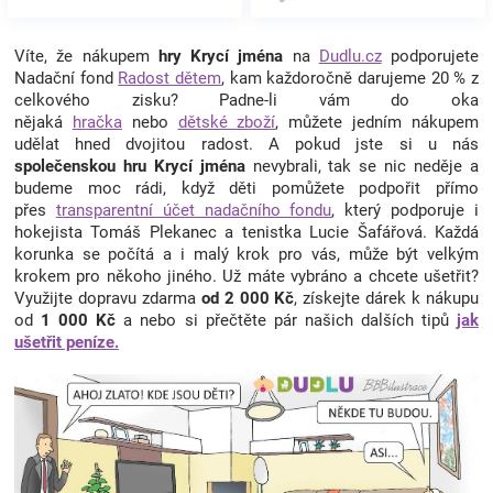
Víte, že nákupem
hry Krycí jména
na
Dudlu.cz
podporujete
Nadační fond
Radost dětem
, kam každoročně darujeme 20 % z
celkového zisku? Padne-li vám do oka
nějaká
hračka
nebo
dětské zboží
, můžete jedním nákupem
udělat hned dvojitou radost. A pokud jste si u nás
společenskou hru Krycí jména
nevybrali, tak se nic neděje a
budeme moc rádi, když děti pomůžete podpořit přímo
přes
transparentní účet nadačního fondu
, který podporuje i
hokejista Tomáš Plekanec a tenistka Lucie Šafářová. Každá
korunka se počítá a i malý krok pro vás, může být velkým
krokem pro někoho jiného. Už máte vybráno a chcete ušetřit?
Využijte dopravu zdarma
od 2 000 Kč
, získejte dárek k nákupu
od
1 000 Kč
a nebo si přečtěte pár našich dalších tipů
jak
ušetřit peníze.