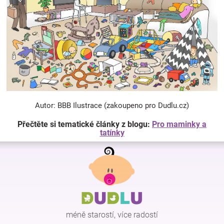
Autor: BBB Ilustrace (zakoupeno pro Dudlu.cz)
Přečtěte si tematické články z blogu:
Pro maminky a
tatínky
Z
á
p
a
t
í
méně starostí, více radostí