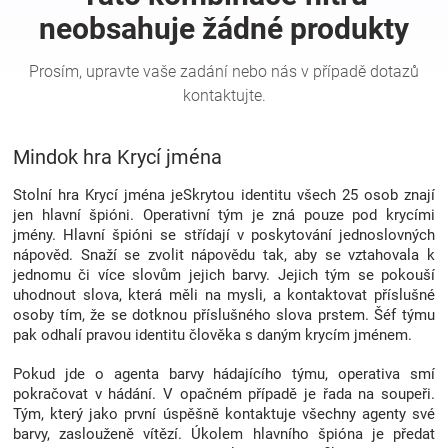
Hračky
a
Mindok hra Krycí jména
zábava
Stolní hra Krycí jména jeSkrytou identitu všech 25 osob znají
pro
jen hlavní špióni. Operativní tým je zná pouze pod krycími
jmény. Hlavní špióni se střídají v poskytování jednoslovných
nápověd. Snaží se zvolit nápovědu tak, aby se vztahovala k
děti
jednomu či více slovům jejich barvy. Jejich tým se pokouší
uhodnout slova, která měli na mysli, a kontaktovat příslušné
Těhotenské
osoby tím, že se dotknou příslušného slova prstem. Šéf týmu
pak odhalí pravou identitu člověka s daným krycím jménem.
oblečení
Pokud jde o agenta barvy hádajícího týmu, operativa smí
pokračovat v hádání. V opačném případě je řada na soupeři.
Tým, který jako první úspěšně kontaktuje všechny agenty své
Novinky
barvy, zaslouženě vítězí. Úkolem hlavního špióna je předat