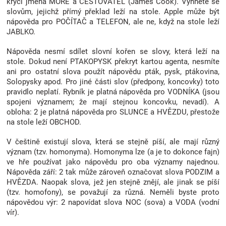
krycí jména MOŘE a CESTOVATEL (James Cook). Vyhněte se
slovům, jejichž přímý překlad leží na stole. Apple může být
nápověda pro POČÍTAČ a TELEFON, ale ne, když na stole leží
JABLKO.
Nápověda nesmí sdílet slovní kořen se slovy, která leží na
stole. Dokud není PTAKOPYSK překryt kartou agenta, nesmíte
ani pro ostatní slova použít nápovědu pták, pysk, ptákovina,
Solopysky apod. Pro jiné části slov (předpony, koncovky) toto
pravidlo neplatí. Rybník je platná nápověda pro VODNÍKA (jsou
spojeni významem; že mají stejnou koncovku, nevadí). A
obloha: 2 je platná nápověda pro SLUNCE a HVĚZDU, přestože
na stole leží OBCHOD.
V češtině existují slova, která se stejně píší, ale mají různý
význam (tzv. homonyma). Homonyma lze (a je to dokonce fajn)
ve hře používat jako nápovědu pro oba významy najednou.
Nápověda září: 2 tak může zároveň označovat slova PODZIM a
HVĚZDA. Naopak slova, jež jen stejně znějí, ale jinak se píší
(tzv. homofony), se považují za různá. Neměli byste proto
nápovědou výr: 2 napovídat slova NOC (sova) a VODA (vodní
vír).