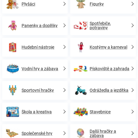
Plyšáci
Figurky
Spotřebiče,
Panenky a doplňky
potraviny
Hudební nástroje
Kostýmy a karneval
Vodní hry a zábava
Pískoviště a zahrada
Sportovní hračky
Odrážedla a jezdítka
Škola a kreativa
Stavebnice
Další hračky a
Společenské hry
zábava