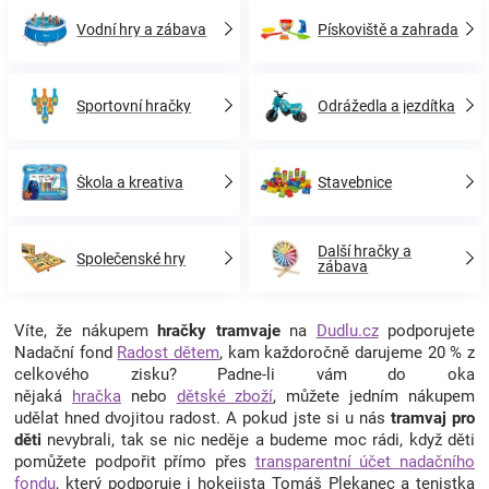
Vodní hry a zábava
Pískoviště a zahrada
Sportovní hračky
Odrážedla a jezdítka
Škola a kreativa
Stavebnice
Další hračky a
Společenské hry
zábava
Víte, že nákupem
hračky tramvaje
na
Dudlu.cz
podporujete
Nadační fond
Radost dětem
, kam každoročně darujeme 20 % z
celkového zisku? Padne-li vám do oka
nějaká
hračka
nebo
dětské zboží
, můžete jedním nákupem
udělat hned dvojitou radost. A pokud jste si u nás
tramvaj pro
děti
nevybrali, tak se nic neděje a budeme moc rádi, když děti
pomůžete podpořit přímo přes
transparentní účet nadačního
fondu
, který podporuje i hokejista Tomáš Plekanec a tenistka