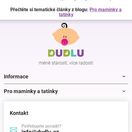
Přečtěte si tematické články z blogu:
Pro maminky a
tatínky
Z
á
p
a
t
í
méně starostí, více radostí
Informace
Pro maminky a tatínky
Kontakt
Potřebujete poradit?