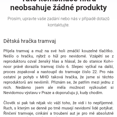
Hračky
a
Dětská hračka tramvaj
zábava
Přijela tramvaj a muž na své holi zmáčkl kouzelné tlačítko.
pro
Nešlo o hračku, nýbrž o hůl pro nevidomé. Vzápětí se z
reproduktoru ozval ženský hlas a hlásal, že do stanice Koh-i-
noor právě dorazila tramvaj číslo 6. Slepec vyčkal na další,
děti
proces zopakoval a nastoupil do tramvaje číslo 22. Pro nás
ostatní je pohyb v MHD taková hračka, že jsme si těchto
Těhotenské
reproduktorů ani nevšimli. Přiznám se, že patřím mezi jednu z
nich. Nedávno jsem ale měla možnost vyzkoušet si
Nevidomou výstavu v Praze a doporučuju ji, kudy chodím.
oblečení
Člověk si pak tak nějak víc váží toho, že vidí i to nepříjemné.
Ruch, s kterým se denně po tmě musejí nevidomí lidé potýkat.
Novinky
Řinčení tramvaje, cinkání a troubení aut je pro mě absolutně