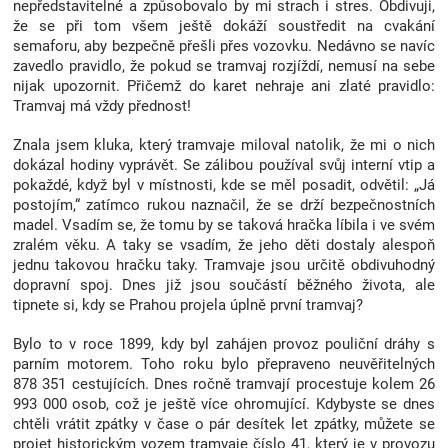
nepředstavitelné a způsobovalo by mi strach i stres. Obdivuji,
Značky
že se při tom všem ještě dokáží soustředit na cvakání
semaforu, aby bezpečně přešli přes vozovku. Nedávno se navíc
zavedlo pravidlo, že pokud se tramvaj rozjíždí, nemusí na sebe
Blog
nijak upozornit. Přičemž do karet nehraje ani zlaté pravidlo:
Tramvaj má vždy přednost!
Hračkářství
Znala jsem kluka, který tramvaje miloval natolik, že mi o nich
dokázal hodiny vyprávět. Se zálibou používal svůj interní vtip a
Přihlášení
pokaždé, když byl v místnosti, kde se měl posadit, odvětil: „Já
postojím,“ zatímco rukou naznačil, že se drží bezpečnostních
madel. Vsadím se, že tomu by se taková hračka líbila i ve svém
zralém věku. A taky se vsadím, že jeho děti dostaly alespoň
jednu takovou hračku taky. Tramvaje jsou určitě obdivuhodný
dopravní spoj. Dnes již jsou součástí běžného života, ale
tipnete si, kdy se Prahou projela úplně první tramvaj?
Bylo to v roce 1899, kdy byl zahájen provoz pouliční dráhy s
parním motorem. Toho roku bylo přepraveno neuvěřitelných
878 351 cestujících. Dnes ročně tramvají procestuje kolem 26
993 000 osob, což je ještě více ohromující. Kdybyste se dnes
chtěli vrátit zpátky v čase o pár desítek let zpátky, můžete se
projet historickým vozem tramvaje číslo 41, který je v provozu