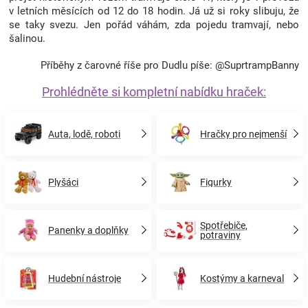
v letních měsících od 12 do 18 hodin. Já už si roky slibuju, že
se taky svezu. Jen pořád váhám, zda pojedu tramvají, nebo
šalinou.
Příběhy z čarovné říše pro Dudlu píše: @SuprtrampBanny
Prohlédněte si kompletní nabídku hraček:
Auta, lodě, roboti
Hračky pro nejmenší
Plyšáci
Figurky
Spotřebiče,
Panenky a doplňky
potraviny
Hudební nástroje
Kostýmy a karneval