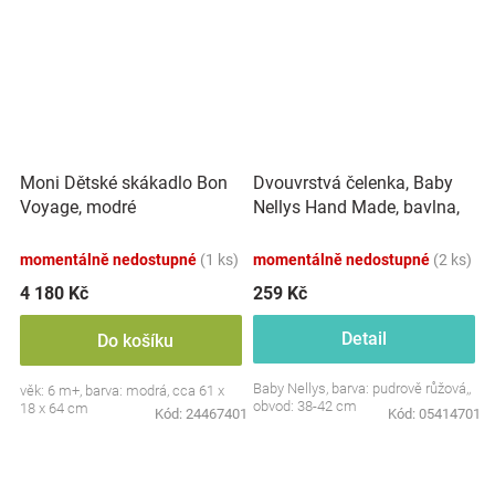
Dvouvrstvá čelenka, Baby
Moni Dětské skákadlo Bon
Nellys Hand Made, bavlna,
Voyage, modré
Korunka STAR - pudrově
růžová, 80/98
momentálně nedostupné
(1 ks)
momentálně nedostupné
(2 ks)
4 180 Kč
259 Kč
Detail
Do košíku
Baby Nellys, barva: pudrově růžová,,
věk: 6 m+, barva: modrá, cca 61 x
obvod: 38-42 cm
18 x 64 cm
Kód:
24467401
Kód:
05414701