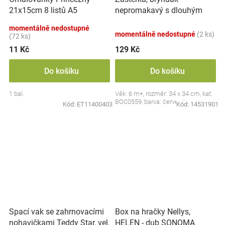
nepromakavý s dlouhým
21x15cm 8 listů A5
rukávem, Jahůdka, červený
momentálně nedostupné
momentálně nedostupné
(2 ks)
(72 ks)
11 Kč
129 Kč
Do košíku
Do košíku
1 bal.
Věk: 6 m+, rozměr: 34 x 34 cm, kat:
BOC0559, barva: červená
Kód:
ET11400403
Kód:
14531901
Spací vak se zahrnovacími
Box na hračky Nellys,
nohavičkami Teddy Star, vel.
HELEN - dub SONOMA