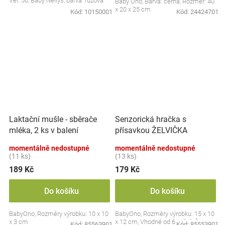
Vel. 50, Baby Nellys, barva: růžová
Baby Ono, Barva: černá, Rozměr: 40
x 20 x 25 cm
Kód:
10150001
Kód:
24424701
Laktační mušle - sběrače
Senzorická hračka s
mléka, 2 ks v balení
přísavkou ŽELVIČKA
momentálně nedostupné
momentálně nedostupné
(11 ks)
(13 ks)
189 Kč
179 Kč
Do košíku
Do košíku
BabyOno, Rozměry výrobku: 10 x 10
BabyOno, Rozměry výrobku: 15 x 10
x 3 cm
x 12 cm, Vhodné od 6 měsíců
Kód:
85563901
Kód:
85553901