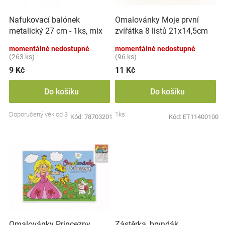
r
t
Značky
o
ů
Nafukovací balónek
Omalovánky Moje první
d
metalický 27 cm - 1ks, mix
zvířátka 8 listů 21x14,5cm
u
Blog
barev
MPZ
k
momentálně nedostupné
momentálně nedostupné
t
(263 ks)
(96 ks)
Hračkářství
ů
9 Kč
11 Kč
Přihlášení
Do košíku
Do košíku
Doporučený věk od 3 let
1ks
Kód:
78703201
Kód:
ET11400100
Zástěrka, bryndák
Omalovánky Princezny