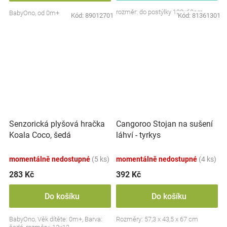
rozměr: do postýlky 120x60cm
BabyOno, od 0m+
Kód:
89012701
Kód:
81361301
Senzorická plyšová hračka
Cangoroo Stojan na sušení
Koala Coco, šedá
láhví - tyrkys
momentálně nedostupné
(5 ks)
momentálně nedostupné
(4 ks)
283 Kč
392 Kč
Do košíku
Do košíku
BabyOno, Věk dítěte: 0m+, Barva:
Rozměry: 57,3 x 43,5 x 67 cm