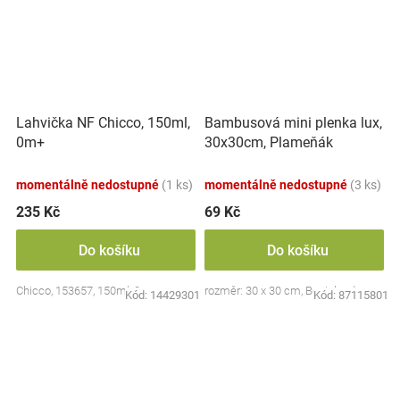
Lahvička NF Chicco, 150ml,
Bambusová mini plenka lux,
0m+
30x30cm, Plameňák
momentálně nedostupné
(1 ks)
momentálně nedostupné
(3 ks)
235 Kč
69 Kč
Do košíku
Do košíku
Chicco, 153657, 150ml, 0m+
rozměr: 30 x 30 cm, Bocioland
Kód:
14429301
Kód:
87115801