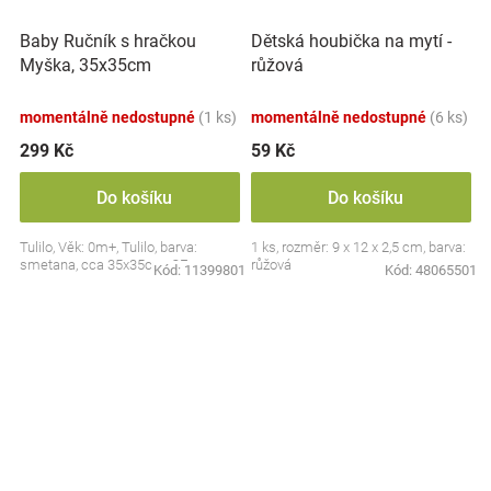
Baby Ručník s hračkou
Dětská houbička na mytí -
Myška, 35x35cm
růžová
momentálně nedostupné
(1 ks)
momentálně nedostupné
(6 ks)
299 Kč
59 Kč
Do košíku
Do košíku
Tulilo, Věk: 0m+, Tulilo, barva:
1 ks, rozměr: 9 x 12 x 2,5 cm, barva:
smetana, cca 35x35cm, CE
růžová
Kód:
11399801
Kód:
48065501