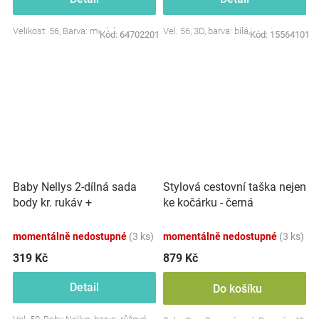
Velikost: 56, Barva: modrá
Vel. 56, 3D, barva: bílá/smetana
Kód:
64702201
Kód:
15564101
Baby Nellys 2-dílná sada
Stylová cestovní taška nejen
body kr. rukáv +
ke kočárku - černá
polodupačky, růžová - Baby
Little Star
momentálně nedostupné
(3 ks)
momentálně nedostupné
(3 ks)
319 Kč
879 Kč
Detail
Do košíku