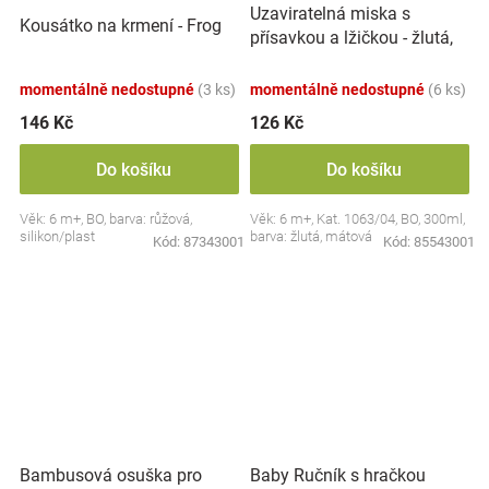
Uzaviratelná miska s
Kousátko na krmení - Frog
přísavkou a lžičkou - žlutá,
mátová
momentálně nedostupné
(3 ks)
momentálně nedostupné
(6 ks)
146 Kč
126 Kč
Do košíku
Do košíku
Věk: 6 m+, BO, barva: růžová,
Věk: 6 m+, Kat. 1063/04, BO, 300ml,
silikon/plast
barva: žlutá, mátová
Kód:
87343001
Kód:
85543001
Bambusová osuška pro
Baby Ručník s hračkou