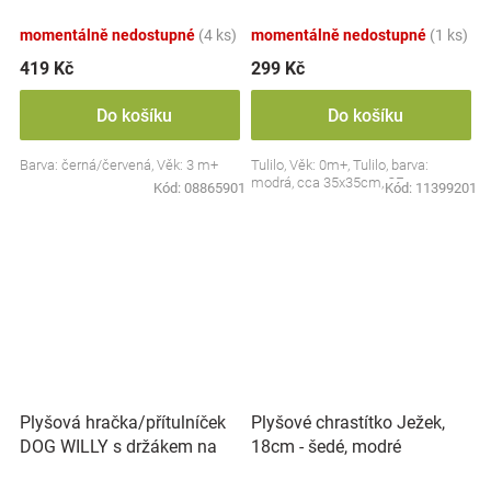
Collection - černá/červená,
BabyOno
momentálně nedostupné
(4 ks)
momentálně nedostupné
(1 ks)
419 Kč
299 Kč
Do košíku
Do košíku
Barva: černá/červená, Věk: 3 m+
Tulilo, Věk: 0m+, Tulilo, barva:
modrá, cca 35x35cm, CE
Kód:
08865901
Kód:
11399201
Plyšová hračka/přítulníček
Plyšové chrastítko Ježek,
DOG WILLY s držákem na
18cm - šedé, modré
dudlík BabyOno, béžový