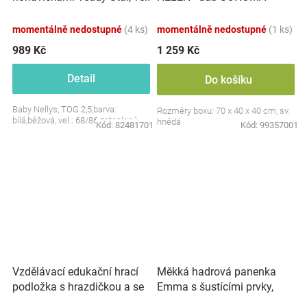
S, 68/86
momentálně nedostupné
(4 ks)
momentálně nedostupné
(1 ks)
989 Kč
1 259 Kč
Detail
Do košíku
Baby Nellys, TOG 2,5,barva:
Rozměry boxu: 70 x 40 x 40 cm, sv.
bílá,béžová, vel.: 68/86 zateplený
hnědá
Kód:
82481701
Kód:
99357001
Vzdělávací edukační hrací
Měkká hadrová panenka
podložka s hrazdičkou a se
Emma s šustícími prvky,
zvuky, Safari
modrá