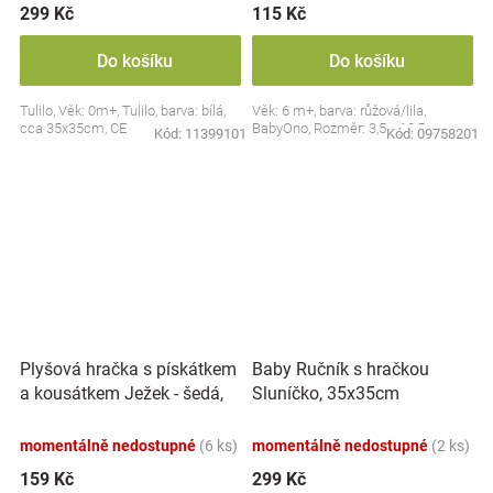
299 Kč
115 Kč
Do košíku
Do košíku
Tulilo, Věk: 0m+, Tulilo, barva: bílá,
Věk: 6 m+, barva: růžová/lila,
cca 35x35cm, CE
BabyOno, Rozměr: 3,5 x 10,5 cm
Kód:
11399101
Kód:
09758201
Plyšová hračka s pískátkem
Baby Ručník s hračkou
a kousátkem Ježek - šedá,
Sluníčko, 35x35cm
modrá
momentálně nedostupné
(6 ks)
momentálně nedostupné
(2 ks)
159 Kč
299 Kč