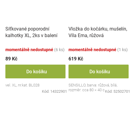
Síťkované poporodní
Vložka do kočárku, mušelín,
kalhotky XL, 2ks v balení
Víla Ema, růžová
momentálně nedostupné
(6 ks)
momentálně nedostupné
(1 ks)
89 Kč
619 Kč
Do košíku
Do košíku
vel. XL, nr.kat. BL028
SENSILLO, barva: růžová, bílá,
rozměr: cca 80 × 40 cm
Kód:
14322901
Kód:
52502701