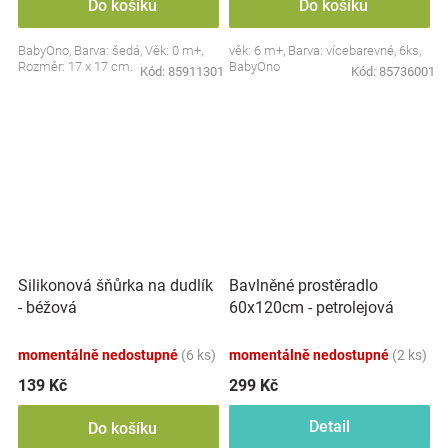
Do košíku
Do košíku
BabyOno, Barva: šedá, Věk: 0 m+,
věk: 6 m+, Barva: vícebarevné, 6ks,
Rozměr: 17 x 17 cm.
BabyOno
Kód:
85911301
Kód:
85736001
Silikonová šňůrka na dudlík
Bavlněné prostěradlo
- béžová
60x120cm - petrolejová
momentálně nedostupné
(6 ks)
momentálně nedostupné
(2 ks)
139 Kč
299 Kč
Detail
Do košíku