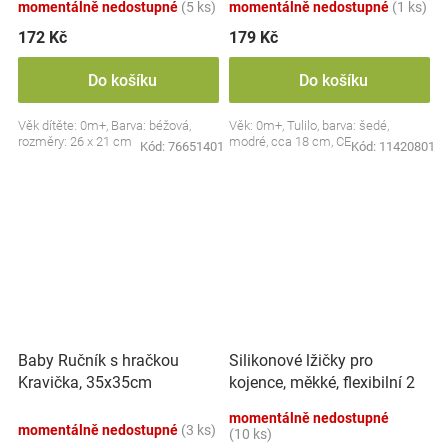
momentálně nedostupné
(5 ks)
momentálně nedostupné
(1 ks)
172 Kč
179 Kč
Do košíku
Do košíku
Věk dítěte: 0m+, Barva: béžová,
Věk: 0m+, Tulilo, barva: šedé,
rozměry: 26 x 21 cm
modré, cca 18 cm, CE
Kód:
76651401
Kód:
11420801
Silikonové lžičky pro
Baby Ručník s hračkou
kojence, měkké, flexibilní 2
Kravička, 35x35cm
ks, růžová/lila
momentálně nedostupné
momentálně nedostupné
(3 ks)
(10 ks)