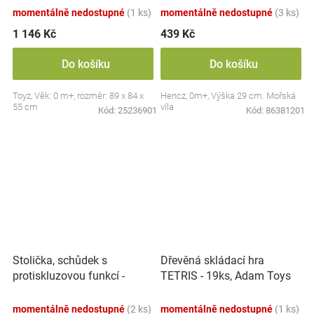
momentálně nedostupné
(1 ks)
momentálně nedostupné
(3 ks)
1 146 Kč
439 Kč
Do košíku
Do košíku
Toyz, Věk: 0 m+, rozměr: 89 x 84 x
Hencz, 0m+, Výška 29 cm. Mořská
55 cm
víla
Kód:
25236901
Kód:
86381201
Stolička, schůdek s
Dřevěná skládací hra
protiskluzovou funkcí -
TETRIS - 19ks, Adam Toys
Hippo - bílá
momentálně nedostupné
(2 ks)
momentálně nedostupné
(1 ks)