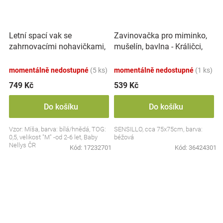
Letní spací vak se
Zavinovačka pro miminko,
zahrnovacími nohavičkami,
mušelín, bavlna - Králičci,
bavlna, Míša - bílý s
béžová
potiskem, M
momentálně nedostupné
(5 ks)
momentálně nedostupné
(1 ks)
749 Kč
539 Kč
Do košíku
Do košíku
Vzor: Míša, barva: bílá/hnědá, TOG:
SENSILLO, cca 75x75cm, barva:
0,5, velikost "M" -od 2-6 let, Baby
béžová
Nellys ČR
Kód:
17232701
Kód:
36424301