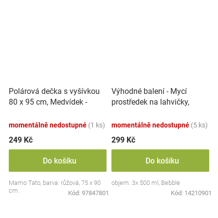
Polárová dečka s vyšívkou
Výhodné balení - Mycí
80 x 95 cm, Medvídek -
prostředek na lahvičky,
růžový
savičky a hračky - 3x 500 ml
momentálně nedostupné
(1 ks)
momentálně nedostupné
(5 ks)
249 Kč
299 Kč
Do košíku
Do košíku
Mamo Tato, barva: růžová, 75 x 90
objem: 3x 500 ml, Bebble
cm.
Kód:
97847801
Kód:
14210901