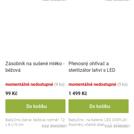
Přenosný ohřívač a
Zásobník na sušené mléko -
sterilizátor lahví s LED
béžová
displejem, bílý
momentálně nedostupné
(9 ks)
momentálně nedostupné
(5 ks)
99 Kč
1 499 Kč
Do košíku
Do košíku
BabyOno, barva: béžová, rozměr: 12
BabyOno , na baterie, LED DISPLAY,
x 8 x15 cm
Rozměry včetně obalu: 19 x 13 cm.
Kód:
85453901
Kód:
85483801