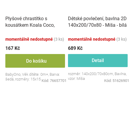
Plyšové chrastítko s
Dětské povlečení, bavlna 2D
kousátkem Koala Coco,
140x200/70x80 - Míša - bílá
šedá
s potiskem
momentálně nedostupné
(3 ks)
momentálně nedostupné
(3 ks)
167 Kč
689 Kč
Detail
Do košíku
rozměr: 140x200/70x80cm, Bavlna,
BabyOno, Věk dítěte: 0m+, Barva:
vzor: Míša
šedá, rozměry: 15x15 cm.
Kód:
76657701
Kód:
51626901