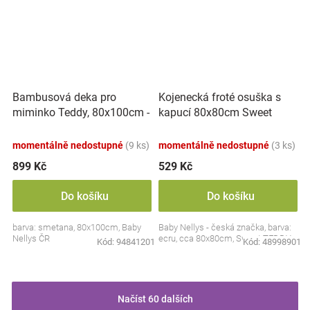
Bambusová deka pro
Kojenecká froté osuška s
miminko Teddy, 80x100cm -
kapucí 80x80cm Sweet
ecru. smetanová
dreams by TEDDY - ecru
momentálně nedostupné
(9 ks)
momentálně nedostupné
(3 ks)
899 Kč
529 Kč
Do košíku
Do košíku
barva: smetana, 80x100cm, Baby
Baby Nellys - česká značka, barva:
Nellys ČR
ecru, cca 80x80cm, Sweet TEDDY
Kód:
94841201
Kód:
48998901
Načíst 60 dalších