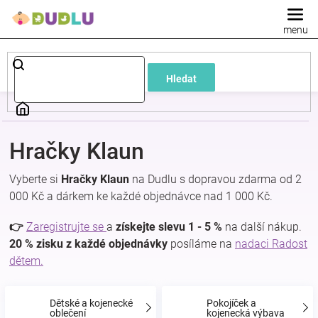
Přejít
na
obsah
Dětské
Hledat
a
kojenecké
Hračky Klaun
oblečení
Vyberte si
Hračky Klaun
na Dudlu s dopravou zdarma od 2
000 Kč a dárkem ke každé objednávce nad 1 000 Kč.
Pokojíček
👉
Zaregistrujte se
a
získejte slevu 1 - 5 %
na další nákup.
a
20 % zisku z každé objednávky
posíláme na
nadaci Radost
dětem.
kojenecká
Dětské a kojenecké
Pokojíček a
oblečení
kojenecká výbava
výbava