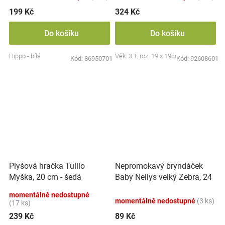
199 Kč
324 Kč
Do košíku
Do košíku
Hippo - bílá
Věk: 3 +, roz. 19 x 19cm
Kód:
86950701
Kód:
92608601
Nepromokavý bryndáček
Plyšová hračka Tulilo
Baby Nellys velký Zebra, 24
Myška, 20 cm - šedá
x 23 cm - růžová
momentálně nedostupné
momentálně nedostupné
(3 ks)
(17 ks)
239 Kč
89 Kč