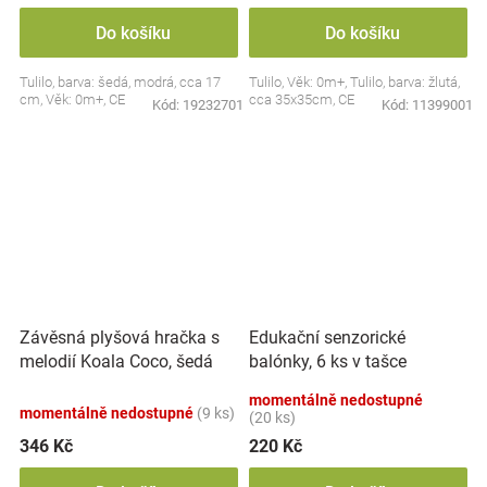
Do košíku
Do košíku
Tulilo, barva: šedá, modrá, cca 17
Tulilo, Věk: 0m+, Tulilo, barva: žlutá,
cm, Věk: 0m+, CE
cca 35x35cm, CE
Kód:
19232701
Kód:
11399001
Závěsná plyšová hračka s
Edukační senzorické
melodií Koala Coco, šedá
balónky, 6 ks v tašce
momentálně nedostupné
momentálně nedostupné
(9 ks)
(20 ks)
346 Kč
220 Kč