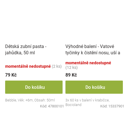
Výhodné balení - Vatové
Dětská zubní pasta -
tyčinky k čistění nosu, uší a
jahůdka, 50 ml
pupíku, 3x 60 ks
momentálně nedostupné
momentálně nedostupné
(2 ks)
(12 ks)
79 Kč
89 Kč
Do košíku
Do košíku
Bebble, Věk: +6m, Obsah: 50ml
3x 60 ks v balení v krabičce,
Bocioland
Kód:
47800101
Kód:
15337901