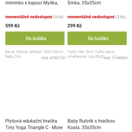
miminko s kapucí Myška,
Srnka, 35x35cm
100x100cm - růžová
momentálně nedostupné
(4 ks)
momentálně nedostupné
(5 ks)
599 Kč
299 Kč
Do košíku
Do košíku
barva: růžová, velikost: 100x100cm,
Tulilo, Věk: 0m+, Tulilo, barva:
Baby Ono
smetanová, cca 35x35cm, CE
Kód:
47021701
Kód:
11399301
Plyšová edukační hračka
Baby Ručník s hračkou
Tiny Yoga Triangle C - More
Koala, 35x35cm