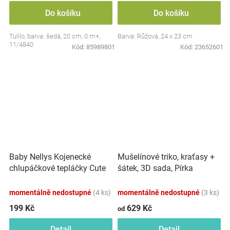
Do košíku
Do košíku
Tulilo, barva: šedá, 20 cm, 0 m+,
Barva: Růžová, 24 x 23 cm
11/4840
Kód:
85989801
Kód:
23652601
Baby Nellys Kojenecké
Mušelínové triko, kraťasy +
chlupáčkové tepláčky Cute
šátek, 3D sada, Pírka
Bunny - modré
Z&amp;Z, bílá/smetana
momentálně nedostupné
(4 ks)
momentálně nedostupné
(3 ks)
199 Kč
629 Kč
od
Detail
Detail