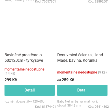
šedá, rozměry: 12x12 cm.
Kód:
76657301
Kód:
32892601
Dvouvrstvá čelenka, Hand
Bavlněné prostěradlo
Made, bavlna, Korunka
60x120cm - tyrkysové
STAR - malinová, 80/98
momentálně nedostupné
momentálně nedostupné
(9 ks)
(14 ks)
299 Kč
259 Kč
od
Detail
Detail
rozměr: do postýlky 120x60cm
Baby Nellys, barva: malinová,
obvod: 38-42 cm
Kód:
81374401
Kód:
05414302