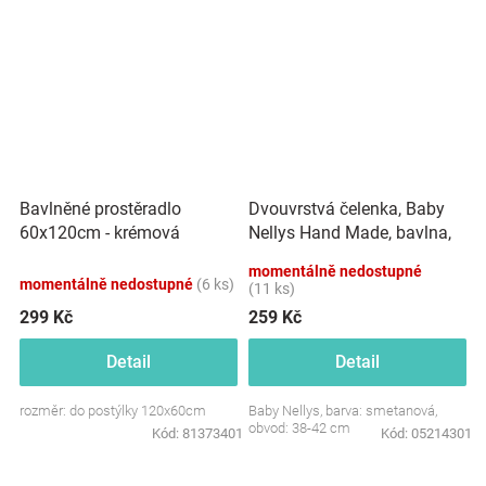
Dvouvrstvá čelenka, Baby
Bavlněné prostěradlo
Nellys Hand Made, bavlna,
60x120cm - krémová
Korunka STAR - smetanová,
momentálně nedostupné
80/98
momentálně nedostupné
(6 ks)
(11 ks)
299 Kč
259 Kč
Detail
Detail
rozměr: do postýlky 120x60cm
Baby Nellys, barva: smetanová,
obvod: 38-42 cm
Kód:
81373401
Kód:
05214301