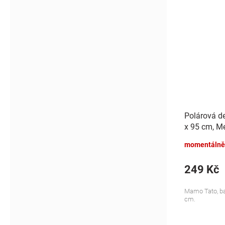
Polárová d
x 95 cm, Me
momentálně
249 Kč
Mamo Tato, bar
cm.