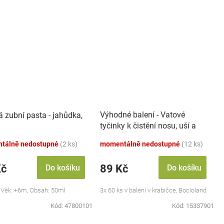
Výhodné balení - Vatové
á zubní pasta - jahůdka,
tyčinky k čistění nosu, uší a
pupíku, 3x 60 ks
tálně nedostupné
(2 ks)
momentálně nedostupné
(12 ks)
Kč
89 Kč
Do košíku
Do košíku
 Věk: +6m, Obsah: 50ml
3x 60 ks v balení v krabičce, Bocioland
Kód:
47800101
Kód:
15337901