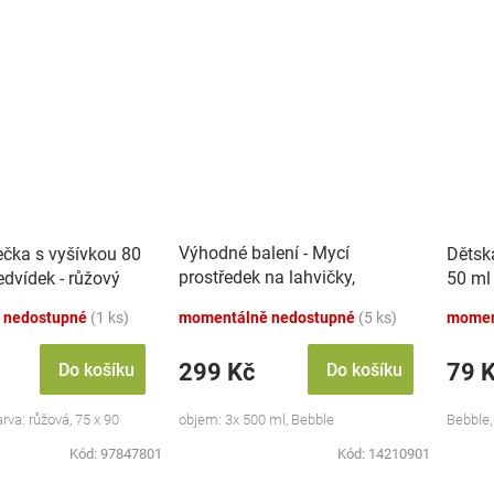
Výhodné balení - Mycí
ečka s vyšívkou 80
Dětsk
prostředek na lahvičky,
dvídek - růžový
50 ml
savičky a hračky - 3x 500 ml
 nedostupné
(1 ks)
momentálně nedostupné
(5 ks)
momen
299 Kč
79 
Do košíku
Do košíku
va: růžová, 75 x 90
objem: 3x 500 ml, Bebble
Bebble,
Kód:
97847801
Kód:
14210901