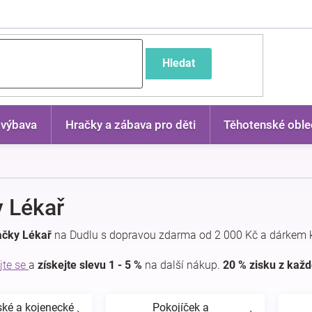
častější dotazy
Hledat
 výbava
Hračky a zábava pro děti
Těhotenské oble
 Lékař
ačky Lékař
na Dudlu s dopravou zdarma od 2 000 Kč a dárkem k
jte se
a
získejte slevu 1 - 5 %
na další nákup.
20 % zisku z kaž
ské a kojenecké
Pokojíček a