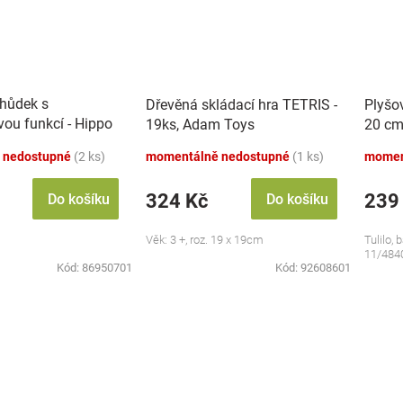
chůdek s
Dřevěná skládací hra TETRIS -
Plyšo
vou funkcí - Hippo
19ks, Adam Toys
20 cm
 nedostupné
(2 ks)
momentálně nedostupné
(1 ks)
momen
324 Kč
239
Do košíku
Do košíku
Věk: 3 +, roz. 19 x 19cm
Tulilo, 
11/484
Kód:
86950701
Kód:
92608601