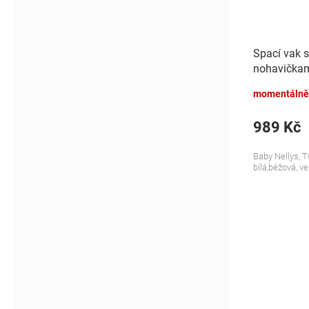
Spací vak 
nohavičkami
S, 68/86
momentálně
989 Kč
Baby Nellys, T
bílá,béžová, ve