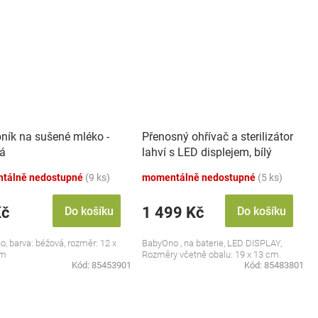
ník na sušené mléko -
Přenosný ohřívač a sterilizátor
á
lahví s LED displejem, bílý
tálně nedostupné
(9 ks)
momentálně nedostupné
(5 ks)
Kč
1 499 Kč
Do košíku
Do košíku
, barva: béžová, rozměr: 12 x
BabyOno , na baterie, LED DISPLAY,
cm
Rozměry včetně obalu: 19 x 13 cm.
Kód:
85453901
Kód:
85483801