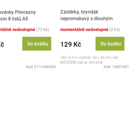
Zástěrka, bryndák
vánky Princezny
nepromakavý s dlouhým
cm 8 listů A5
rukávem, Jahůdka, červený
tálně nedostupné
(72 ks)
momentálně nedostupné
(2 ks)
Kč
129 Kč
Do košíku
Do košíku
Věk: 6 m+, rozměr: 34 x 34 cm, kat:
BOC0559, barva: červená
Kód:
ET11400403
Kód:
14531901