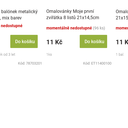
Omalovánky Moje první
 balónek metalický
Omalo
zvířátka 8 listů 21x14,5cm
, mix barev
21x15
MPZ
 nedostupné
momentálně nedostupné
(96 ks)
momen
11 Kč
11 
Do košíku
Do košíku
k od 3 let
1ks
1 bal.
Kód:
78703201
Kód:
ET11400100