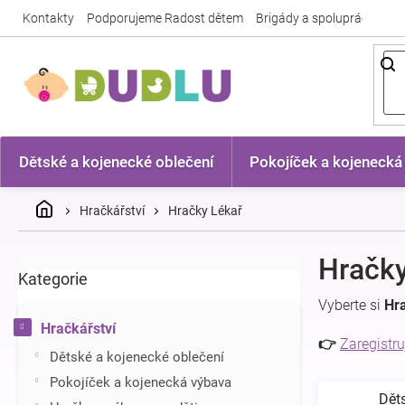
Přejít
Kontakty
Podporujeme Radost dětem
Brigády a spolupráce
Nej
na
obsah
Dětské a kojenecké oblečení
Pokojíček a kojenecká
Domů
Hračkářství
Hračky Lékař
P
Hračky
Kategorie
Přeskočit
o
kategorie
s
Vyberte si
Hr
t
Hračkářství
r
👉
Zaregistru
Dětské a kojenecké oblečení
a
n
Pokojíček a kojenecká výbava
Dět
n