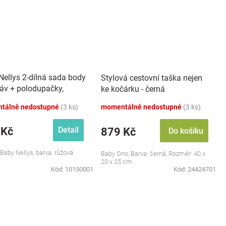
Nellys 2-dílná sada body
Stylová cestovní taška nejen
káv + polodupačky,
ke kočárku - černá
 - Baby Little Star
tálně nedostupné
(3 ks)
momentálně nedostupné
(3 ks)
 Kč
Detail
879 Kč
Do košíku
 Baby Nellys, barva: růžová
Baby Ono, Barva: černá, Rozměr: 40 x
20 x 25 cm
Kód:
10150001
Kód:
24424701