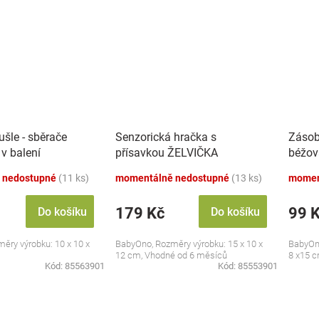
šle - sběrače
Senzorická hračka s
Zásob
 v balení
přísavkou ŽELVIČKA
béžov
 nedostupné
(11 ks)
momentálně nedostupné
(13 ks)
momen
179 Kč
99 
Do košíku
Do košíku
ěry výrobku: 10 x 10 x
BabyOno, Rozměry výrobku: 15 x 10 x
BabyOno
12 cm, Vhodné od 6 měsíců
8 x15 
Kód:
85563901
Kód:
85553901