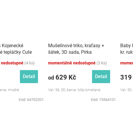
s Kojenecké
Mušelínové triko, kraťasy +
Baby 
é tepláčky Cute
šátek, 3D sada, Pírka
kr. ru
dré
Z&amp;Z, bílá/smetana
růžová
 nedostupné
(4 ks)
momentálně nedostupné
(3 ks)
momen
629 Kč
319
Detail
Detail
od
Barva: modrá
Vel. 56, 3D, barva: bílá/smetana
Vel. 50,
Kód:
64702201
Kód:
15564101