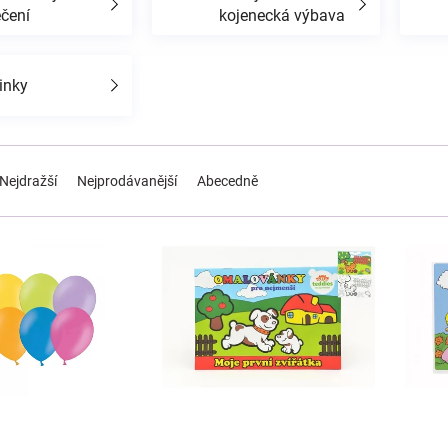
ečení
kojenecká výbava
inky
Nejdražší
Nejprodávanější
Abecedně