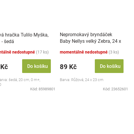
Nepromokavý bryndáček
vá hračka Tulilo Myška,
Baby Nellys velký Zebra, 24 x
 - šedá
23 cm - růžová
tálně nedostupné
(17 ks)
momentálně nedostupné
(3 ks)
 Kč
89 Kč
Do košíku
Do košíku
barva: šedá, 20 cm, 0 m+,
Barva: Růžová, 24 x 23 cm
0
Kód:
85989801
Kód:
23652601