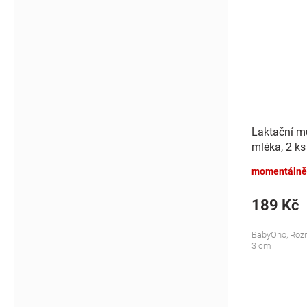
Laktační mu
mléka, 2 ks
momentálně
189 Kč
BabyOno, Rozm
3 cm