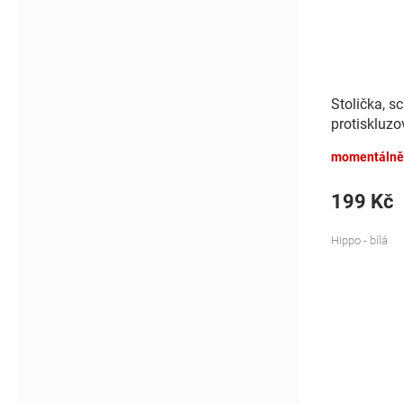
Stolička, s
protiskluzo
- bílá
momentálně
199 Kč
Hippo - bílá