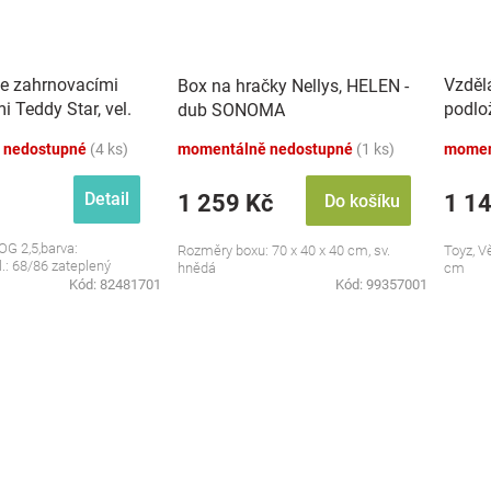
se zahrnovacími
Vzděl
Box na hračky Nellys, HELEN -
 Teddy Star, vel.
podlo
dub SONOMA
zvuky,
 nedostupné
(4 ks)
momentálně nedostupné
(1 ks)
momen
Detail
1 259 Kč
1 1
Do košíku
OG 2,5,barva:
Rozměry boxu: 70 x 40 x 40 cm, sv.
Toyz, V
l.: 68/86 zateplený
hnědá
cm
Kód:
82481701
Kód:
99357001