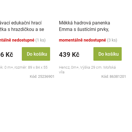
ávací edukační hrací
Měkká hadrová panenka
žka s hrazdičkou a se
Emma s šustícími prvky,
 Safari
modrá
tálně nedostupné
(1 ks)
momentálně nedostupné
(3 ks)
46 Kč
439 Kč
Do košíku
Do košíku
ěk: 0 m+, rozměr: 89 x 84 x 55
Hencz, 0m+, Výška 29 cm. Mořská
víla
Kód:
25236901
Kód:
86381201