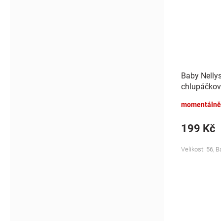
Baby Nelly
chlupáčkov
Bunny - mo
momentálně
199 Kč
Velikost: 56, 