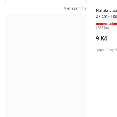
k
t
Vymazat filtry
Nafukovací
ů
27 cm - 1ks
momentálně
(263 ks)
9 Kč
Doporučený vě