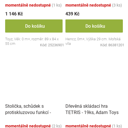
momentálně nedostupné
(1 ks)
momentálně nedostupné
(3 ks)
1 146 Kč
439 Kč
Do košíku
Do košíku
Toyz, Věk: 0 m+, rozměr: 89 x 84 x
Hencz, 0m+, Výška 29 cm. Mořská
55 cm
víla
Kód:
25236901
Kód:
86381201
Stolička, schůdek s
Dřevěná skládací hra
protiskluzovou funkcí -
TETRIS - 19ks, Adam Toys
Hippo - bílá
momentálně nedostupné
(2 ks)
momentálně nedostupné
(1 ks)