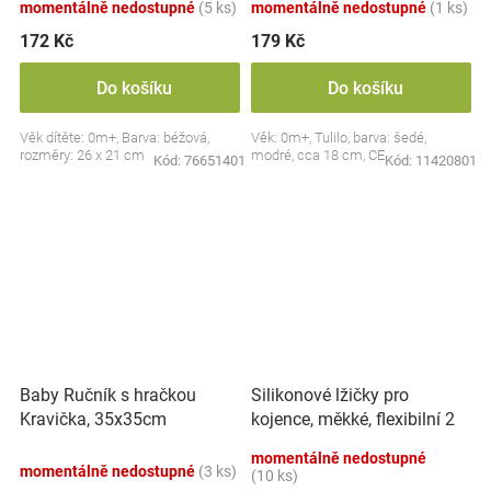
momentálně nedostupné
(5 ks)
momentálně nedostupné
(1 ks)
172 Kč
179 Kč
Do košíku
Do košíku
Věk dítěte: 0m+, Barva: béžová,
Věk: 0m+, Tulilo, barva: šedé,
rozměry: 26 x 21 cm
modré, cca 18 cm, CE
Kód:
76651401
Kód:
11420801
Silikonové lžičky pro
Baby Ručník s hračkou
kojence, měkké, flexibilní 2
Kravička, 35x35cm
ks, růžová/lila
momentálně nedostupné
momentálně nedostupné
(3 ks)
(10 ks)