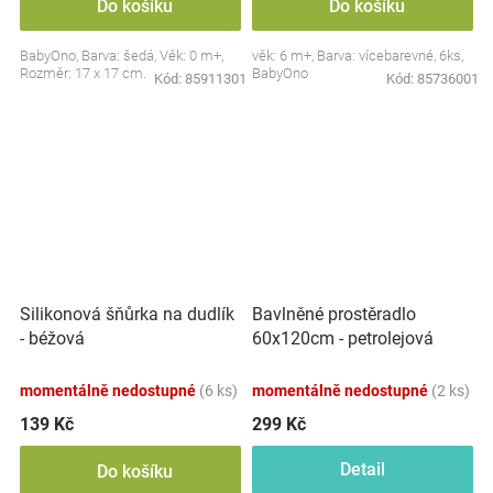
Do košíku
Do košíku
BabyOno, Barva: šedá, Věk: 0 m+,
věk: 6 m+, Barva: vícebarevné, 6ks,
Rozměr: 17 x 17 cm.
BabyOno
Kód:
85911301
Kód:
85736001
Silikonová šňůrka na dudlík
Bavlněné prostěradlo
- béžová
60x120cm - petrolejová
momentálně nedostupné
(6 ks)
momentálně nedostupné
(2 ks)
139 Kč
299 Kč
Detail
Do košíku