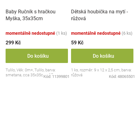
Baby Ručník s hračkou
Dětská houbička na mytí -
Myška, 35x35cm
růžová
momentálně nedostupné
(1 ks)
momentálně nedostupné
(6 ks)
299 Kč
59 Kč
Do košíku
Do košíku
Tulilo, Věk: 0m+, Tulilo, barva:
1 ks, rozměr: 9 x 12 x 2,5 cm, barva:
smetana, cca 35x35cm, CE
růžová
Kód:
11399801
Kód:
48065501