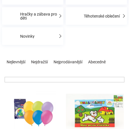
Hračky a zábava pro
Hračky
Těhotenské oblečení
děti
a
Novinky
zábava
Ř
pro
a
Nejlevnější
Nejdražší
Nejprodávanější
Abecedně
z
e
děti
n
í
Těhotenské
V
p
ý
r
p
o
oblečení
i
d
s
u
Novinky
p
k