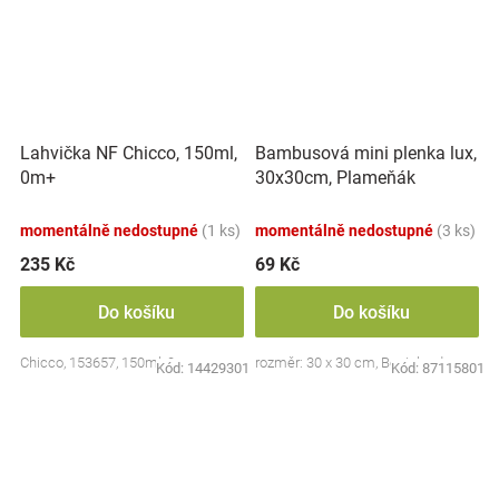
Lahvička NF Chicco, 150ml,
Bambusová mini plenka lux,
0m+
30x30cm, Plameňák
momentálně nedostupné
(1 ks)
momentálně nedostupné
(3 ks)
235 Kč
69 Kč
Do košíku
Do košíku
Chicco, 153657, 150ml, 0m+
rozměr: 30 x 30 cm, Bocioland
Kód:
14429301
Kód:
87115801