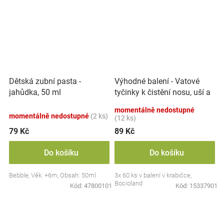
Výhodné balení - Vatové
Dětská zubní pasta -
tyčinky k čistění nosu, uší a
jahůdka, 50 ml
pupíku, 3x 60 ks
momentálně nedostupné
momentálně nedostupné
(2 ks)
(12 ks)
79 Kč
89 Kč
Do košíku
Do košíku
Bebble, Věk: +6m, Obsah: 50ml
3x 60 ks v balení v krabičce,
Bocioland
Kód:
47800101
Kód:
15337901