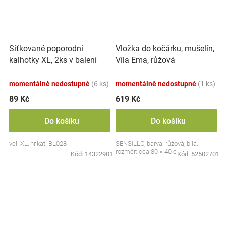
Síťkované poporodní
Vložka do kočárku, mušelín,
kalhotky XL, 2ks v balení
Víla Ema, růžová
momentálně nedostupné
(6 ks)
momentálně nedostupné
(1 ks)
89 Kč
619 Kč
Do košíku
Do košíku
vel. XL, nr.kat. BL028
SENSILLO, barva: růžová, bílá,
rozměr: cca 80 × 40 cm
Kód:
14322901
Kód:
52502701