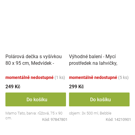
Polárová dečka s vyšívkou
Výhodné balení - Mycí
80 x 95 cm, Medvídek -
prostředek na lahvičky,
růžový
savičky a hračky - 3x 500 ml
momentálně nedostupné
(1 ks)
momentálně nedostupné
(5 ks)
249 Kč
299 Kč
Do košíku
Do košíku
Mamo Tato, barva: růžová, 75 x 90
objem: 3x 500 ml, Bebble
cm.
Kód:
97847801
Kód:
14210901