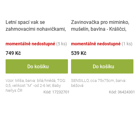
Letní spací vak se
Zavinovačka pro miminko,
zahrnovacími nohavičkami,
mušelín, bavlna - Králičci,
bavlna, Míša - bílý s
béžová
potiskem, M
momentálně nedostupné
(5 ks)
momentálně nedostupné
(1 ks)
749 Kč
539 Kč
Do košíku
Do košíku
Vzor: Míša, barva: bílá/hnědá, TOG:
SENSILLO, cca 75x75cm, barva:
0,5, velikost "M" -od 2-6 let, Baby
béžová
Nellys ČR
Kód:
17232701
Kód:
36424301