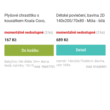
Plyšové chrastítko s
Dětské povlečení, bavlna 2D
kousátkem Koala Coco,
140x200/70x80 - Míša - bílá
šedá
s potiskem
momentálně nedostupné
(3 ks)
momentálně nedostupné
(3 ks)
167 Kč
689 Kč
Detail
Do košíku
rozměr: 140x200/70x80cm, Bavlna,
BabyOno, Věk dítěte: 0m+, Barva:
vzor: Míša
šedá, rozměry: 15x15 cm.
Kód:
76657701
Kód:
51626901