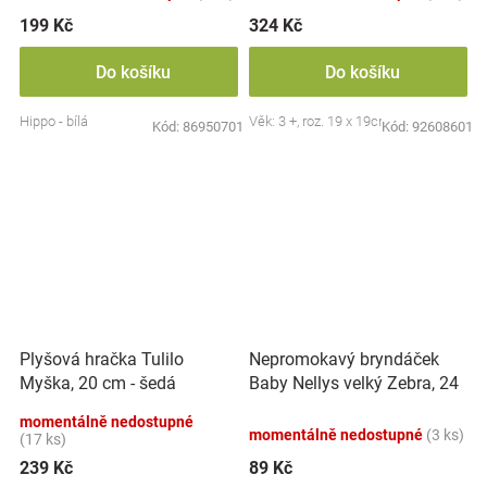
199 Kč
324 Kč
Do košíku
Do košíku
Hippo - bílá
Věk: 3 +, roz. 19 x 19cm
Kód:
86950701
Kód:
92608601
Nepromokavý bryndáček
Plyšová hračka Tulilo
Baby Nellys velký Zebra, 24
Myška, 20 cm - šedá
x 23 cm - růžová
momentálně nedostupné
momentálně nedostupné
(3 ks)
(17 ks)
239 Kč
89 Kč